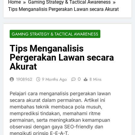
Home
Gaming Strategy & Tactical Awareness
Tips Menganalisis Pergerakan Lawan secara Akurat
GAMING STRATEGY & TACTICAL AWARENESS
Tips Menganalisis
Pergerakan Lawan secara
Akurat
0
1908962
9 Months Ago
8 Mins
Pelajari cara menganalisis pergerakan lawan
secara akurat dalam permainan. Artikel ini
membahas teknik membaca pola musuh,
memprediksi tindakan, memahami ritme
permainan, serta meningkatkan kemampuan
observasi dengan gaya SEO-friendly dan
mengikuti prinsip E-E-A-T.