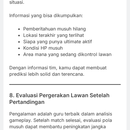
situasi.
Informasi yang bisa dikumpulkan:
Pemberitahuan musuh hilang
Lokasi terakhir yang terlihat
Siapa yang punya ultimate aktif
Kondisi HP musuh
Area mana yang sedang dikontrol lawan
Dengan informasi tim, kamu dapat membuat
prediksi lebih solid dan terencana.
8. Evaluasi Pergerakan Lawan Setelah
Pertandingan
Pengalaman adalah guru terbaik dalam analisis
gameplay. Setelah match selesai, evaluasi pola
musuh dapat membantu peningkatan jangka