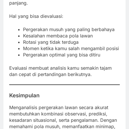
panjang.
Hal yang bisa dievaluasi:
Pergerakan musuh yang paling berbahaya
Kesalahan membaca pola lawan
Rotasi yang tidak terduga
Momen ketika kamu salah mengambil posisi
Pergerakan optimal yang bisa ditiru
Evaluasi membuat analisis kamu semakin tajam
dan cepat di pertandingan berikutnya.
Kesimpulan
Menganalisis pergerakan lawan secara akurat
membutuhkan kombinasi observasi, prediksi,
kesadaran situasional, serta pengalaman. Dengan
memahami pola musuh, memanfaatkan minimap,