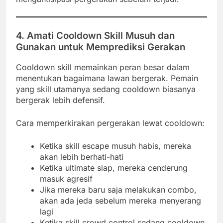
4. Amati Cooldown Skill Musuh dan
Gunakan untuk Memprediksi Gerakan
Cooldown skill memainkan peran besar dalam
menentukan bagaimana lawan bergerak. Pemain
yang skill utamanya sedang cooldown biasanya
bergerak lebih defensif.
Cara memperkirakan pergerakan lewat cooldown:
Ketika skill escape musuh habis, mereka
akan lebih berhati-hati
Ketika ultimate siap, mereka cenderung
masuk agresif
Jika mereka baru saja melakukan combo,
akan ada jeda sebelum mereka menyerang
lagi
Ketika skill crowd control sedang cooldown,