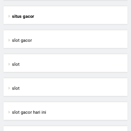
situs gacor
slot gacor
slot
slot
slot gacor hari ini