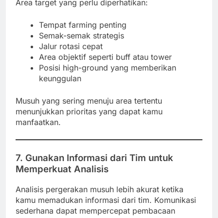
Area target yang perlu diperhatikan:
Tempat farming penting
Semak-semak strategis
Jalur rotasi cepat
Area objektif seperti buff atau tower
Posisi high-ground yang memberikan
keunggulan
Musuh yang sering menuju area tertentu
menunjukkan prioritas yang dapat kamu
manfaatkan.
7. Gunakan Informasi dari Tim untuk
Memperkuat Analisis
Analisis pergerakan musuh lebih akurat ketika
kamu memadukan informasi dari tim. Komunikasi
sederhana dapat mempercepat pembacaan