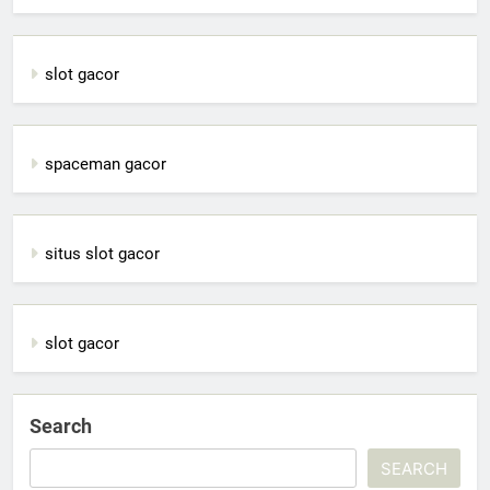
slot gacor
spaceman gacor
situs slot gacor
slot gacor
Search
SEARCH