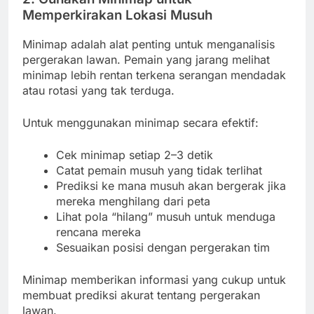
Memperkirakan Lokasi Musuh
Minimap adalah alat penting untuk menganalisis
pergerakan lawan. Pemain yang jarang melihat
minimap lebih rentan terkena serangan mendadak
atau rotasi yang tak terduga.
Untuk menggunakan minimap secara efektif:
Cek minimap setiap 2–3 detik
Catat pemain musuh yang tidak terlihat
Prediksi ke mana musuh akan bergerak jika
mereka menghilang dari peta
Lihat pola “hilang” musuh untuk menduga
rencana mereka
Sesuaikan posisi dengan pergerakan tim
Minimap memberikan informasi yang cukup untuk
membuat prediksi akurat tentang pergerakan
lawan.