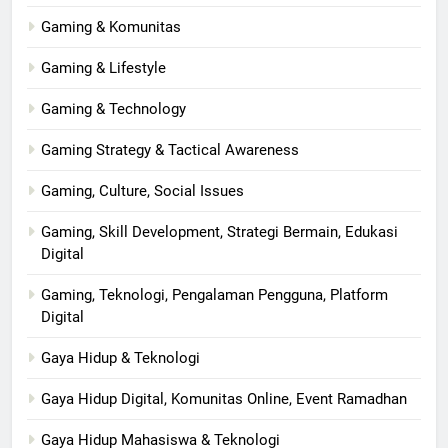
Gaming & Komunitas
Gaming & Lifestyle
Gaming & Technology
Gaming Strategy & Tactical Awareness
Gaming, Culture, Social Issues
Gaming, Skill Development, Strategi Bermain, Edukasi
Digital
Gaming, Teknologi, Pengalaman Pengguna, Platform
Digital
Gaya Hidup & Teknologi
Gaya Hidup Digital, Komunitas Online, Event Ramadhan
Gaya Hidup Mahasiswa & Teknologi