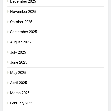
December 2025
November 2025
October 2025
September 2025
August 2025
July 2025
June 2025
May 2025
April 2025
March 2025
February 2025