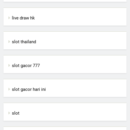
live draw hk
slot thailand
slot gacor 777
slot gacor hari ini
slot