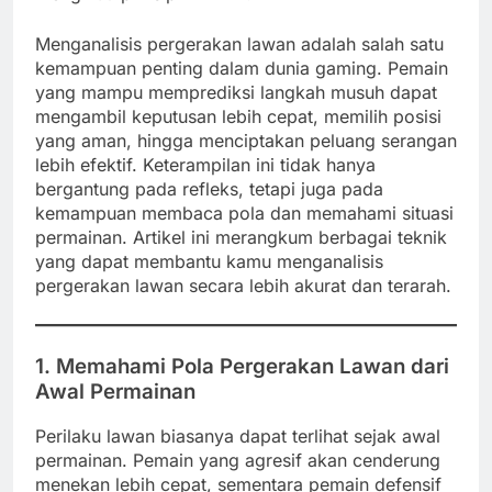
Menganalisis pergerakan lawan adalah salah satu
kemampuan penting dalam dunia gaming. Pemain
yang mampu memprediksi langkah musuh dapat
mengambil keputusan lebih cepat, memilih posisi
yang aman, hingga menciptakan peluang serangan
lebih efektif. Keterampilan ini tidak hanya
bergantung pada refleks, tetapi juga pada
kemampuan membaca pola dan memahami situasi
permainan. Artikel ini merangkum berbagai teknik
yang dapat membantu kamu menganalisis
pergerakan lawan secara lebih akurat dan terarah.
1. Memahami Pola Pergerakan Lawan dari
Awal Permainan
Perilaku lawan biasanya dapat terlihat sejak awal
permainan. Pemain yang agresif akan cenderung
menekan lebih cepat, sementara pemain defensif