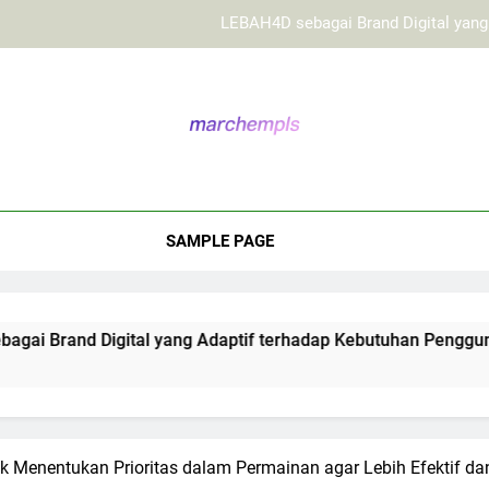
LEBAH4D sebagai Brand Digital yang
Panduan Awal Mengg
KAYA787 sebagai Platform Digi
EDWINSLOT sebagai Brand Dig
rché MPLS
oduk Lokal Dengan Berbelanja Di Marché MPLS. Temukan Barang
LEBAH4D sebagai Brand Digital yang
SAMPLE PAGE
Panduan Awal Mengg
KAYA787 sebagai Platform Digi
nd Digital yang Adaptif terhadap Kebutuhan Pengguna
k Menentukan Prioritas dalam Permainan agar Lebih Efektif da