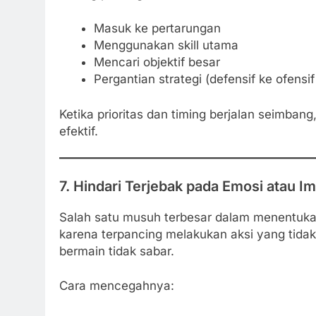
Masuk ke pertarungan
Menggunakan skill utama
Mencari objektif besar
Pergantian strategi (defensif ke ofensi
Ketika prioritas dan timing berjalan seimbang
efektif.
7. Hindari Terjebak pada Emosi atau Im
Salah satu musuh terbesar dalam menentukan
karena terpancing melakukan aksi yang tidak 
bermain tidak sabar.
Cara mencegahnya: