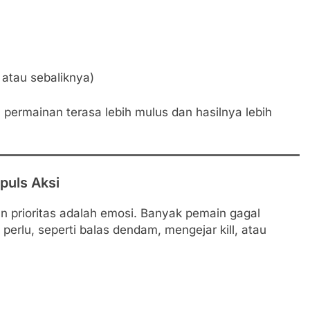
f atau sebaliknya)
, permainan terasa lebih mulus dan hasilnya lebih
puls Aksi
 prioritas adalah emosi. Banyak pemain gagal
perlu, seperti balas dendam, mengejar kill, atau