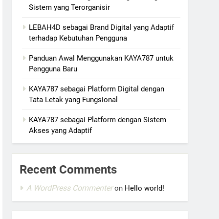
Sistem yang Terorganisir
LEBAH4D sebagai Brand Digital yang Adaptif
terhadap Kebutuhan Pengguna
Panduan Awal Menggunakan KAYA787 untuk
Pengguna Baru
KAYA787 sebagai Platform Digital dengan
Tata Letak yang Fungsional
KAYA787 sebagai Platform dengan Sistem
Akses yang Adaptif
Recent Comments
A WordPress Commenter
on
Hello world!