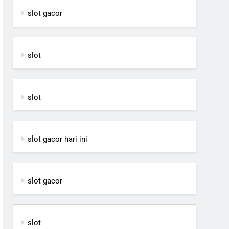
slot gacor
slot
slot
slot gacor hari ini
slot gacor
slot