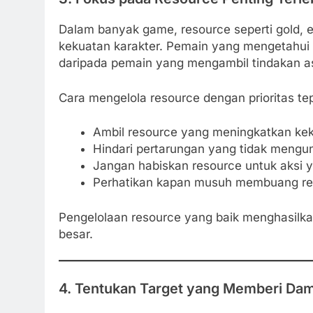
Dalam banyak game, resource seperti gold,
kekuatan karakter. Pemain yang mengetahui 
daripada pemain yang mengambil tindakan as
Cara mengelola resource dengan prioritas te
Ambil resource yang meningkatkan ke
Hindari pertarungan yang tidak mengu
Jangan habiskan resource untuk aksi y
Perhatikan kapan musuh membuang re
Pengelolaan resource yang baik menghasilka
besar.
4. Tentukan Target yang Memberi Da