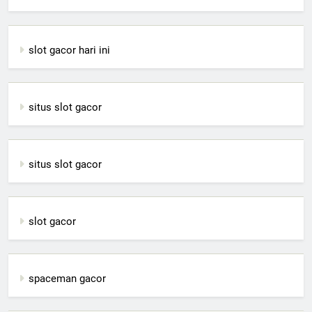
slot gacor hari ini
situs slot gacor
situs slot gacor
slot gacor
spaceman gacor