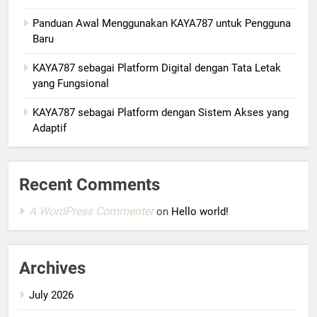
Panduan Awal Menggunakan KAYA787 untuk Pengguna
Baru
KAYA787 sebagai Platform Digital dengan Tata Letak
yang Fungsional
KAYA787 sebagai Platform dengan Sistem Akses yang
Adaptif
Recent Comments
A WordPress Commenter
on
Hello world!
Archives
July 2026