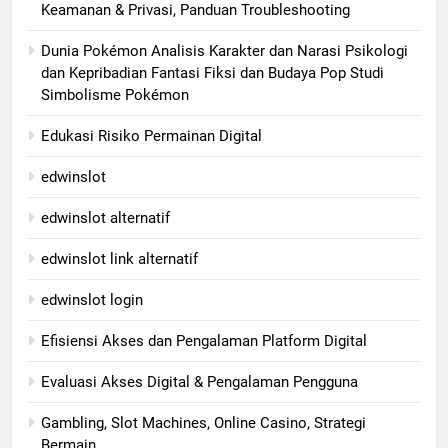
Keamanan & Privasi, Panduan Troubleshooting
Dunia Pokémon Analisis Karakter dan Narasi Psikologi
dan Kepribadian Fantasi Fiksi dan Budaya Pop Studi
Simbolisme Pokémon
Edukasi Risiko Permainan Digital
edwinslot
edwinslot alternatif
edwinslot link alternatif
edwinslot login
Efisiensi Akses dan Pengalaman Platform Digital
Evaluasi Akses Digital & Pengalaman Pengguna
Gambling, Slot Machines, Online Casino, Strategi
Bermain