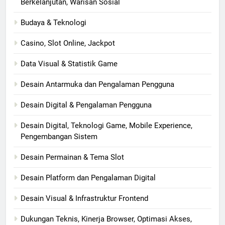
Berkelanjutan, Warisan Sosial
Budaya & Teknologi
Casino, Slot Online, Jackpot
Data Visual & Statistik Game
Desain Antarmuka dan Pengalaman Pengguna
Desain Digital & Pengalaman Pengguna
Desain Digital, Teknologi Game, Mobile Experience,
Pengembangan Sistem
Desain Permainan & Tema Slot
Desain Platform dan Pengalaman Digital
Desain Visual & Infrastruktur Frontend
Dukungan Teknis, Kinerja Browser, Optimasi Akses,