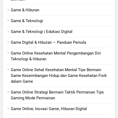
Game & Hiburan
Game & Teknologi
Game & Teknologi | Edukasi Digital
Game Digital & Hiburan — Panduan Pemula
Game Online Kesehatan Mental Pengembangan Diri
Teknologi & Hiburan
Game Online Sehat Kesehatan Mental Tips Bermain
Game Keseimbangan Hidup dan Game Kesehatan Fisik
dalam Game
Game Online Strategi Bermain Taktik Permainan Tips
Gaming Mode Permainan
Game Online, Inovasi Game, Hiburan Digital