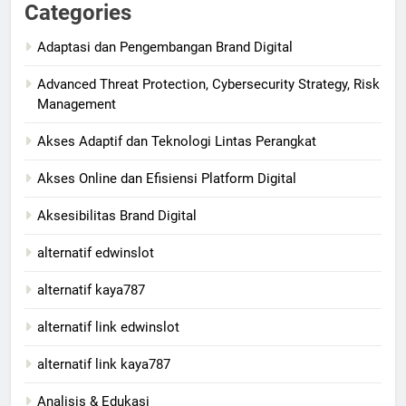
Categories
Adaptasi dan Pengembangan Brand Digital
Advanced Threat Protection, Cybersecurity Strategy, Risk
Management
Akses Adaptif dan Teknologi Lintas Perangkat
Akses Online dan Efisiensi Platform Digital
Aksesibilitas Brand Digital
alternatif edwinslot
alternatif kaya787
alternatif link edwinslot
alternatif link kaya787
Analisis & Edukasi