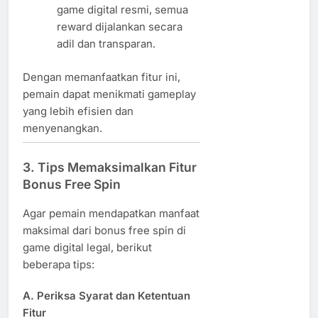
game digital resmi, semua
reward dijalankan secara
adil dan transparan.
Dengan memanfaatkan fitur ini,
pemain dapat menikmati gameplay
yang lebih efisien dan
menyenangkan.
3. Tips Memaksimalkan Fitur
Bonus Free Spin
Agar pemain mendapatkan manfaat
maksimal dari bonus free spin di
game digital legal, berikut
beberapa tips:
A. Periksa Syarat dan Ketentuan
Fitur