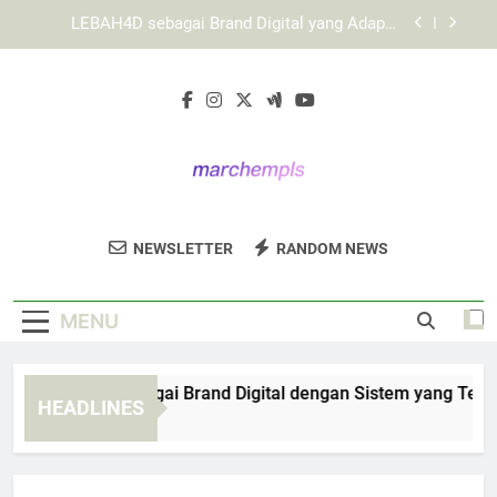
Skip
Panduan Awal Menggunakan KAYA787 untuk
to
Pengguna Baru
content
KAYA787 sebagai Platform Digital dengan Tata
Letak yang Fungsional
EDWINSLOT sebagai Brand Digital dengan Sistem
yang Terorganisir
LEBAH4D sebagai Brand Digital yang Adaptif
terhadap Kebutuhan Pengguna
Marché MPLS
Panduan Awal Menggunakan KAYA787 untuk
Dukung Produk Lokal Dengan
Pengguna Baru
NEWSLETTER
RANDOM NEWS
Berbelanja Di Marché MPLS. Temukan
KAYA787 sebagai Platform Digital dengan Tata
Letak yang Fungsional
Barang Seni Dan Kreatif Dari Komunitas
MENU
Lokal.
WINSLOT sebagai Brand Digital dengan Sistem yang Terorgan
HEADLINES
Weeks Ago