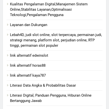
Kualitas Pengalaman Digital,Manajemen Sistem
Online,Stabilitas Layanan,Optimalisasi
Teknologi,Pengalaman Pengguna
Layanan dan Dukungan
Lebah4D, judi slot online, slot terpercaya, permainan judi,
strategi menang, platform slot, perjudian online, RTP
tinggi, permainan slot populer
link alternatif edwinslot
link alternatif horas88
link alternatif kaya787
Literasi Data Angka & Probabilitas Dasar
Literasi Digital, Panduan Pengguna, Hiburan Online
Bertanggung Jawab