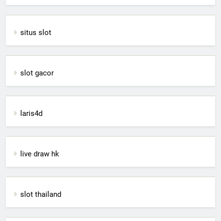
situs slot
slot gacor
laris4d
live draw hk
slot thailand