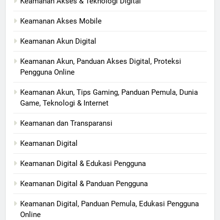
Keamanan Akses & Teknologi Digital
Keamanan Akses Mobile
Keamanan Akun Digital
Keamanan Akun, Panduan Akses Digital, Proteksi
Pengguna Online
Keamanan Akun, Tips Gaming, Panduan Pemula, Dunia
Game, Teknologi & Internet
Keamanan dan Transparansi
Keamanan Digital
Keamanan Digital & Edukasi Pengguna
Keamanan Digital & Panduan Pengguna
Keamanan Digital, Panduan Pemula, Edukasi Pengguna
Online