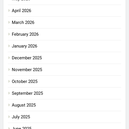
April 2026
March 2026
February 2026
January 2026
December 2025
November 2025
October 2025
September 2025
August 2025
July 2025
June 2025