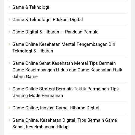
Game & Teknologi
Game & Teknologi | Edukasi Digital
Game Digital & Hiburan — Panduan Pemula
Game Online Kesehatan Mental Pengembangan Diri
Teknologi & Hiburan
Game Online Sehat Kesehatan Mental Tips Bermain
Game Keseimbangan Hidup dan Game Kesehatan Fisik
dalam Game
Game Online Strategi Bermain Taktik Permainan Tips
Gaming Mode Permainan
Game Online, Inovasi Game, Hiburan Digital
Game Online, Kesehatan Digital, Tips Bermain Game
Sehat, Keseimbangan Hidup