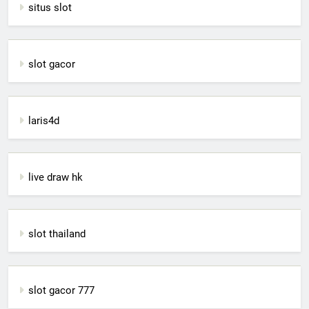
situs slot
slot gacor
laris4d
live draw hk
slot thailand
slot gacor 777