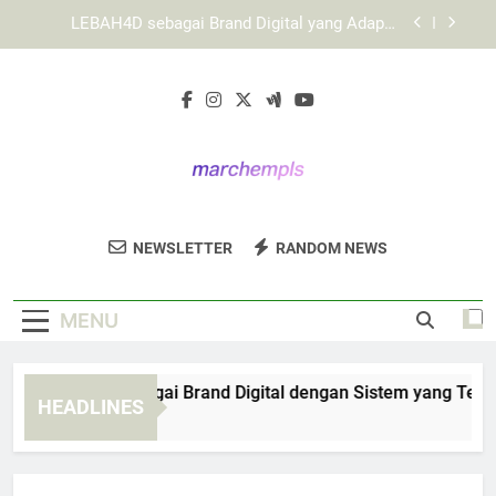
Skip
Panduan Awal Menggunakan KAYA787 untuk
to
Pengguna Baru
content
KAYA787 sebagai Platform Digital dengan Tata
Letak yang Fungsional
EDWINSLOT sebagai Brand Digital dengan Sistem
yang Terorganisir
LEBAH4D sebagai Brand Digital yang Adaptif
terhadap Kebutuhan Pengguna
Marché MPLS
Panduan Awal Menggunakan KAYA787 untuk
Dukung Produk Lokal Dengan
Pengguna Baru
NEWSLETTER
RANDOM NEWS
Berbelanja Di Marché MPLS. Temukan
KAYA787 sebagai Platform Digital dengan Tata
Letak yang Fungsional
Barang Seni Dan Kreatif Dari Komunitas
MENU
Lokal.
WINSLOT sebagai Brand Digital dengan Sistem yang Terorgani
HEADLINES
Weeks Ago