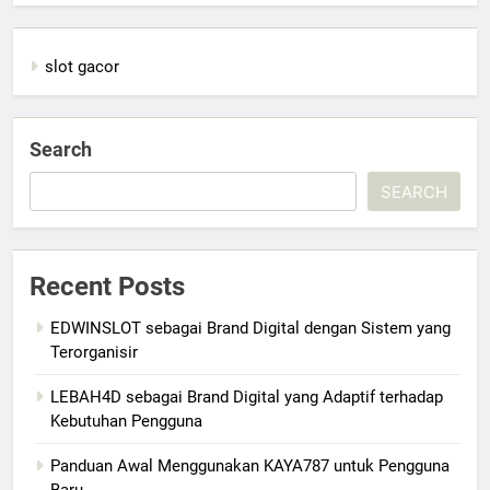
slot gacor
Search
SEARCH
Recent Posts
EDWINSLOT sebagai Brand Digital dengan Sistem yang
Terorganisir
LEBAH4D sebagai Brand Digital yang Adaptif terhadap
Kebutuhan Pengguna
Panduan Awal Menggunakan KAYA787 untuk Pengguna