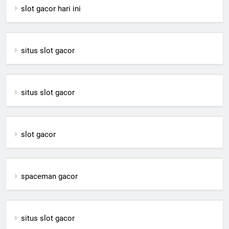
slot gacor hari ini
situs slot gacor
situs slot gacor
slot gacor
spaceman gacor
situs slot gacor