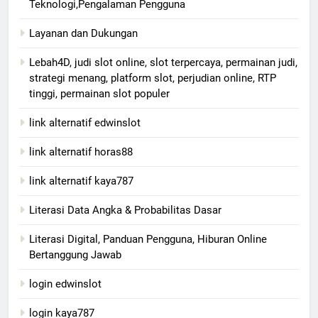
Teknologi,Pengalaman Pengguna
Layanan dan Dukungan
Lebah4D, judi slot online, slot terpercaya, permainan judi,
strategi menang, platform slot, perjudian online, RTP
tinggi, permainan slot populer
link alternatif edwinslot
link alternatif horas88
link alternatif kaya787
Literasi Data Angka & Probabilitas Dasar
Literasi Digital, Panduan Pengguna, Hiburan Online
Bertanggung Jawab
login edwinslot
login kaya787