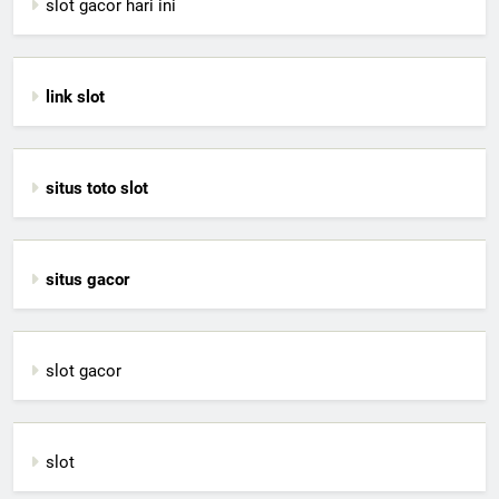
slot gacor hari ini
link slot
situs toto slot
situs gacor
slot gacor
slot