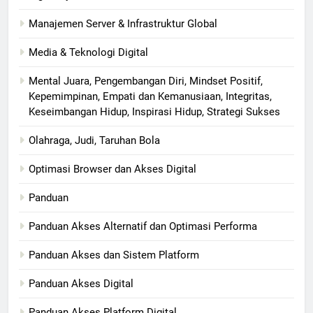
Manajemen Server & Infrastruktur Global
Media & Teknologi Digital
Mental Juara, Pengembangan Diri, Mindset Positif,
Kepemimpinan, Empati dan Kemanusiaan, Integritas,
Keseimbangan Hidup, Inspirasi Hidup, Strategi Sukses
Olahraga, Judi, Taruhan Bola
Optimasi Browser dan Akses Digital
Panduan
Panduan Akses Alternatif dan Optimasi Performa
Panduan Akses dan Sistem Platform
Panduan Akses Digital
Panduan Akses Platform Digital