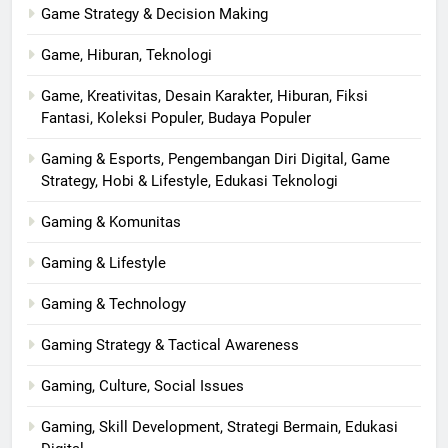
Game Strategy & Decision Making
Game, Hiburan, Teknologi
Game, Kreativitas, Desain Karakter, Hiburan, Fiksi
Fantasi, Koleksi Populer, Budaya Populer
Gaming & Esports, Pengembangan Diri Digital, Game
Strategy, Hobi & Lifestyle, Edukasi Teknologi
Gaming & Komunitas
Gaming & Lifestyle
Gaming & Technology
Gaming Strategy & Tactical Awareness
Gaming, Culture, Social Issues
Gaming, Skill Development, Strategi Bermain, Edukasi