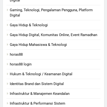
Digital
Gaming, Teknologi, Pengalaman Pengguna, Platform
Digital
Gaya Hidup & Teknologi
Gaya Hidup Digital, Komunitas Online, Event Ramadhan
Gaya Hidup Mahasiswa & Teknologi
horas88
horas88 login
Hukum & Teknologi / Keamanan Digital
Identitas Brand dan Sistem Digital
Infrastruktur & Manajemen Keandalan
Infrastruktur & Performansi Sistem