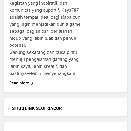
kegiatan yang inspiratif, dan
komunitas yang suportif, Kaya787
adalah tempat ideal bagi siapa pun
yang ingin menjadikan dunia game
sebagai bagian dari perjalanan
hidup yang lebih luas dan penuh
potensi.
Gabung sekarang dan buka pintu
menuju pengalaman gaming yang
lebih kaya, lebih kreatif, dan
pastinya—lebih menyenangkan!
Read More
SITUS LINK SLOT GACOR