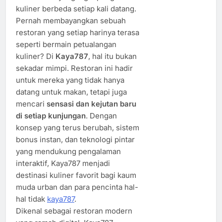
kuliner berbeda setiap kali datang.
Pernah membayangkan sebuah
restoran yang setiap harinya terasa
seperti bermain petualangan
kuliner? Di
Kaya787
, hal itu bukan
sekadar mimpi. Restoran ini hadir
untuk mereka yang tidak hanya
datang untuk makan, tetapi juga
mencari
sensasi dan kejutan baru
di setiap kunjungan
. Dengan
konsep yang terus berubah, sistem
bonus instan, dan teknologi pintar
yang mendukung pengalaman
interaktif, Kaya787 menjadi
destinasi kuliner favorit bagi kaum
muda urban dan para pencinta hal-
hal tidak
kaya787
.
Dikenal sebagai restoran modern