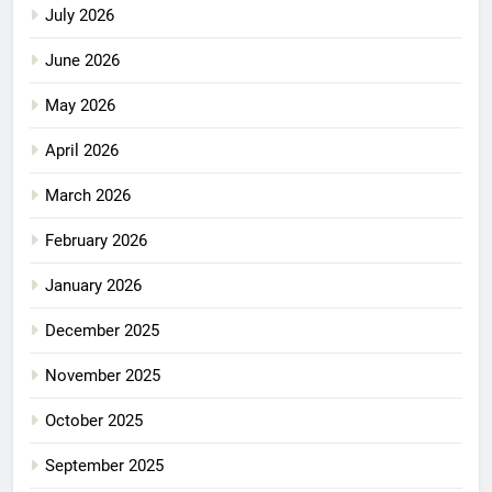
July 2026
June 2026
May 2026
April 2026
March 2026
February 2026
January 2026
December 2025
November 2025
October 2025
September 2025