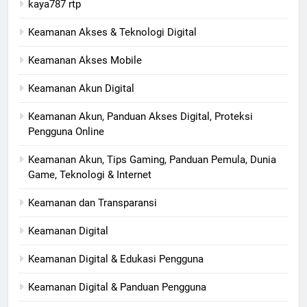
kaya787 rtp
Keamanan Akses & Teknologi Digital
Keamanan Akses Mobile
Keamanan Akun Digital
Keamanan Akun, Panduan Akses Digital, Proteksi
Pengguna Online
Keamanan Akun, Tips Gaming, Panduan Pemula, Dunia
Game, Teknologi & Internet
Keamanan dan Transparansi
Keamanan Digital
Keamanan Digital & Edukasi Pengguna
Keamanan Digital & Panduan Pengguna