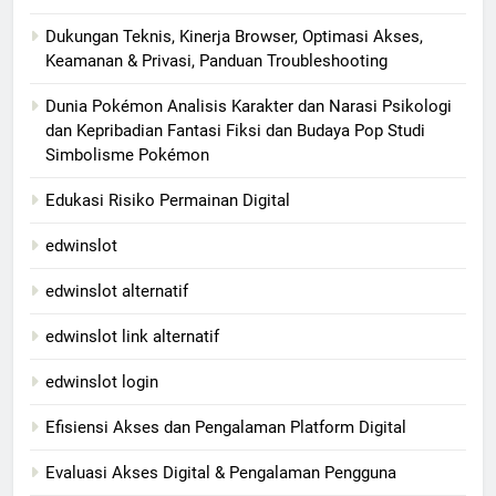
Dukungan Teknis, Kinerja Browser, Optimasi Akses,
Keamanan & Privasi, Panduan Troubleshooting
Dunia Pokémon Analisis Karakter dan Narasi Psikologi
dan Kepribadian Fantasi Fiksi dan Budaya Pop Studi
Simbolisme Pokémon
Edukasi Risiko Permainan Digital
edwinslot
edwinslot alternatif
edwinslot link alternatif
edwinslot login
Efisiensi Akses dan Pengalaman Platform Digital
Evaluasi Akses Digital & Pengalaman Pengguna