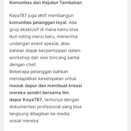
Komunitas dan Kejutan Tambahan
Kaya787 juga aktif membangun
komunitas pelanggan loyal
. Ada
grup eksklusif di mana kamu bisa
ikut voting menu baru, menerima
undangan event spesial, atau
bahkan diajak berpartisipasi dalam
workshop dan sesi bincang santai
dengan chef.
Beberapa pelanggan bahkan
mendapatkan kesempatan untuk
masuk dapur dan membuat kreasi
mereka sendiri bersama tim
dapur Kaya787
, tentunya dengan
dokumentasi profesional yang bisa
langsung dibagikan ke media
sosial mereka.