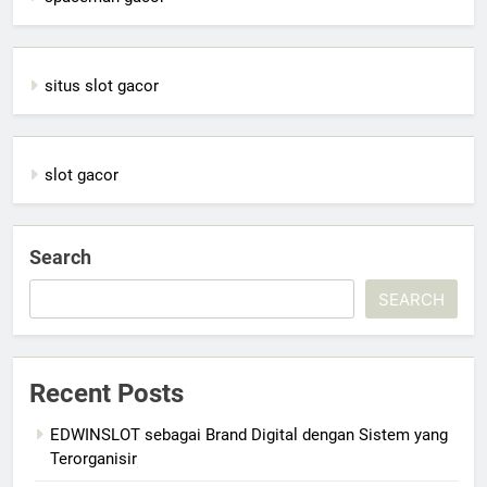
situs slot gacor
slot gacor
Search
SEARCH
Recent Posts
EDWINSLOT sebagai Brand Digital dengan Sistem yang
Terorganisir