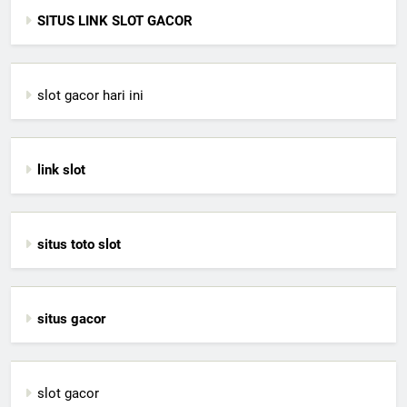
SITUS LINK SLOT GACOR
slot gacor hari ini
link slot
situs toto slot
situs gacor
slot gacor