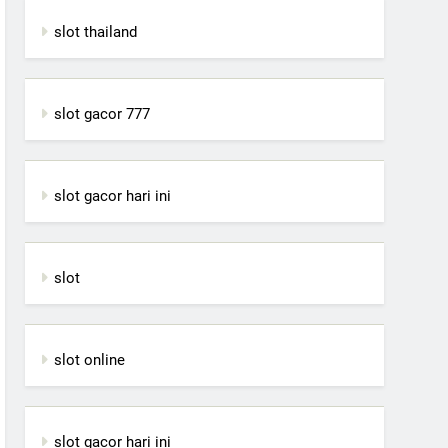
slot thailand
slot gacor 777
slot gacor hari ini
slot
slot online
slot gacor hari ini