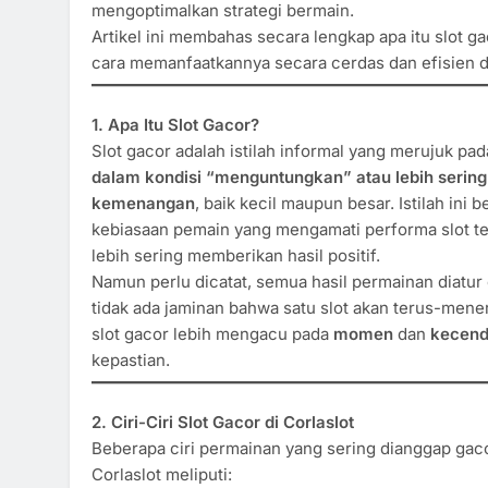
mengoptimalkan strategi bermain.
Artikel ini membahas secara lengkap apa itu slot 
cara memanfaatkannya secara cerdas dan efisien di
1. Apa Itu Slot Gacor?
Slot gacor adalah istilah informal yang merujuk pa
dalam kondisi “menguntungkan” atau lebih seri
kemenangan
, baik kecil maupun besar. Istilah ini
kebiasaan pemain yang mengamati performa slot ter
lebih sering memberikan hasil positif.
Namun perlu dicatat, semua hasil permainan diatur
tidak ada jaminan bahwa satu slot akan terus-mener
slot gacor lebih mengacu pada
momen
dan
kecend
kepastian.
2. Ciri-Ciri Slot Gacor di Corlaslot
Beberapa ciri permainan yang sering dianggap gac
Corlaslot meliputi: