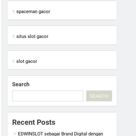
spaceman gacor
situs slot gacor
slot gacor
Search
SEARCH
Recent Posts
EDWINSLOT sebagai Brand Digital dengan