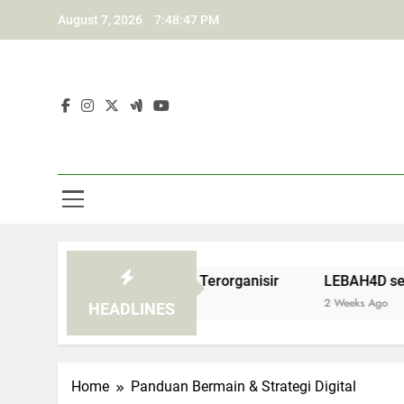
Skip
August 7, 2026
7:48:48 PM
to
content
Ma
Dukung Pr
ngan Sistem yang Terorganisir
LEBAH4D sebagai Brand 
2 Weeks Ago
HEADLINES
Home
Panduan Bermain & Strategi Digital