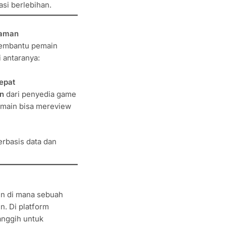
si berlebihan.
laman
 membantu pemain
 antaranya:
epat
n
dari penyedia game
main bisa mereview
erbasis data dan
en di mana sebuah
n. Di platform
anggih untuk