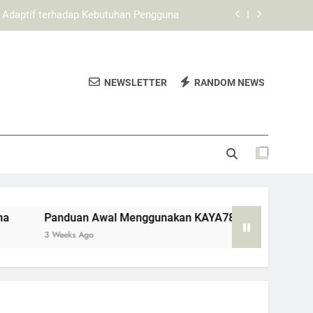
 Adaptif terhadap Kebutuhan Pengguna
unakan KAYA787 untuk Pengguna Baru
tal dengan Tata Letak yang Fungsional
NEWSLETTER
RANDOM NEWS
ital dengan Sistem yang Terorganisir
 Seni Dan Kreatif Dari Komunitas Lokal.
 Adaptif terhadap Kebutuhan Pengguna
unakan KAYA787 untuk Pengguna Baru
tal dengan Tata Letak yang Fungsional
duan Awal Menggunakan KAYA787 untuk Pengguna Baru
eks Ago