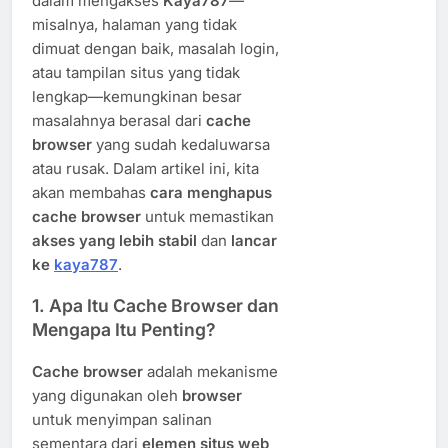
dalam mengakses
Kaya787
—
misalnya, halaman yang tidak
dimuat dengan baik, masalah login,
atau tampilan situs yang tidak
lengkap—kemungkinan besar
masalahnya berasal dari
cache
browser
yang sudah kedaluwarsa
atau rusak. Dalam artikel ini, kita
akan membahas
cara menghapus
cache browser
untuk memastikan
akses yang lebih stabil
dan
lancar
ke
kaya787
.
1. Apa Itu Cache Browser dan
Mengapa Itu Penting?
Cache browser
adalah mekanisme
yang digunakan oleh
browser
untuk menyimpan salinan
sementara dari
elemen situs web