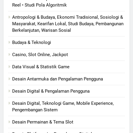
Reel • Studi Pola Algoritmik
Antropologi & Budaya, Ekonomi Tradisional, Sosiologi &
Masyarakat, Kearifan Lokal, Studi Budaya, Pembangunan
Berkelanjutan, Warisan Sosial
Budaya & Teknologi
Casino, Slot Online, Jackpot
Data Visual & Statistik Game
Desain Antarmuka dan Pengalaman Pengguna
Desain Digital & Pengalaman Pengguna
Desain Digital, Teknologi Game, Mobile Experience,
Pengembangan Sistem
Desain Permainan & Tema Slot