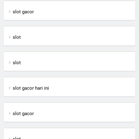
slot gacor
slot
slot
slot gacor hari ini
slot gacor
slot