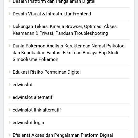
Desain Platform dan Pengalaman Digital
Desain Visual & Infrastruktur Frontend
Dukungan Teknis, Kinerja Browser, Optimasi Akses,
Keamanan & Privasi, Panduan Troubleshooting
Dunia Pokémon Analisis Karakter dan Narasi Psikologi
dan Kepribadian Fantasi Fiksi dan Budaya Pop Studi
Simbolisme Pokémon
Edukasi Risiko Permainan Digital
edwinslot
edwinslot alternatif
edwinslot link alternatif
edwinslot login
Efisiensi Akses dan Pengalaman Platform Digital