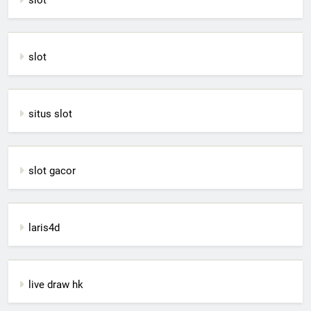
slot
situs slot
slot gacor
laris4d
live draw hk