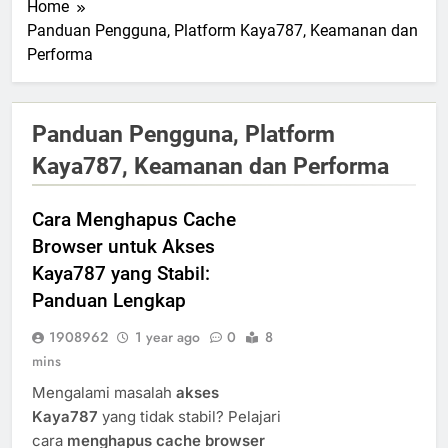
Home
Panduan Pengguna, Platform Kaya787, Keamanan dan
Performa
Panduan Pengguna, Platform
Kaya787, Keamanan dan Performa
Cara Menghapus Cache
Browser untuk Akses
Kaya787 yang Stabil:
Panduan Lengkap
1908962
1 year ago
0
8
mins
Mengalami masalah
akses
Kaya787
yang tidak stabil? Pelajari
cara
menghapus cache browser