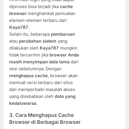
diproses bisa terjadi jika
cache
browser
menghambat pemuatan
elemen-elemen terbaru dari
Kaya787
.
Selain itu, beberapa
pembaruan
atau
perubahan sistem
yang
dilakukan oleh
Kaya787
mungkin
tidak tercermin jika
browser Anda
masih menyimpan data lama
dari
sesi sebelumnya. Dengan
menghapus cache
, browser akan
memuat versi terbaru dari situs
dan memperbaiki masalah akses
yang disebabkan oleh
data yang
kedaluwarsa
.
3. Cara Menghapus Cache
Browser di Berbagai Browser