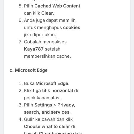
Pilih
Cached Web Content
dan klik
Clear
.
Anda juga dapat memilih
untuk menghapus
cookies
jika diperlukan.
Cobalah mengakses
Kaya787
setelah
membersihkan cache.
c.
Microsoft Edge
Buka
Microsoft Edge
.
Klik
tiga titik horizontal
di
pojok kanan atas.
Pilih
Settings
>
Privacy,
search, and services
.
Gulir ke bawah dan klik
Choose what to clear
di
bawah
Clear browsing data
.