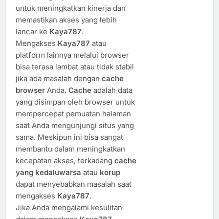
untuk meningkatkan kinerja dan
memastikan akses yang lebih
lancar ke
Kaya787
.
Mengakses
Kaya787
atau
platform lainnya melalui browser
bisa terasa lambat atau tidak stabil
jika ada masalah dengan
cache
browser
Anda.
Cache
adalah data
yang disimpan oleh browser untuk
mempercepat pemuatan halaman
saat Anda mengunjungi situs yang
sama. Meskipun ini bisa sangat
membantu dalam meningkatkan
kecepatan akses, terkadang
cache
yang kedaluwarsa
atau
korup
dapat menyebabkan masalah saat
mengakses
Kaya787
.
Jika Anda mengalami kesulitan