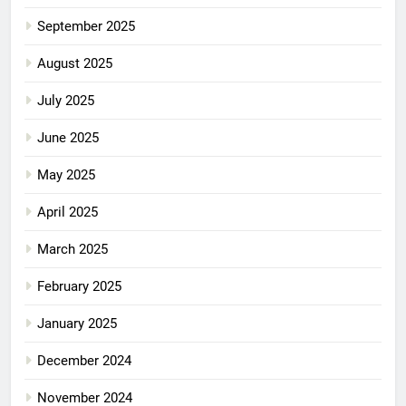
September 2025
August 2025
July 2025
June 2025
May 2025
April 2025
March 2025
February 2025
January 2025
December 2024
November 2024