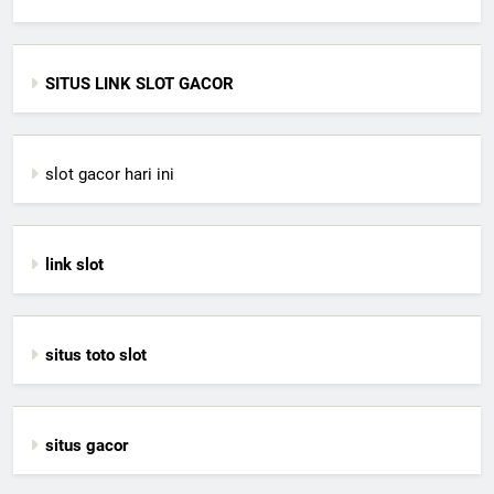
SITUS LINK SLOT GACOR
slot gacor hari ini
link slot
situs toto slot
situs gacor