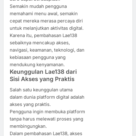
Semakin mudah pengguna
memahami menu awal, semakin
cepat mereka merasa percaya diri
untuk melanjutkan aktivitas digital.
Karena itu, pembahasan Lae138
sebaiknya mencakup akses,
navigasi, keamanan, teknologi, dan
kebiasaan pengguna yang
mendukung kenyamanan.
Keunggulan Lae138 dari
Sisi Akses yang Praktis
Salah satu keunggulan utama
dalam dunia platform digital adalah
akses yang praktis.
Pengguna ingin membuka platform
tanpa harus melewati proses yang
membingungkan.
Dalam pembahasan Lae138, akses