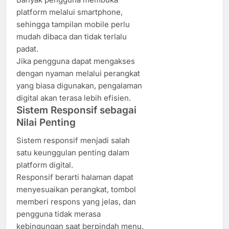
platform melalui smartphone,
sehingga tampilan mobile perlu
mudah dibaca dan tidak terlalu
padat.
Jika pengguna dapat mengakses
dengan nyaman melalui perangkat
yang biasa digunakan, pengalaman
digital akan terasa lebih efisien.
Sistem Responsif sebagai
Nilai Penting
Sistem responsif menjadi salah
satu keunggulan penting dalam
platform digital.
Responsif berarti halaman dapat
menyesuaikan perangkat, tombol
memberi respons yang jelas, dan
pengguna tidak merasa
kebingungan saat berpindah menu.