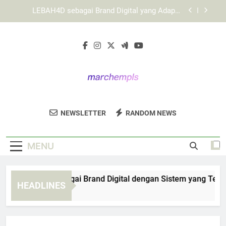
Skip
Panduan Awal Menggunakan KAYA787 untuk
to
Pengguna Baru
content
KAYA787 sebagai Platform Digital dengan Tata
Letak yang Fungsional
EDWINSLOT sebagai Brand Digital dengan Sistem
yang Terorganisir
LEBAH4D sebagai Brand Digital yang Adaptif
terhadap Kebutuhan Pengguna
Marché MPLS
Panduan Awal Menggunakan KAYA787 untuk
Dukung Produk Lokal Dengan
Pengguna Baru
NEWSLETTER
RANDOM NEWS
Berbelanja Di Marché MPLS. Temukan
KAYA787 sebagai Platform Digital dengan Tata
Letak yang Fungsional
Barang Seni Dan Kreatif Dari Komunitas
MENU
Lokal.
WINSLOT sebagai Brand Digital dengan Sistem yang Terorgani
HEADLINES
Weeks Ago