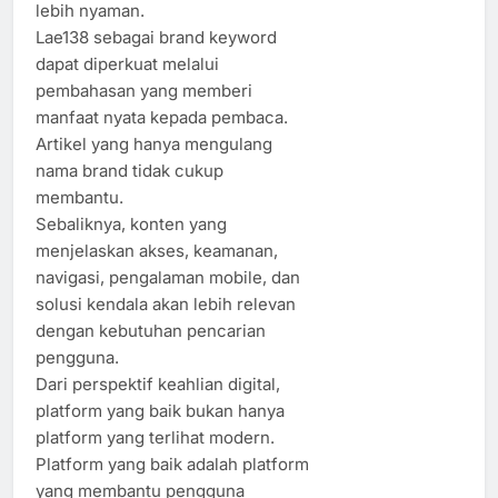
lebih nyaman.
Lae138 sebagai brand keyword
dapat diperkuat melalui
pembahasan yang memberi
manfaat nyata kepada pembaca.
Artikel yang hanya mengulang
nama brand tidak cukup
membantu.
Sebaliknya, konten yang
menjelaskan akses, keamanan,
navigasi, pengalaman mobile, dan
solusi kendala akan lebih relevan
dengan kebutuhan pencarian
pengguna.
Dari perspektif keahlian digital,
platform yang baik bukan hanya
platform yang terlihat modern.
Platform yang baik adalah platform
yang membantu pengguna