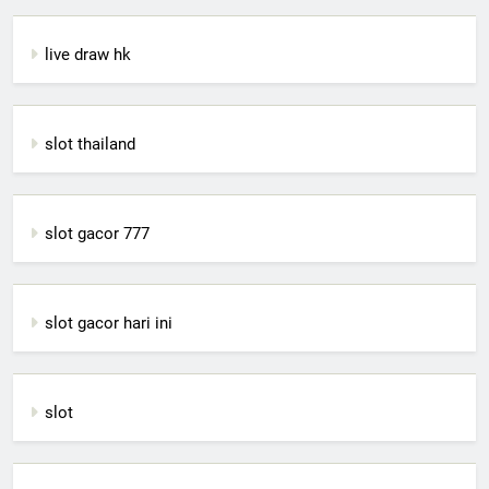
live draw hk
slot thailand
slot gacor 777
slot gacor hari ini
slot