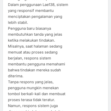
Dalam penggunaan Lae138, sistem
yang responsif membantu
menciptakan pengalaman yang
lebih stabil.
Pengguna baru biasanya
membutuhkan tanda yang jelas
ketika melakukan tindakan.
Misalnya, saat halaman sedang
memuat atau proses sedang
berjalan, respons sistem
membantu pengguna memahami
bahwa tindakan mereka sudah
diterima.
Tanpa respons yang jelas,
pengguna mungkin menekan
tombol berkali-kali dan membuat
proses terasa tidak teratur.
Namun, respons sistem juga