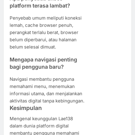
platform terasa lambat?
Penyebab umum meliputi koneksi
lemah, cache browser penuh,
perangkat terlalu berat, browser
belum diperbarui, atau halaman
belum selesai dimuat.
Mengapa navigasi penting
bagi pengguna baru?
Navigasi membantu pengguna
memahami menu, menemukan
informasi utama, dan menjalankan
aktivitas digital tanpa kebingungan.
Kesimpulan
Mengenal keunggulan Lae138
dalam dunia platform digital
membantu pengguna memahami