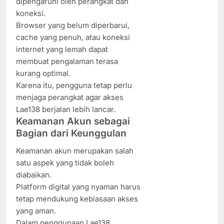
dipengaruhi oleh perangkat dan
koneksi.
Browser yang belum diperbarui,
cache yang penuh, atau koneksi
internet yang lemah dapat
membuat pengalaman terasa
kurang optimal.
Karena itu, pengguna tetap perlu
menjaga perangkat agar akses
Lae138 berjalan lebih lancar.
Keamanan Akun sebagai
Bagian dari Keunggulan
Keamanan akun merupakan salah
satu aspek yang tidak boleh
diabaikan.
Platform digital yang nyaman harus
tetap mendukung kebiasaan akses
yang aman.
Dalam penggunaan Lae138,