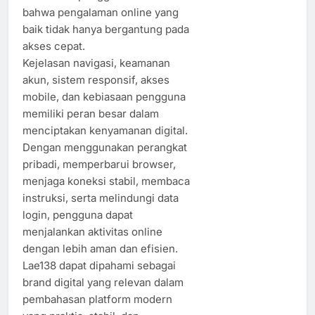
bahwa pengalaman online yang
baik tidak hanya bergantung pada
akses cepat.
Kejelasan navigasi, keamanan
akun, sistem responsif, akses
mobile, dan kebiasaan pengguna
memiliki peran besar dalam
menciptakan kenyamanan digital.
Dengan menggunakan perangkat
pribadi, memperbarui browser,
menjaga koneksi stabil, membaca
instruksi, serta melindungi data
login, pengguna dapat
menjalankan aktivitas online
dengan lebih aman dan efisien.
Lae138 dapat dipahami sebagai
brand digital yang relevan dalam
pembahasan platform modern