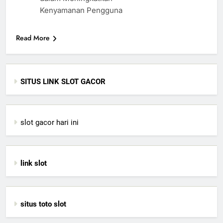
Kenyamanan Pengguna
Read More
SITUS LINK SLOT GACOR
slot gacor hari ini
link slot
situs toto slot