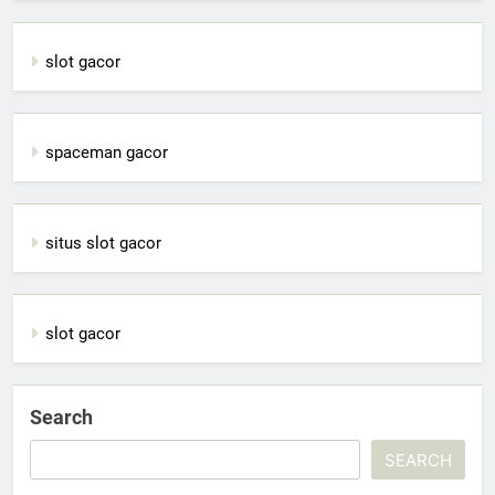
slot gacor
spaceman gacor
situs slot gacor
slot gacor
Search
SEARCH