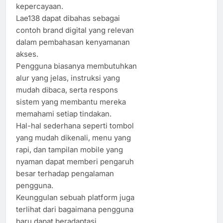
kepercayaan.
Lae138 dapat dibahas sebagai
contoh brand digital yang relevan
dalam pembahasan kenyamanan
akses.
Pengguna biasanya membutuhkan
alur yang jelas, instruksi yang
mudah dibaca, serta respons
sistem yang membantu mereka
memahami setiap tindakan.
Hal-hal sederhana seperti tombol
yang mudah dikenali, menu yang
rapi, dan tampilan mobile yang
nyaman dapat memberi pengaruh
besar terhadap pengalaman
pengguna.
Keunggulan sebuah platform juga
terlihat dari bagaimana pengguna
baru dapat beradaptasi.