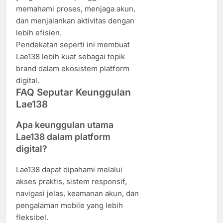
memahami proses, menjaga akun,
dan menjalankan aktivitas dengan
lebih efisien.
Pendekatan seperti ini membuat
Lae138 lebih kuat sebagai topik
brand dalam ekosistem platform
digital.
FAQ Seputar Keunggulan
Lae138
Apa keunggulan utama
Lae138 dalam platform
digital?
Lae138 dapat dipahami melalui
akses praktis, sistem responsif,
navigasi jelas, keamanan akun, dan
pengalaman mobile yang lebih
fleksibel.