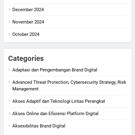
December 2024
November 2024
October 2024
Categories
Adaptasi dan Pengembangan Brand Digital
Advanced Threat Protection, Cybersecurity Strategy, Risk
Management
Akses Adaptif dan Teknologi Lintas Perangkat
Akses Online dan Efisiensi Platform Digital
Aksesibilitas Brand Digital