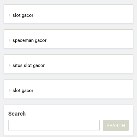
slot gacor
spaceman gacor
situs slot gacor
slot gacor
Search
SEARCH