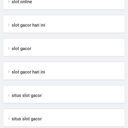
slot online
slot gacor hari ini
slot gacor
slot gacor hari ini
situs slot gacor
situs slot gacor