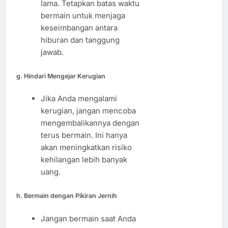
lama. Tetapkan batas waktu
bermain untuk menjaga
keseimbangan antara
hiburan dan tanggung
jawab.
g. Hindari Mengejar Kerugian
Jika Anda mengalami
kerugian, jangan mencoba
mengembalikannya dengan
terus bermain. Ini hanya
akan meningkatkan risiko
kehilangan lebih banyak
uang.
h. Bermain dengan Pikiran Jernih
Jangan bermain saat Anda