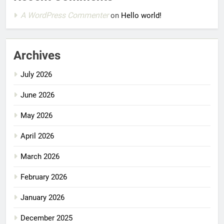
A WordPress Commenter
on
Hello world!
Archives
July 2026
June 2026
May 2026
April 2026
March 2026
February 2026
January 2026
December 2025