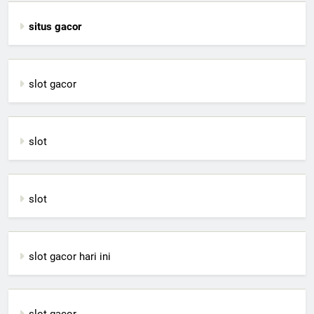
situs gacor
slot gacor
slot
slot
slot gacor hari ini