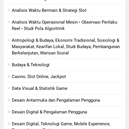
Analisis Waktu Bermain & Strategi Slot
Analisis Waktu Operasional Mesin • Observasi Perilaku
Reel • Studi Pola Algoritmik
Antropologi & Budaya, Ekonomi Tradisional, Sosiologi &
Masyarakat, Kearifan Lokal, Studi Budaya, Pembangunan
Berkelanjutan, Warisan Sosial
Budaya & Teknologi
Casino, Slot Online, Jackpot
Data Visual & Statistik Game
Desain Antarmuka dan Pengalaman Pengguna
Desain Digital & Pengalaman Pengguna
Desain Digital, Teknologi Game, Mobile Experience,