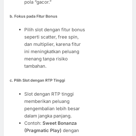
pola “gacor.”
b. Fokus pada Fitur Bonus
Pilih slot dengan fitur bonus
seperti scatter, free spin,
dan multiplier, karena fitur
ini meningkatkan peluang
menang tanpa risiko
tambahan.
c. Pilih Slot dengan RTP Tinggi
Slot dengan RTP tinggi
memberikan peluang
pengembalian lebih besar
dalam jangka panjang.
Contoh:
Sweet Bonanza
(Pragmatic Play)
dengan