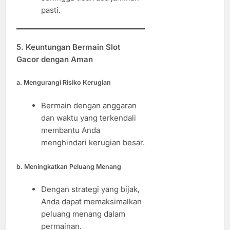
pasti.
5.
Keuntungan Bermain Slot
Gacor dengan Aman
a. Mengurangi Risiko Kerugian
Bermain dengan anggaran
dan waktu yang terkendali
membantu Anda
menghindari kerugian besar.
b. Meningkatkan Peluang Menang
Dengan strategi yang bijak,
Anda dapat memaksimalkan
peluang menang dalam
permainan.