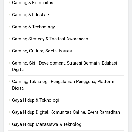
Gaming & Komunitas
Gaming & Lifestyle
Gaming & Technology
Gaming Strategy & Tactical Awareness
Gaming, Culture, Social Issues
Gaming, Skill Development, Strategi Bermain, Edukasi
Digital
Gaming, Teknologi, Pengalaman Pengguna, Platform
Digital
Gaya Hidup & Teknologi
Gaya Hidup Digital, Komunitas Online, Event Ramadhan
Gaya Hidup Mahasiswa & Teknologi