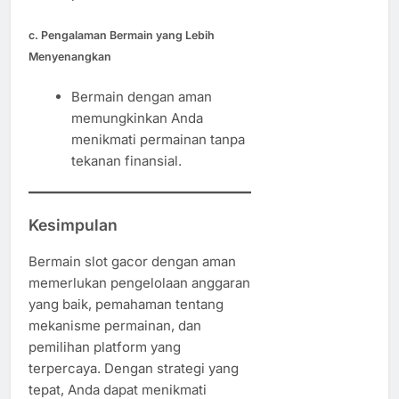
c. Pengalaman Bermain yang Lebih
Menyenangkan
Bermain dengan aman
memungkinkan Anda
menikmati permainan tanpa
tekanan finansial.
Kesimpulan
Bermain slot gacor dengan aman
memerlukan pengelolaan anggaran
yang baik, pemahaman tentang
mekanisme permainan, dan
pemilihan platform yang
terpercaya. Dengan strategi yang
tepat, Anda dapat menikmati