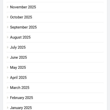
November 2025
October 2025
September 2025
August 2025
July 2025
June 2025
May 2025
April 2025
March 2025
February 2025
January 2025