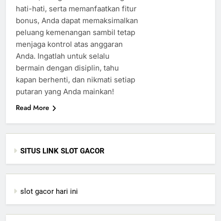
hati-hati, serta memanfaatkan fitur
bonus, Anda dapat memaksimalkan
peluang kemenangan sambil tetap
menjaga kontrol atas anggaran
Anda. Ingatlah untuk selalu
bermain dengan disiplin, tahu
kapan berhenti, dan nikmati setiap
putaran yang Anda mainkan!
Read More
SITUS LINK SLOT GACOR
slot gacor hari ini