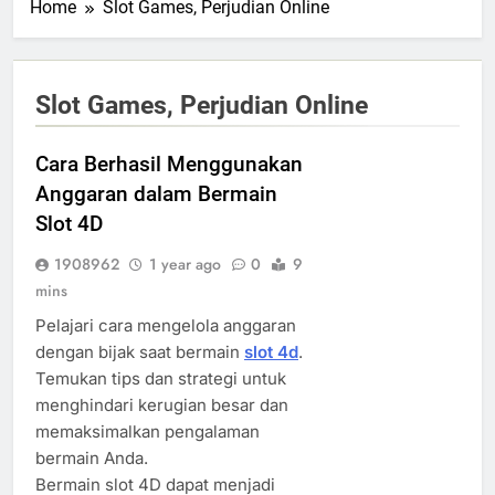
Home
Slot Games, Perjudian Online
Slot Games, Perjudian Online
Cara Berhasil Menggunakan
Anggaran dalam Bermain
Slot 4D
1908962
1 year ago
0
9
mins
Pelajari cara mengelola anggaran
dengan bijak saat bermain
slot 4d
.
Temukan tips dan strategi untuk
menghindari kerugian besar dan
memaksimalkan pengalaman
bermain Anda.
Bermain slot 4D dapat menjadi