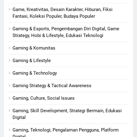
Game, Kreativitas, Desain Karakter, Hiburan, Fiksi
Fantasi, Koleksi Populer, Budaya Populer
Gaming & Esports, Pengembangan Diri Digital, Game
Strategy, Hobi & Lifestyle, Edukasi Teknologi
Gaming & Komunitas
Gaming & Lifestyle
Gaming & Technology
Gaming Strategy & Tactical Awareness
Gaming, Culture, Social Issues
Gaming, Skill Development, Strategi Bermain, Edukasi
Digital
Gaming, Teknologi, Pengalaman Pengguna, Platform
Digital