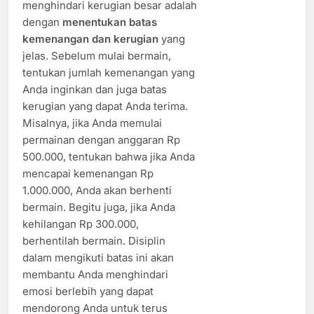
menghindari kerugian besar adalah
dengan
menentukan batas
kemenangan dan kerugian
yang
jelas. Sebelum mulai bermain,
tentukan jumlah kemenangan yang
Anda inginkan dan juga batas
kerugian yang dapat Anda terima.
Misalnya, jika Anda memulai
permainan dengan anggaran Rp
500.000, tentukan bahwa jika Anda
mencapai kemenangan Rp
1.000.000, Anda akan berhenti
bermain. Begitu juga, jika Anda
kehilangan Rp 300.000,
berhentilah bermain. Disiplin
dalam mengikuti batas ini akan
membantu Anda menghindari
emosi berlebih yang dapat
mendorong Anda untuk terus