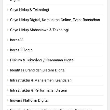
Gaya Hidup & Teknologi
Gaya Hidup Digital, Komunitas Online, Event Ramadhan
Gaya Hidup Mahasiswa & Teknologi
horas88
horas88 login
Hukum & Teknologi / Keamanan Digital
Identitas Brand dan Sistem Digital
Infrastruktur & Manajemen Keandalan
Infrastruktur & Performansi Sistem
Inovasi Platform Digital