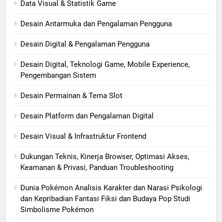
Data Visual & Statistik Game
Desain Antarmuka dan Pengalaman Pengguna
Desain Digital & Pengalaman Pengguna
Desain Digital, Teknologi Game, Mobile Experience,
Pengembangan Sistem
Desain Permainan & Tema Slot
Desain Platform dan Pengalaman Digital
Desain Visual & Infrastruktur Frontend
Dukungan Teknis, Kinerja Browser, Optimasi Akses,
Keamanan & Privasi, Panduan Troubleshooting
Dunia Pokémon Analisis Karakter dan Narasi Psikologi
dan Kepribadian Fantasi Fiksi dan Budaya Pop Studi
Simbolisme Pokémon