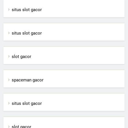
situs slot gacor
situs slot gacor
slot gacor
spaceman gacor
situs slot gacor
slot gacor