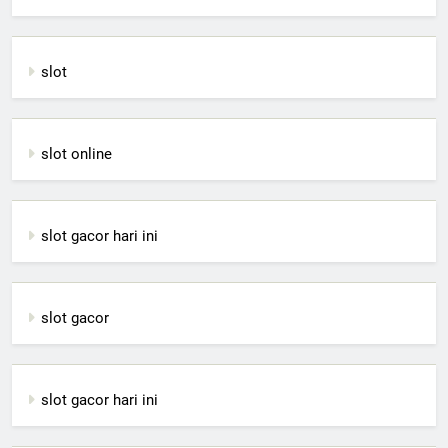
slot
slot online
slot gacor hari ini
slot gacor
slot gacor hari ini