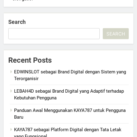
Search
SEARCH
Recent Posts
EDWINSLOT sebagai Brand Digital dengan Sistem yang
Terorganisir
LEBAH4D sebagai Brand Digital yang Adaptif terhadap
Kebutuhan Pengguna
Panduan Awal Menggunakan KAYA787 untuk Pengguna
Baru
KAYA787 sebagai Platform Digital dengan Tata Letak
yang Fungsional