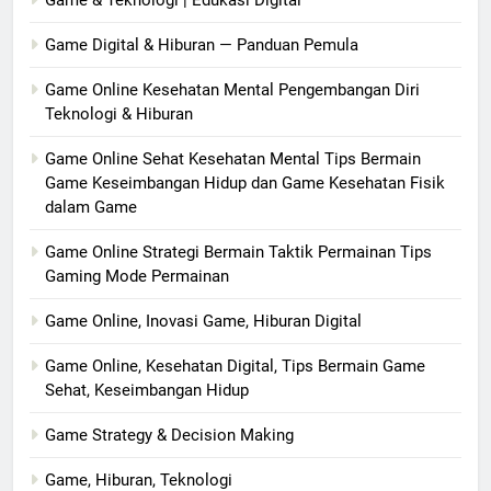
Game & Teknologi | Edukasi Digital
Game Digital & Hiburan — Panduan Pemula
Game Online Kesehatan Mental Pengembangan Diri
Teknologi & Hiburan
Game Online Sehat Kesehatan Mental Tips Bermain
Game Keseimbangan Hidup dan Game Kesehatan Fisik
dalam Game
Game Online Strategi Bermain Taktik Permainan Tips
Gaming Mode Permainan
Game Online, Inovasi Game, Hiburan Digital
Game Online, Kesehatan Digital, Tips Bermain Game
Sehat, Keseimbangan Hidup
Game Strategy & Decision Making
Game, Hiburan, Teknologi