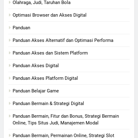
Olahraga, Judi, Taruhan Bola
Optimasi Browser dan Akses Digital
Panduan
Panduan Akses Alternatif dan Optimasi Performa
Panduan Akses dan Sistem Platform
Panduan Akses Digital
Panduan Akses Platform Digital
Panduan Belajar Game
Panduan Bermain & Strategi Digital
Panduan Bermain, Fitur dan Bonus, Strategi Bermain
Online, Tips Situs Judi, Manajemen Modal
Panduan Bermain, Permainan Online, Strategi Slot