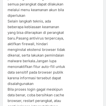
semua perangkat dapat dilakukan
melalui menu keamanan akun bila
diperlukan
Selain langkah teknis, ada
beberapa kebiasaan keamanan
yang bisa diterapkan di perangkat
baru.Pasang antivirus terpercaya,
aktifkan firewall, hindari
menginstal ekstensi browser tidak
dikenal, serta lakukan pemindaian
malware berkala.Jangan lupa
menonaktifkan fitur auto-fill untuk
data sensitif pada browser publik
karena informasi tersebut dapat
disalahgunakan
Bila proses login gagal meskipun
data benar, coba bersihkan cache
browser, restart perangkat, atau