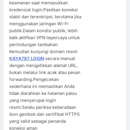
keamanan saat memasukkan
kredensial login.Pastikan koneksi
stabil dan terenkripsi, terutama jika
menggunakan jaringan Wi-Fi
publik.Dalam kondisi publik, lebih
baik aktifkan VPN tepercaya untuk
perlindungan tambahan
Kemudian kunjungi domain resmi
KAYA787 LOGIN
secara manual
dengan mengetikkan alamat URL,
bukan melalui link acak atau pesan
forwarding.Pengecekan
sederhana ini memastikan Anda
tidak diarahkan ke halaman palsu
yang menyerupai login
resmi.Selalu periksa keberadaan
ikon gembok dan sertifikat HTTPS
yang valid sebagai penanda
koneksi aman