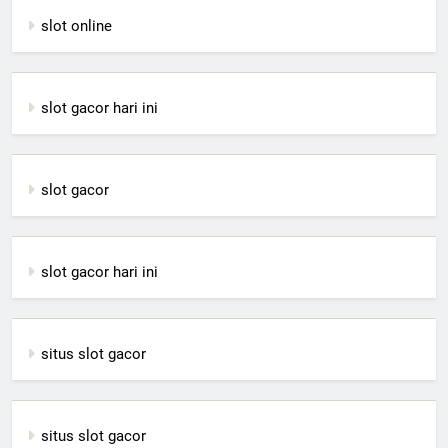
slot online
slot gacor hari ini
slot gacor
slot gacor hari ini
situs slot gacor
situs slot gacor