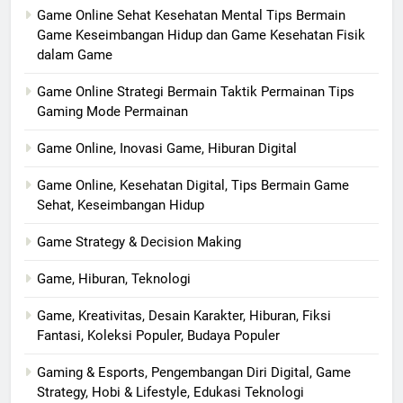
Game Online Sehat Kesehatan Mental Tips Bermain
Game Keseimbangan Hidup dan Game Kesehatan Fisik
dalam Game
Game Online Strategi Bermain Taktik Permainan Tips
Gaming Mode Permainan
Game Online, Inovasi Game, Hiburan Digital
Game Online, Kesehatan Digital, Tips Bermain Game
Sehat, Keseimbangan Hidup
Game Strategy & Decision Making
Game, Hiburan, Teknologi
Game, Kreativitas, Desain Karakter, Hiburan, Fiksi
Fantasi, Koleksi Populer, Budaya Populer
Gaming & Esports, Pengembangan Diri Digital, Game
Strategy, Hobi & Lifestyle, Edukasi Teknologi