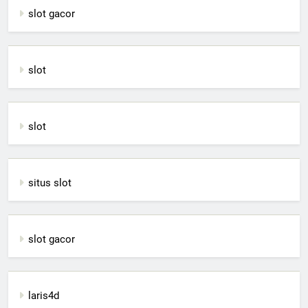
slot gacor
slot
slot
situs slot
slot gacor
laris4d