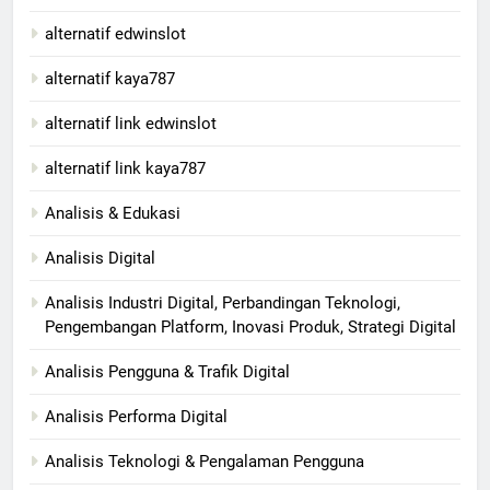
alternatif edwinslot
alternatif kaya787
alternatif link edwinslot
alternatif link kaya787
Analisis & Edukasi
Analisis Digital
Analisis Industri Digital, Perbandingan Teknologi,
Pengembangan Platform, Inovasi Produk, Strategi Digital
Analisis Pengguna & Trafik Digital
Analisis Performa Digital
Analisis Teknologi & Pengalaman Pengguna