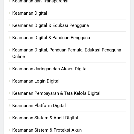
Keamanan dan Transparansi
Keamanan Digital
Keamanan Digital & Edukasi Pengguna
Keamanan Digital & Panduan Pengguna
Keamanan Digital, Panduan Pemula, Edukasi Pengguna
Online
Keamanan Jaringan dan Akses Digital
Keamanan Login Digital
Keamanan Pembayaran & Tata Kelola Digital
Keamanan Platform Digital
Keamanan Sistem & Audit Digital
Keamanan Sistem & Proteksi Akun