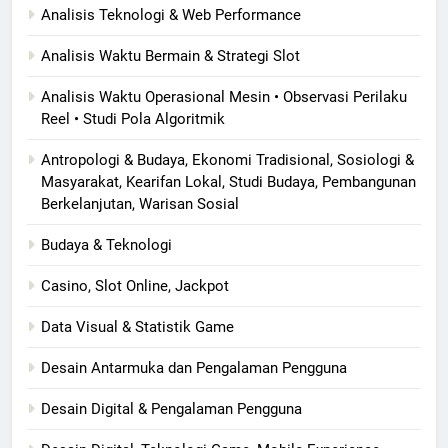
Analisis Teknologi & Web Performance
Analisis Waktu Bermain & Strategi Slot
Analisis Waktu Operasional Mesin • Observasi Perilaku
Reel • Studi Pola Algoritmik
Antropologi & Budaya, Ekonomi Tradisional, Sosiologi &
Masyarakat, Kearifan Lokal, Studi Budaya, Pembangunan
Berkelanjutan, Warisan Sosial
Budaya & Teknologi
Casino, Slot Online, Jackpot
Data Visual & Statistik Game
Desain Antarmuka dan Pengalaman Pengguna
Desain Digital & Pengalaman Pengguna