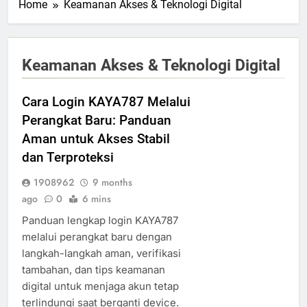
Home
Keamanan Akses & Teknologi Digital
Keamanan Akses & Teknologi Digital
Cara Login KAYA787 Melalui
Perangkat Baru: Panduan
Aman untuk Akses Stabil
dan Terproteksi
1908962
9 months
ago
0
6 mins
Panduan lengkap login KAYA787
melalui perangkat baru dengan
langkah-langkah aman, verifikasi
tambahan, dan tips keamanan
digital untuk menjaga akun tetap
terlindungi saat berganti device.