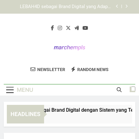
Skip
Panduan Awal Menggunakan KAYA787 untuk
to
Pengguna Baru
content
KAYA787 sebagai Platform Digital dengan Tata
Letak yang Fungsional
EDWINSLOT sebagai Brand Digital dengan Sistem
yang Terorganisir
LEBAH4D sebagai Brand Digital yang Adaptif
terhadap Kebutuhan Pengguna
Marché MPLS
Panduan Awal Menggunakan KAYA787 untuk
Dukung Produk Lokal Dengan
Pengguna Baru
NEWSLETTER
RANDOM NEWS
Berbelanja Di Marché MPLS. Temukan
KAYA787 sebagai Platform Digital dengan Tata
Letak yang Fungsional
Barang Seni Dan Kreatif Dari Komunitas
MENU
Lokal.
WINSLOT sebagai Brand Digital dengan Sistem yang Terorgani
HEADLINES
Weeks Ago