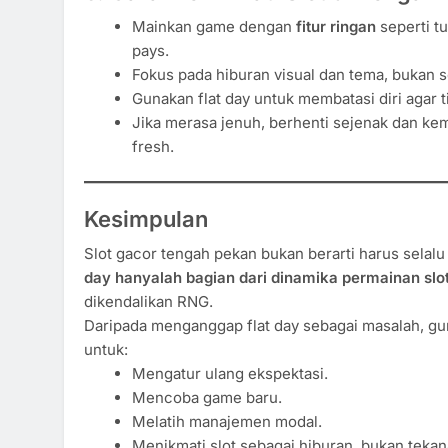
Mainkan game dengan
fitur ringan
seperti tu
pays.
Fokus pada hiburan visual dan tema, bukan 
Gunakan flat day untuk membatasi diri agar t
Jika merasa jenuh, berhenti sejenak dan kem
fresh.
Kesimpulan
Slot gacor tengah pekan bukan berarti harus selalu
day hanyalah bagian dari dinamika permainan slo
dikendalikan RNG.
Daripada menganggap flat day sebagai masalah, g
untuk:
Mengatur ulang ekspektasi.
Mencoba game baru.
Melatih manajemen modal.
Menikmati slot sebagai hiburan, bukan tekan