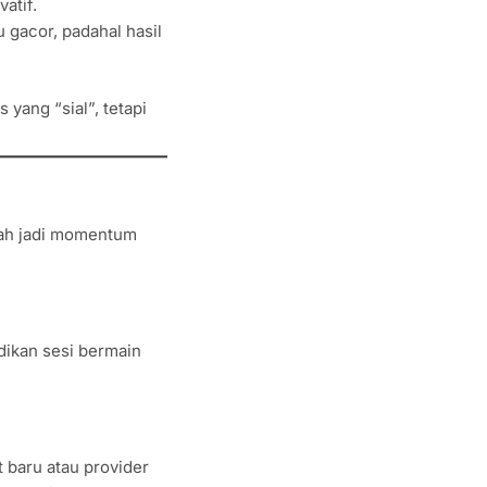
atif.
 gacor, padahal hasil
 yang “sial”, tetapi
ubah jadi momentum
adikan sesi bermain
 baru atau provider