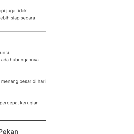
api juga tidak
lebih siap secara
unci.
k ada hubungannya
 menang besar di hari
mpercepat kerugian
 Pekan