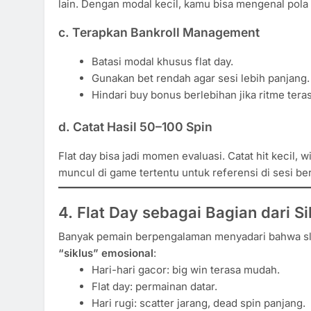
lain. Dengan modal kecil, kamu bisa mengenal pola
c. Terapkan Bankroll Management
Batasi modal khusus flat day.
Gunakan bet rendah agar sesi lebih panjang.
Hindari buy bonus berlebihan jika ritme teras
d. Catat Hasil 50–100 Spin
Flat day bisa jadi momen evaluasi. Catat hit kecil, w
muncul di game tertentu untuk referensi di sesi ber
4. Flat Day sebagai Bagian dari Si
Banyak pemain berpengalaman menyadari bahwa s
“siklus” emosional
:
Hari-hari gacor: big win terasa mudah.
Flat day: permainan datar.
Hari rugi: scatter jarang, dead spin panjang.