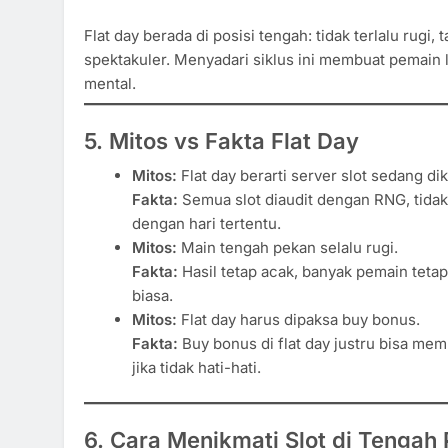
Flat day berada di posisi tengah: tidak terlalu rugi, t
spektakuler. Menyadari siklus ini membuat pemain 
mental.
5. Mitos vs Fakta Flat Day
Mitos:
Flat day berarti server slot sedang dik
Fakta:
Semua slot diaudit dengan RNG, tida
dengan hari tertentu.
Mitos:
Main tengah pekan selalu rugi.
Fakta:
Hasil tetap acak, banyak pemain tetap
biasa.
Mitos:
Flat day harus dipaksa buy bonus.
Fakta:
Buy bonus di flat day justru bisa me
jika tidak hati-hati.
6. Cara Menikmati Slot di Tengah