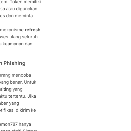
stem. Token memiliki
rsa atau digunakan
kses dan meminta
n mekanisme
refresh
ses ulang seluruh
ra keamanan dan
n Phishing
yerang mencoba
yang benar. Untuk
miting
yang
tu tertentu. Jika
mber yang
fikasi dikirim ke
kemon787 hanya