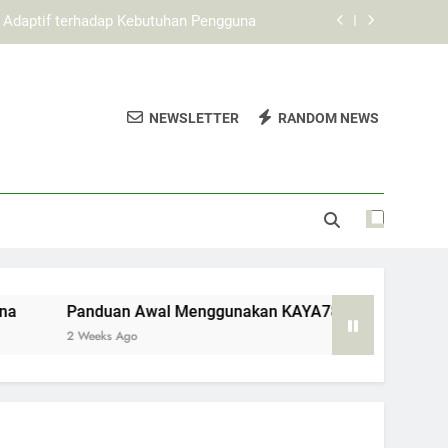
 Adaptif terhadap Kebutuhan Pengguna
unakan KAYA787 untuk Pengguna Baru
tal dengan Tata Letak yang Fungsional
NEWSLETTER
RANDOM NEWS
ital dengan Sistem yang Terorganisir
 Seni Dan Kreatif Dari Komunitas Lokal.
 Adaptif terhadap Kebutuhan Pengguna
unakan KAYA787 untuk Pengguna Baru
tal dengan Tata Letak yang Fungsional
anduan Awal Menggunakan KAYA787 untuk Pengguna Baru
 Weeks Ago