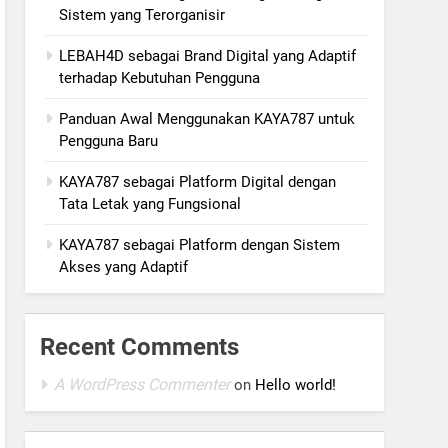
Sistem yang Terorganisir
LEBAH4D sebagai Brand Digital yang Adaptif
terhadap Kebutuhan Pengguna
Panduan Awal Menggunakan KAYA787 untuk
Pengguna Baru
KAYA787 sebagai Platform Digital dengan
Tata Letak yang Fungsional
KAYA787 sebagai Platform dengan Sistem
Akses yang Adaptif
Recent Comments
A WordPress Commenter
on
Hello world!