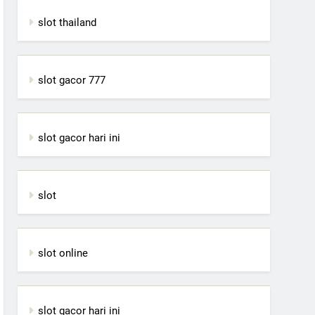
slot thailand
slot gacor 777
slot gacor hari ini
slot
slot online
slot gacor hari ini