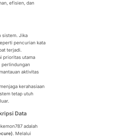
an, efisien, dan
 sistem. Jika
seperti pencurian kata
at terjadi.
prioritas utama
gi perlindungan
mantauan aktivitas
 menjaga kerahasiaan
istem tetap utuh
luar.
ripsi Data
okemon787 adalah
ecure)
. Melalui