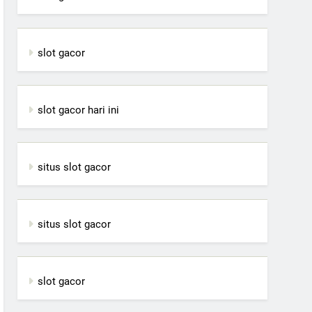
slot gacor
slot gacor hari ini
situs slot gacor
situs slot gacor
slot gacor