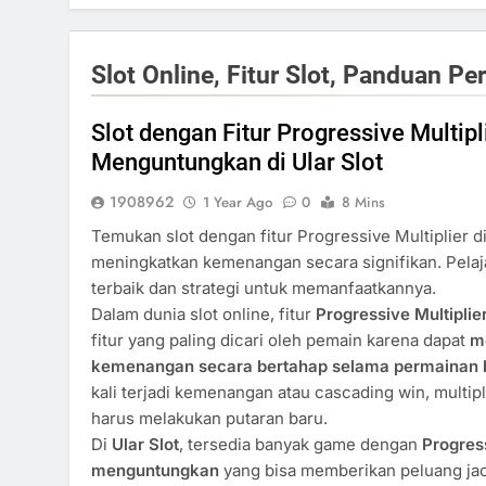
Slot Online, Fitur Slot, Panduan P
Slot dengan Fitur Progressive Multipl
Menguntungkan di Ular Slot
1908962
1 Year Ago
0
8 Mins
Temukan slot dengan fitur Progressive Multiplier di
meningkatkan kemenangan secara signifikan. Pelaja
terbaik dan strategi untuk memanfaatkannya.
Dalam dunia slot online, fitur
Progressive Multiplie
fitur yang paling dicari oleh pemain karena dapat
m
kemenangan secara bertahap selama permainan 
kali terjadi kemenangan atau cascading win, multipl
harus melakukan putaran baru.
Di
Ular Slot
, tersedia banyak game dengan
Progress
menguntungkan
yang bisa memberikan peluang jac