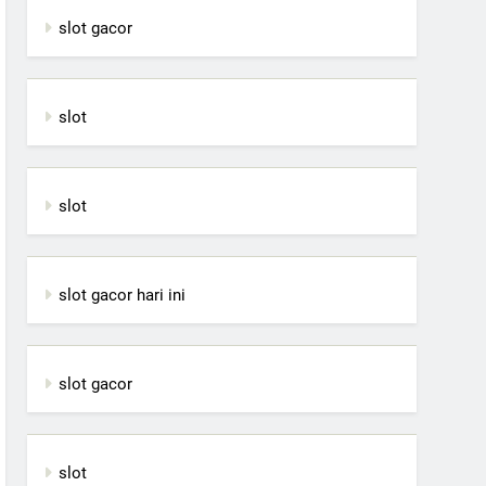
slot gacor
slot
slot
slot gacor hari ini
slot gacor
slot