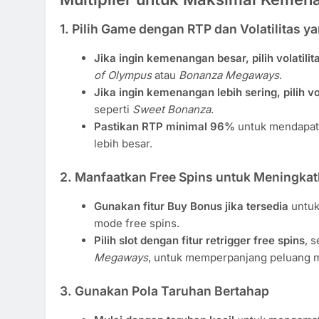
1. Pilih Game dengan RTP dan Volatilitas y
Jika ingin kemenangan besar, pilih volatilita
of Olympus
atau
Bonanza Megaways
.
Jika ingin kemenangan lebih sering, pilih vo
seperti
Sweet Bonanza
.
Pastikan RTP minimal 96%
untuk mendapat
lebih besar.
2. Manfaatkan Free Spins untuk Meningka
Gunakan fitur Buy Bonus jika tersedia
untuk
mode free spins.
Pilih slot dengan fitur retrigger free spins
, 
Megaways
, untuk memperpanjang peluang 
3. Gunakan Pola Taruhan Bertahap