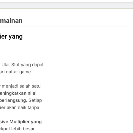
ermainan
ier yang
 Ular Slot yang dapat
ri daftar game
r
menjadi salah satu
eningkatkan nilai
berlangsung.
Setiap
ier akan naik tanpa
ive Multiplier yang
kpot lebih besar