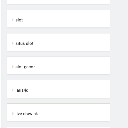
slot
situs slot
slot gacor
laris4d
live draw hk