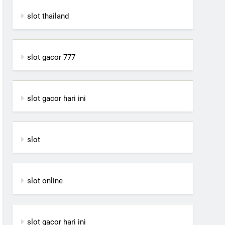
slot thailand
slot gacor 777
slot gacor hari ini
slot
slot online
slot gacor hari ini