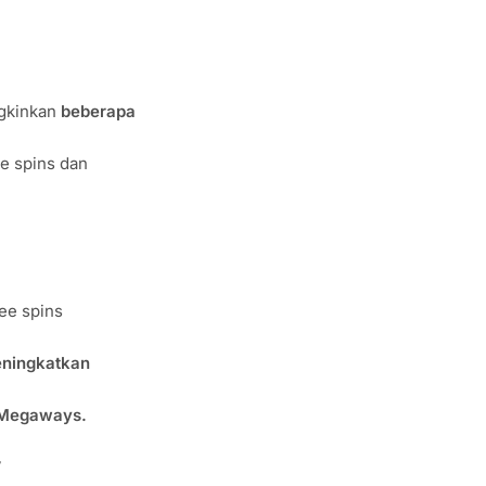
ngkinkan
beberapa
e spins dan
ee spins
eningkatkan
 Megaways.
y