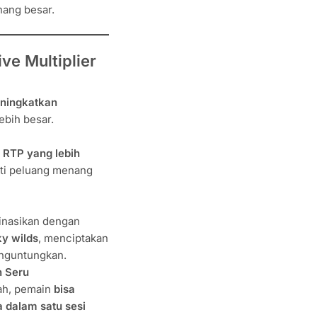
ang besar.
ve Multiplier
ningkatkan
ebih besar.
i
RTP yang lebih
rti peluang menang
binasikan dengan
ky wilds
, menciptakan
nguntungkan.
 Seru
ah, pemain
bisa
 dalam satu sesi