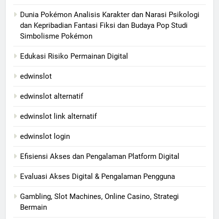
Dunia Pokémon Analisis Karakter dan Narasi Psikologi
dan Kepribadian Fantasi Fiksi dan Budaya Pop Studi
Simbolisme Pokémon
Edukasi Risiko Permainan Digital
edwinslot
edwinslot alternatif
edwinslot link alternatif
edwinslot login
Efisiensi Akses dan Pengalaman Platform Digital
Evaluasi Akses Digital & Pengalaman Pengguna
Gambling, Slot Machines, Online Casino, Strategi
Bermain