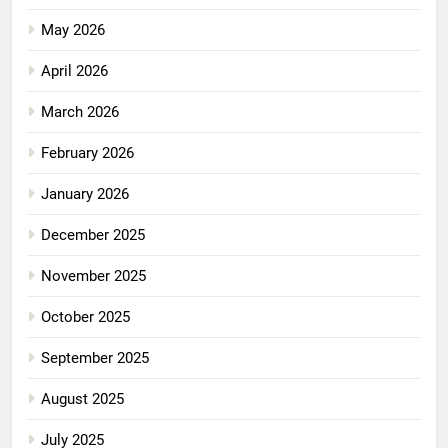
May 2026
April 2026
March 2026
February 2026
January 2026
December 2025
November 2025
October 2025
September 2025
August 2025
July 2025