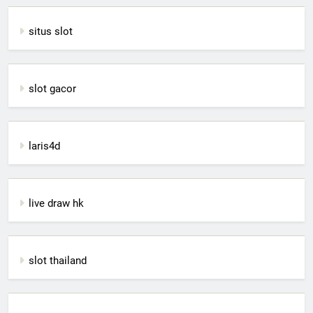
situs slot
slot gacor
laris4d
live draw hk
slot thailand