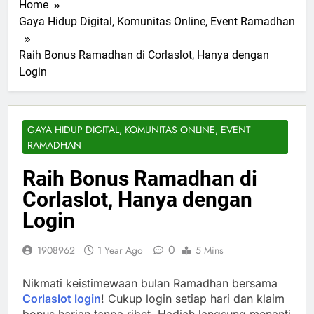
Home
Gaya Hidup Digital, Komunitas Online, Event Ramadhan
Raih Bonus Ramadhan di Corlaslot, Hanya dengan
Login
GAYA HIDUP DIGITAL, KOMUNITAS ONLINE, EVENT
RAMADHAN
Raih Bonus Ramadhan di
Corlaslot, Hanya dengan
Login
0
1908962
1 Year Ago
5 Mins
Nikmati keistimewaan bulan Ramadhan bersama
Corlaslot login
! Cukup login setiap hari dan klaim
bonus harian tanpa ribet. Hadiah langsung menanti