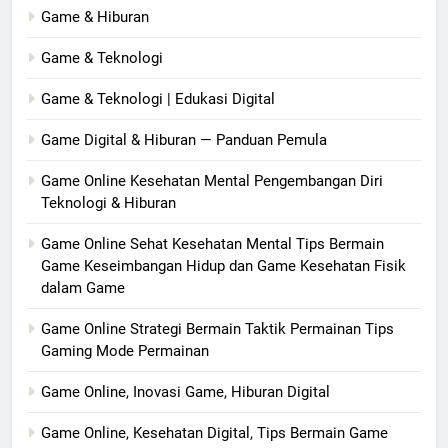
Game & Hiburan
Game & Teknologi
Game & Teknologi | Edukasi Digital
Game Digital & Hiburan — Panduan Pemula
Game Online Kesehatan Mental Pengembangan Diri
Teknologi & Hiburan
Game Online Sehat Kesehatan Mental Tips Bermain
Game Keseimbangan Hidup dan Game Kesehatan Fisik
dalam Game
Game Online Strategi Bermain Taktik Permainan Tips
Gaming Mode Permainan
Game Online, Inovasi Game, Hiburan Digital
Game Online, Kesehatan Digital, Tips Bermain Game