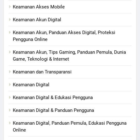
Keamanan Akses Mobile
Keamanan Akun Digital
Keamanan Akun, Panduan Akses Digital, Proteksi
Pengguna Online
Keamanan Akun, Tips Gaming, Panduan Pemula, Dunia
Game, Teknologi & Internet
Keamanan dan Transparansi
Keamanan Digital
Keamanan Digital & Edukasi Pengguna
Keamanan Digital & Panduan Pengguna
Keamanan Digital, Panduan Pemula, Edukasi Pengguna
Online