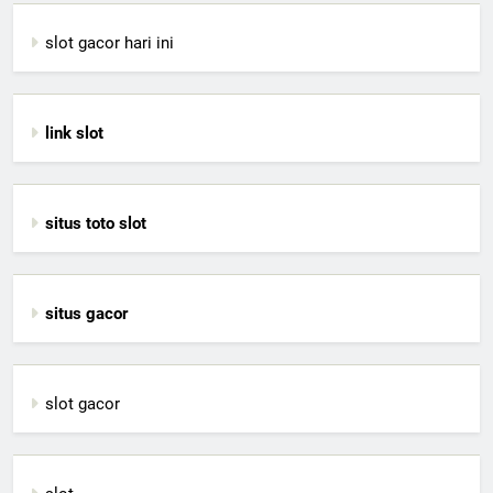
slot gacor hari ini
link slot
situs toto slot
situs gacor
slot gacor