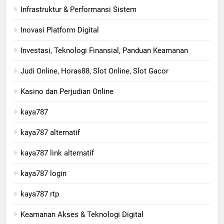
Infrastruktur & Performansi Sistem
Inovasi Platform Digital
Investasi, Teknologi Finansial, Panduan Keamanan
Judi Online, Horas88, Slot Online, Slot Gacor
Kasino dan Perjudian Online
kaya787
kaya787 alternatif
kaya787 link alternatif
kaya787 login
kaya787 rtp
Keamanan Akses & Teknologi Digital