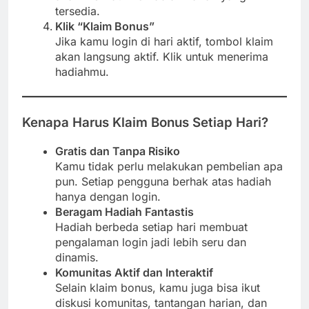
tersedia.
Klik “Klaim Bonus”
Jika kamu login di hari aktif, tombol klaim
akan langsung aktif. Klik untuk menerima
hadiahmu.
Kenapa Harus Klaim Bonus Setiap Hari?
Gratis dan Tanpa Risiko
Kamu tidak perlu melakukan pembelian apa
pun. Setiap pengguna berhak atas hadiah
hanya dengan login.
Beragam Hadiah Fantastis
Hadiah berbeda setiap hari membuat
pengalaman login jadi lebih seru dan
dinamis.
Komunitas Aktif dan Interaktif
Selain klaim bonus, kamu juga bisa ikut
diskusi komunitas, tantangan harian, dan