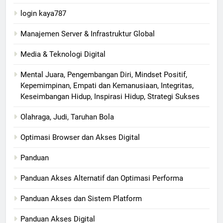
login kaya787
Manajemen Server & Infrastruktur Global
Media & Teknologi Digital
Mental Juara, Pengembangan Diri, Mindset Positif,
Kepemimpinan, Empati dan Kemanusiaan, Integritas,
Keseimbangan Hidup, Inspirasi Hidup, Strategi Sukses
Olahraga, Judi, Taruhan Bola
Optimasi Browser dan Akses Digital
Panduan
Panduan Akses Alternatif dan Optimasi Performa
Panduan Akses dan Sistem Platform
Panduan Akses Digital