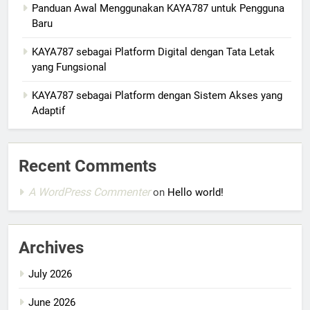
Panduan Awal Menggunakan KAYA787 untuk Pengguna
Baru
KAYA787 sebagai Platform Digital dengan Tata Letak
yang Fungsional
KAYA787 sebagai Platform dengan Sistem Akses yang
Adaptif
Recent Comments
A WordPress Commenter
on
Hello world!
Archives
July 2026
June 2026