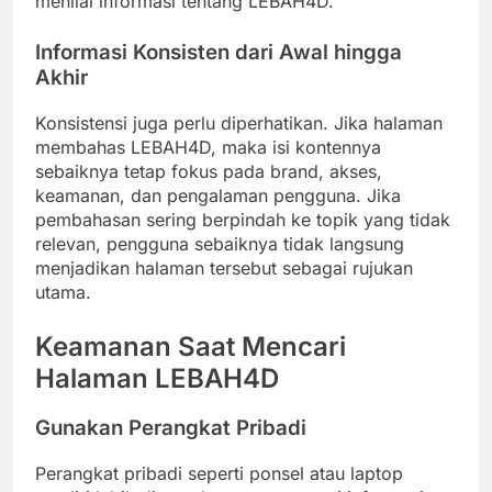
menilai informasi tentang LEBAH4D.
Informasi Konsisten dari Awal hingga
Akhir
Konsistensi juga perlu diperhatikan. Jika halaman
membahas LEBAH4D, maka isi kontennya
sebaiknya tetap fokus pada brand, akses,
keamanan, dan pengalaman pengguna. Jika
pembahasan sering berpindah ke topik yang tidak
relevan, pengguna sebaiknya tidak langsung
menjadikan halaman tersebut sebagai rujukan
utama.
Keamanan Saat Mencari
Halaman LEBAH4D
Gunakan Perangkat Pribadi
Perangkat pribadi seperti ponsel atau laptop