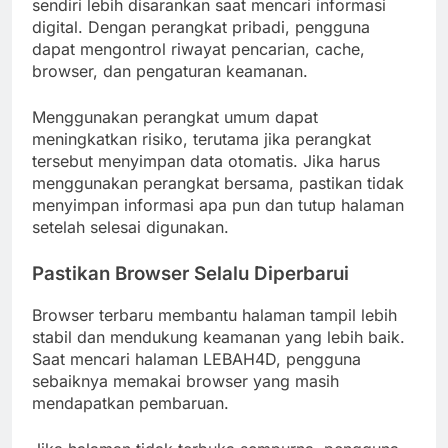
sendiri lebih disarankan saat mencari informasi
digital. Dengan perangkat pribadi, pengguna
dapat mengontrol riwayat pencarian, cache,
browser, dan pengaturan keamanan.
Menggunakan perangkat umum dapat
meningkatkan risiko, terutama jika perangkat
tersebut menyimpan data otomatis. Jika harus
menggunakan perangkat bersama, pastikan tidak
menyimpan informasi apa pun dan tutup halaman
setelah selesai digunakan.
Pastikan Browser Selalu Diperbarui
Browser terbaru membantu halaman tampil lebih
stabil dan mendukung keamanan yang lebih baik.
Saat mencari halaman LEBAH4D, pengguna
sebaiknya memakai browser yang masih
mendapatkan pembaruan.