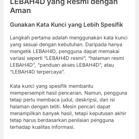
LEBAH4D yang Resmi dengan
Aman
Gunakan Kata Kunci yang Lebih Spesifik
Langkah pertama adalah menggunakan kata kunci
yang sesuai dengan kebutuhan. Daripada hanya
mengetik LEBAH4D, pengguna dapat memakai
variasi seperti “LEBAH4D resmi”, “halaman resmi
LEBAH4D”, “panduan akses LEBAH4D”, atau
“LEBAH4D terpercaya”.
Kata kunci yang spesifik membantu
mempersempit hasil pencarian. Namun, pengguna
tetap perlu membaca judul, deskripsi, dan isi
halaman dengan teliti. Mesin pencari dapat
menampilkan banyak hasil, tetapi keputusan akhir
tetap harus berdasarkan penilaian pengguna
terhadap kualitas informasi.