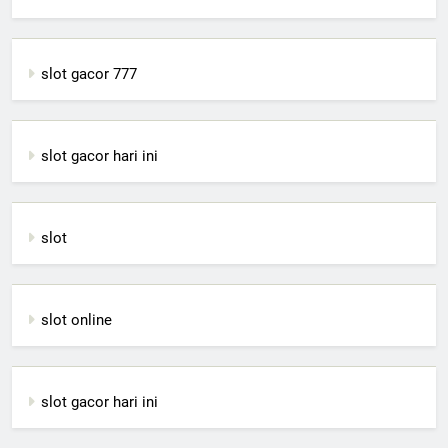
slot gacor 777
slot gacor hari ini
slot
slot online
slot gacor hari ini