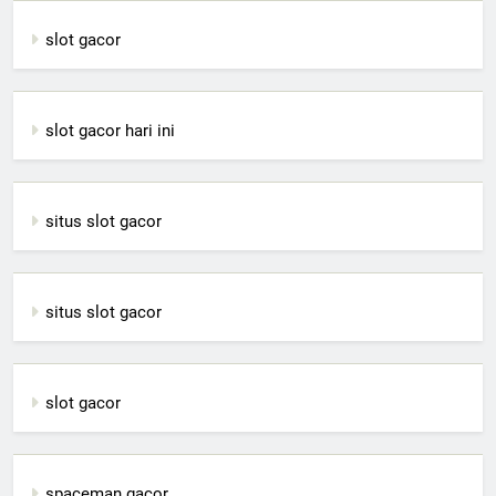
slot gacor
slot gacor hari ini
situs slot gacor
situs slot gacor
slot gacor
spaceman gacor