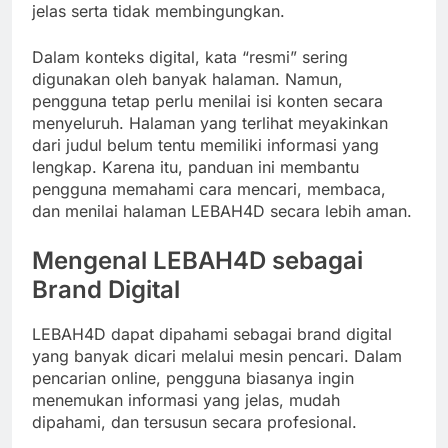
jelas serta tidak membingungkan.
Dalam konteks digital, kata “resmi” sering
digunakan oleh banyak halaman. Namun,
pengguna tetap perlu menilai isi konten secara
menyeluruh. Halaman yang terlihat meyakinkan
dari judul belum tentu memiliki informasi yang
lengkap. Karena itu, panduan ini membantu
pengguna memahami cara mencari, membaca,
dan menilai halaman LEBAH4D secara lebih aman.
Mengenal LEBAH4D sebagai
Brand Digital
LEBAH4D dapat dipahami sebagai brand digital
yang banyak dicari melalui mesin pencari. Dalam
pencarian online, pengguna biasanya ingin
menemukan informasi yang jelas, mudah
dipahami, dan tersusun secara profesional.