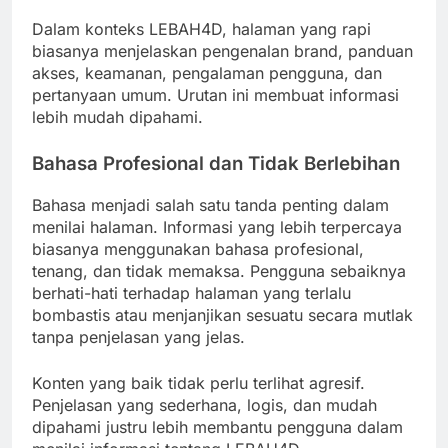
Dalam konteks LEBAH4D, halaman yang rapi
biasanya menjelaskan pengenalan brand, panduan
akses, keamanan, pengalaman pengguna, dan
pertanyaan umum. Urutan ini membuat informasi
lebih mudah dipahami.
Bahasa Profesional dan Tidak Berlebihan
Bahasa menjadi salah satu tanda penting dalam
menilai halaman. Informasi yang lebih terpercaya
biasanya menggunakan bahasa profesional,
tenang, dan tidak memaksa. Pengguna sebaiknya
berhati-hati terhadap halaman yang terlalu
bombastis atau menjanjikan sesuatu secara mutlak
tanpa penjelasan yang jelas.
Konten yang baik tidak perlu terlihat agresif.
Penjelasan yang sederhana, logis, dan mudah
dipahami justru lebih membantu pengguna dalam