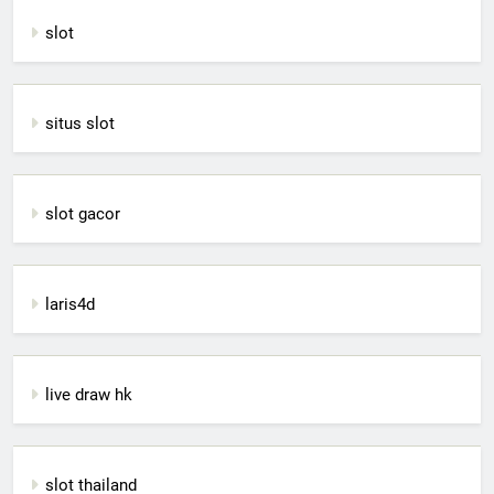
slot
situs slot
slot gacor
laris4d
live draw hk
slot thailand