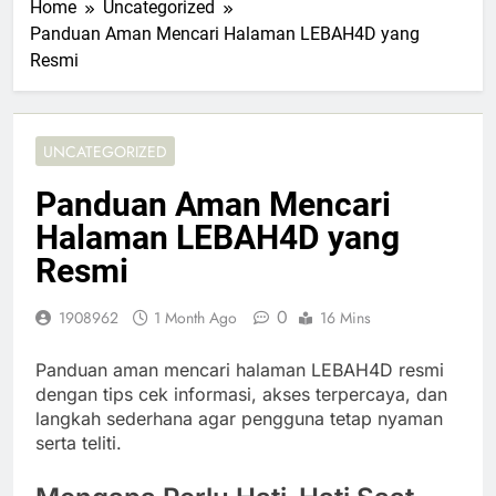
Home
Uncategorized
Panduan Aman Mencari Halaman LEBAH4D yang
Resmi
UNCATEGORIZED
Panduan Aman Mencari
Halaman LEBAH4D yang
Resmi
0
1908962
1 Month Ago
16 Mins
Panduan aman mencari halaman LEBAH4D resmi
dengan tips cek informasi, akses terpercaya, dan
langkah sederhana agar pengguna tetap nyaman
serta teliti.