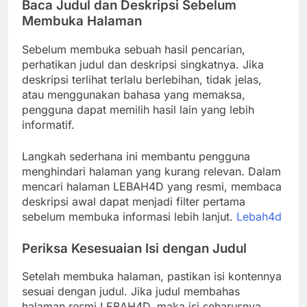
Baca Judul dan Deskripsi Sebelum
Membuka Halaman
Sebelum membuka sebuah hasil pencarian,
perhatikan judul dan deskripsi singkatnya. Jika
deskripsi terlihat terlalu berlebihan, tidak jelas,
atau menggunakan bahasa yang memaksa,
pengguna dapat memilih hasil lain yang lebih
informatif.
Langkah sederhana ini membantu pengguna
menghindari halaman yang kurang relevan. Dalam
mencari halaman LEBAH4D yang resmi, membaca
deskripsi awal dapat menjadi filter pertama
sebelum membuka informasi lebih lanjut.
Lebah4d
Periksa Kesesuaian Isi dengan Judul
Setelah membuka halaman, pastikan isi kontennya
sesuai dengan judul. Jika judul membahas
halaman resmi LEBAH4D, maka isi seharusnya