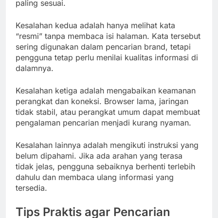
paling sesuai.
Kesalahan kedua adalah hanya melihat kata
“resmi” tanpa membaca isi halaman. Kata tersebut
sering digunakan dalam pencarian brand, tetapi
pengguna tetap perlu menilai kualitas informasi di
dalamnya.
Kesalahan ketiga adalah mengabaikan keamanan
perangkat dan koneksi. Browser lama, jaringan
tidak stabil, atau perangkat umum dapat membuat
pengalaman pencarian menjadi kurang nyaman.
Kesalahan lainnya adalah mengikuti instruksi yang
belum dipahami. Jika ada arahan yang terasa
tidak jelas, pengguna sebaiknya berhenti terlebih
dahulu dan membaca ulang informasi yang
tersedia.
Tips Praktis agar Pencarian