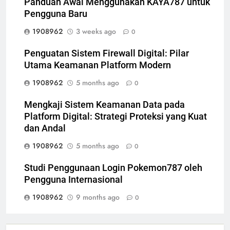
Panduan Awal Menggunakan KAYA787 untuk
Pengguna Baru
1908962
3 weeks ago
0
Penguatan Sistem Firewall Digital: Pilar
Utama Keamanan Platform Modern
1908962
5 months ago
0
Mengkaji Sistem Keamanan Data pada
Platform Digital: Strategi Proteksi yang Kuat
dan Andal
1908962
5 months ago
0
Studi Penggunaan Login Pokemon787 oleh
Pengguna Internasional
1908962
9 months ago
0