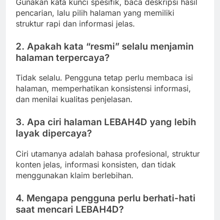
Gunakan kata kunci spesifik, baca deskripsi hasil
pencarian, lalu pilih halaman yang memiliki
struktur rapi dan informasi jelas.
2. Apakah kata “resmi” selalu menjamin
halaman terpercaya?
Tidak selalu. Pengguna tetap perlu membaca isi
halaman, memperhatikan konsistensi informasi,
dan menilai kualitas penjelasan.
3. Apa ciri halaman LEBAH4D yang lebih
layak dipercaya?
Ciri utamanya adalah bahasa profesional, struktur
konten jelas, informasi konsisten, dan tidak
menggunakan klaim berlebihan.
4. Mengapa pengguna perlu berhati-hati
saat mencari LEBAH4D?