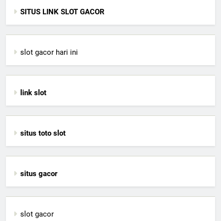
SITUS LINK SLOT GACOR
slot gacor hari ini
link slot
situs toto slot
situs gacor
slot gacor