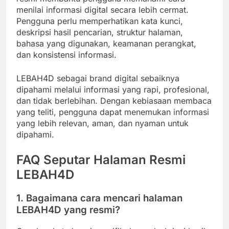
menilai informasi digital secara lebih cermat.
Pengguna perlu memperhatikan kata kunci,
deskripsi hasil pencarian, struktur halaman,
bahasa yang digunakan, keamanan perangkat,
dan konsistensi informasi.
LEBAH4D sebagai brand digital sebaiknya
dipahami melalui informasi yang rapi, profesional,
dan tidak berlebihan. Dengan kebiasaan membaca
yang teliti, pengguna dapat menemukan informasi
yang lebih relevan, aman, dan nyaman untuk
dipahami.
FAQ Seputar Halaman Resmi
LEBAH4D
1. Bagaimana cara mencari halaman
LEBAH4D yang resmi?