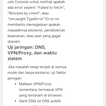
cek Console untuk melihat apakah
ada error seperti “Failed to fetch”,
“Blocked by client”, atau
“Uncaught TypeError”.Error ini
membantu menegaskan apakah
masalahnya ekstensi, pemblokiran
keamanan, atau aset yang gagal
diambil.
Uji jaringan: DNS,
VPN/Proxy, dan waktu
sistem
Jika masalah tetap terjadi di semua
mode dan tanpa ekstensi, uji faktor
jaringan:
Matikan VPN/Proxy
sementara, termasuk VPN
yang tertanam di browser.
Ganti DNS ke DNS publik