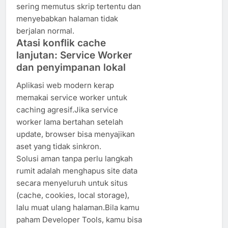
sering memutus skrip tertentu dan
menyebabkan halaman tidak
berjalan normal.
Atasi konflik cache
lanjutan: Service Worker
dan penyimpanan lokal
Aplikasi web modern kerap
memakai service worker untuk
caching agresif.Jika service
worker lama bertahan setelah
update, browser bisa menyajikan
aset yang tidak sinkron.
Solusi aman tanpa perlu langkah
rumit adalah menghapus site data
secara menyeluruh untuk situs
(cache, cookies, local storage),
lalu muat ulang halaman.Bila kamu
paham Developer Tools, kamu bisa