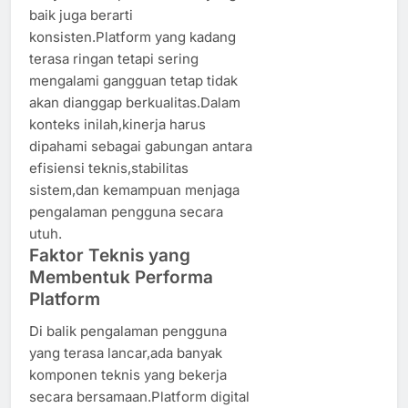
baik juga berarti
konsisten.Platform yang kadang
terasa ringan tetapi sering
mengalami gangguan tetap tidak
akan dianggap berkualitas.Dalam
konteks inilah,kinerja harus
dipahami sebagai gabungan antara
efisiensi teknis,stabilitas
sistem,dan kemampuan menjaga
pengalaman pengguna secara
utuh.
Faktor Teknis yang
Membentuk Performa
Platform
Di balik pengalaman pengguna
yang terasa lancar,ada banyak
komponen teknis yang bekerja
secara bersamaan.Platform digital