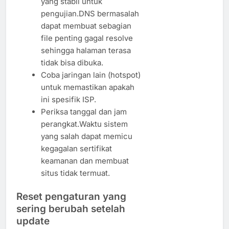
yang stabil untuk
pengujian.DNS bermasalah
dapat membuat sebagian
file penting gagal resolve
sehingga halaman terasa
tidak bisa dibuka.
Coba jaringan lain (hotspot)
untuk memastikan apakah
ini spesifik ISP.
Periksa tanggal dan jam
perangkat.Waktu sistem
yang salah dapat memicu
kegagalan sertifikat
keamanan dan membuat
situs tidak termuat.
Reset pengaturan yang
sering berubah setelah
update