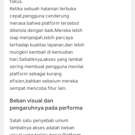
fokus.
Ketika sebuah halaman terbuka
cepat,pengguna cenderung
merasa bahwa platform tersebut
dikelola dengan baik.Mereka lebih
siap menjelajah,lebih percaya
terhadap kualitas layanan,dan lebih
mungkin kembali di kemudian
hari.Sebaliknya,akses yang lambat
sering membuat pengguna menilai
platform sebagai kurang
efisien,bahkan sebelum mereka
sempat mencoba fitur lain.
Beban visual dan
pengaruhnya pada performa
Salah satu penyebab umum
lambatnya akses adalah beban
visual yang terlalu besar.Platform