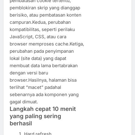
pembatasan cookie tertentu,
pemblokiran skrip yang dianggap
berisiko, atau pembatasan konten
campuran.Kedua, perubahan
kompatibilitas, seperti perilaku
JavaScript, CSS, atau cara
browser memproses cache.Ketiga,
perubahan pada penyimpanan
lokal (site data) yang dapat
membuat data lama bertabrakan
dengan versi baru
browser.Hasilnya, halaman bisa
terlihat “macet” padahal
sebenarnya ada komponen yang
gagal dimuat.
Langkah cepat 10 menit
yang paling sering
berhasil
Hard refresh