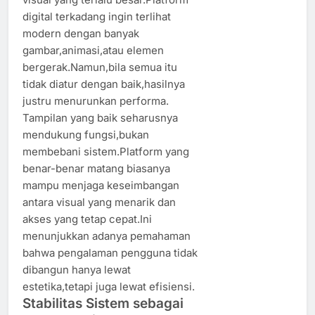
digital terkadang ingin terlihat
modern dengan banyak
gambar,animasi,atau elemen
bergerak.Namun,bila semua itu
tidak diatur dengan baik,hasilnya
justru menurunkan performa.
Tampilan yang baik seharusnya
mendukung fungsi,bukan
membebani sistem.Platform yang
benar-benar matang biasanya
mampu menjaga keseimbangan
antara visual yang menarik dan
akses yang tetap cepat.Ini
menunjukkan adanya pemahaman
bahwa pengalaman pengguna tidak
dibangun hanya lewat
estetika,tetapi juga lewat efisiensi.
Stabilitas Sistem sebagai