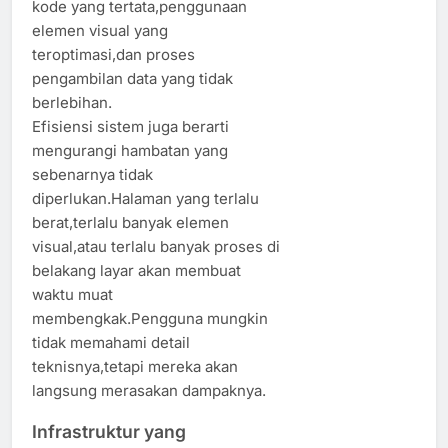
kode yang tertata,penggunaan
elemen visual yang
teroptimasi,dan proses
pengambilan data yang tidak
berlebihan.
Efisiensi sistem juga berarti
mengurangi hambatan yang
sebenarnya tidak
diperlukan.Halaman yang terlalu
berat,terlalu banyak elemen
visual,atau terlalu banyak proses di
belakang layar akan membuat
waktu muat
membengkak.Pengguna mungkin
tidak memahami detail
teknisnya,tetapi mereka akan
langsung merasakan dampaknya.
Infrastruktur yang