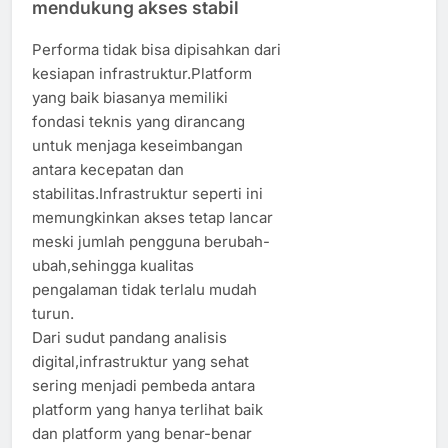
mendukung akses stabil
Performa tidak bisa dipisahkan dari
kesiapan infrastruktur.Platform
yang baik biasanya memiliki
fondasi teknis yang dirancang
untuk menjaga keseimbangan
antara kecepatan dan
stabilitas.Infrastruktur seperti ini
memungkinkan akses tetap lancar
meski jumlah pengguna berubah-
ubah,sehingga kualitas
pengalaman tidak terlalu mudah
turun.
Dari sudut pandang analisis
digital,infrastruktur yang sehat
sering menjadi pembeda antara
platform yang hanya terlihat baik
dan platform yang benar-benar