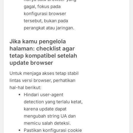
gagal, fokus pada
konfigurasi browser
tersebut, bukan pada
perangkat atau jaringan.
Jika kamu pengelola
halaman: checklist agar
tetap kompatibel setelah
update browser
Untuk menjaga akses tetap stabil
lintas versi browser, perhatikan
hal-hal berikut:
Hindari user-agent
detection yang terlalu ketat,
karena update dapat
mengubah string UA dan
memicu salah deteksi.
Pastikan konfigurasi cookie