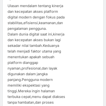
Ulasan mendalam tentang kinerja
dan kecepatan akses platform
digital modern dengan fokus pada
stabilitas,efisiensi,keamanan,dan
pengalaman pengguna.
Dalam dunia digital saat ini,kinerja
dan kecepatan akses bukan lagi
sekadar nilai tambah.Keduanya
telah menjadi faktor utama yang
menentukan apakah sebuah
platform dianggap
nyaman,profesional,dan layak
digunakan dalam jangka
panjang.Pengguna modern
memiliki ekspektasi yang
tinggi.Mereka ingin halaman
terbuka cepat,menu dapat diakses
tanpa hambatan,dan proses