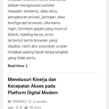
adalah mengisolasi sumber
masalah: ekstensi, data situs,
pengaturan privasi, jaringan, atau
konfigurasi browser.Jika kamu
ingin, kirimkan gejala yang muncul
(blank, loading terus, error
tertentu) serta browser yang
dipakai, nanti aku susunkan urutan
tindakan paling tepat tanpa langkah
yang tidak perlu.
Read More
Menelusuri Kinerja dan
Kecepatan Akses pada
Platform Digital Modern
1908962
4 months
ago
0
16 mins