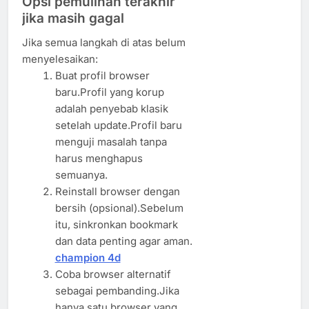
Opsi pemulihan terakhir
jika masih gagal
Jika semua langkah di atas belum
menyelesaikan:
Buat profil browser
baru.Profil yang korup
adalah penyebab klasik
setelah update.Profil baru
menguji masalah tanpa
harus menghapus
semuanya.
Reinstall browser dengan
bersih (opsional).Sebelum
itu, sinkronkan bookmark
dan data penting agar aman.
champion 4d
Coba browser alternatif
sebagai pembanding.Jika
hanya satu browser yang