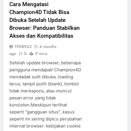
Cara Mengatasi
Champion4D Tidak Bisa
Dibuka Setelah Update
Browser: Panduan Stabilkan
Akses dan Kompatibilitas
1908962
6 months
ago
0
9 mins
Setelah update browser, beberapa
pengguna mendapati Champion4D
mendadak sulit dibuka, loading
terus, tampil putih (blank), tombol
tidak merespons, atau muncul
pesan error yang tidak
konsisten.Meskipun terlihat
seperti “gangguan situs”, kasus
seperti ini sering dipicu perubahan
internal browser: kebijakan cookie