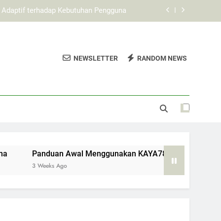
 Adaptif terhadap Kebutuhan Pengguna
unakan KAYA787 untuk Pengguna Baru
tal dengan Tata Letak yang Fungsional
NEWSLETTER
RANDOM NEWS
ital dengan Sistem yang Terorganisir
 Seni Dan Kreatif Dari Komunitas Lokal.
 Adaptif terhadap Kebutuhan Pengguna
unakan KAYA787 untuk Pengguna Baru
tal dengan Tata Letak yang Fungsional
duan Awal Menggunakan KAYA787 untuk Pengguna Baru
eks Ago