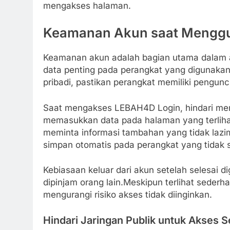
mengakses halaman.
Keamanan Akun saat Menggu
Keamanan akun adalah bagian utama dalam a
data penting pada perangkat yang digunaka
pribadi, pastikan perangkat memiliki pengunci 
Saat mengakses LEBAH4D Login, hindari mem
memasukkan data pada halaman yang terlihat
meminta informasi tambahan yang tidak lazim
simpan otomatis pada perangkat yang tidak
Kebiasaan keluar dari akun setelah selesai d
dipinjam orang lain.Meskipun terlihat seder
mengurangi risiko akses tidak diinginkan.
Hindari Jaringan Publik untuk Akses Se