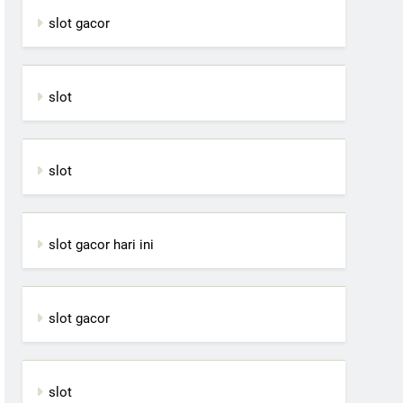
slot gacor
slot
slot
slot gacor hari ini
slot gacor
slot