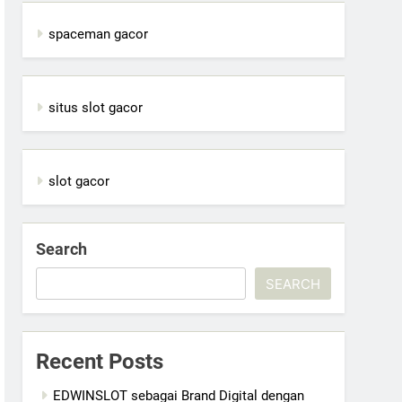
spaceman gacor
situs slot gacor
slot gacor
Search
SEARCH
Recent Posts
EDWINSLOT sebagai Brand Digital dengan