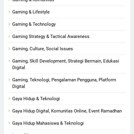
Gaming & Lifestyle
Gaming & Technology
Gaming Strategy & Tactical Awareness
Gaming, Culture, Social Issues
Gaming, Skill Development, Strategi Bermain, Edukasi
Digital
Gaming, Teknologi, Pengalaman Pengguna, Platform
Digital
Gaya Hidup & Teknologi
Gaya Hidup Digital, Komunitas Online, Event Ramadhan
Gaya Hidup Mahasiswa & Teknologi