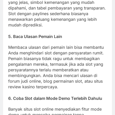
yang jelas, simbol kemenangan yang mudah
dipahami, dan tabel pembayaran yang transparan.
Slot dengan paylines sederhana biasanya
menawarkan peluang kemenangan yang lebih
mudah diprediksi.
5. Baca Ulasan Pemain Lain
Membaca ulasan dari pemain lain bisa membantu
Anda menghindari slot dengan persyaratan rumit.
Pemain biasanya tidak ragu untuk membagikan
pengalaman mereka, termasuk jika ada slot yang
persyaratannya terlalu memberatkan atau
membingungkan. Anda bisa mencari ulasan di
forum judi online, blog permainan slot, atau situs
review kasino terpercaya.
6. Coba Slot dalam Mode Demo Terlebih Dahulu
Banyak situs slot online menyediakan fitur mode
demo untuk mencoba permainan tanpa