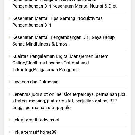
Pengembangan Diri Kesehatan Mental Nutrisi & Diet
Kesehatan Mental Tips Gaming Produktivitas
Pengembangan Diri
Kesehatan Mental, Pengembangan Diri, Gaya Hidup
Sehat, Mindfulness & Emosi
Kualitas Pengalaman Digital,Manajemen Sistem
Online,Stabilitas Layanan,Optimalisasi
Teknologi,Pengalaman Pengguna
Layanan dan Dukungan
Lebah4D, judi slot online, slot terpercaya, permainan judi,
strategi menang, platform slot, perjudian online, RTP
tinggi, permainan slot populer
link alternatif edwinslot
link alternatif horas88