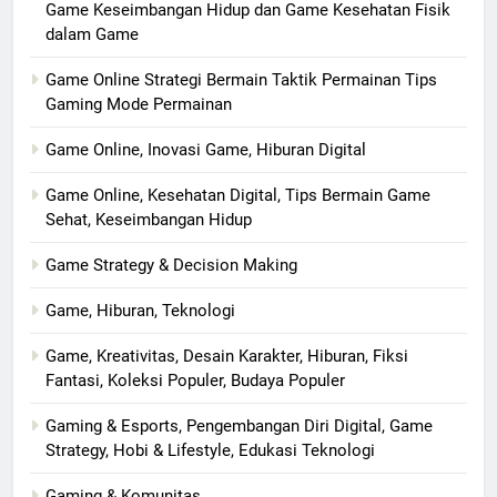
Game Keseimbangan Hidup dan Game Kesehatan Fisik
dalam Game
Game Online Strategi Bermain Taktik Permainan Tips
Gaming Mode Permainan
Game Online, Inovasi Game, Hiburan Digital
Game Online, Kesehatan Digital, Tips Bermain Game
Sehat, Keseimbangan Hidup
Game Strategy & Decision Making
Game, Hiburan, Teknologi
Game, Kreativitas, Desain Karakter, Hiburan, Fiksi
Fantasi, Koleksi Populer, Budaya Populer
Gaming & Esports, Pengembangan Diri Digital, Game
Strategy, Hobi & Lifestyle, Edukasi Teknologi
Gaming & Komunitas