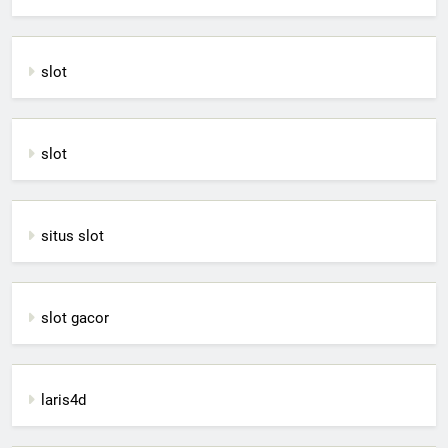
slot
slot
situs slot
slot gacor
laris4d