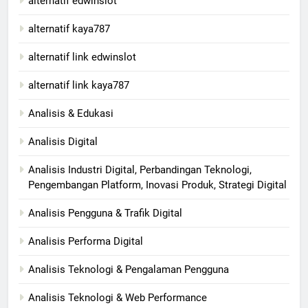
alternatif edwinslot
alternatif kaya787
alternatif link edwinslot
alternatif link kaya787
Analisis & Edukasi
Analisis Digital
Analisis Industri Digital, Perbandingan Teknologi,
Pengembangan Platform, Inovasi Produk, Strategi Digital
Analisis Pengguna & Trafik Digital
Analisis Performa Digital
Analisis Teknologi & Pengalaman Pengguna
Analisis Teknologi & Web Performance