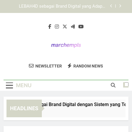
Skip
Panduan Awal Menggunakan KAYA787 untuk
to
Pengguna Baru
content
KAYA787 sebagai Platform Digital dengan Tata
Letak yang Fungsional
EDWINSLOT sebagai Brand Digital dengan Sistem
yang Terorganisir
LEBAH4D sebagai Brand Digital yang Adaptif
terhadap Kebutuhan Pengguna
Marché MPLS
Panduan Awal Menggunakan KAYA787 untuk
Dukung Produk Lokal Dengan
Pengguna Baru
NEWSLETTER
RANDOM NEWS
Berbelanja Di Marché MPLS. Temukan
KAYA787 sebagai Platform Digital dengan Tata
Letak yang Fungsional
Barang Seni Dan Kreatif Dari Komunitas
MENU
Lokal.
WINSLOT sebagai Brand Digital dengan Sistem yang Terorgani
HEADLINES
Weeks Ago