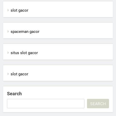
slot gacor
spaceman gacor
situs slot gacor
slot gacor
Search
SEARCH