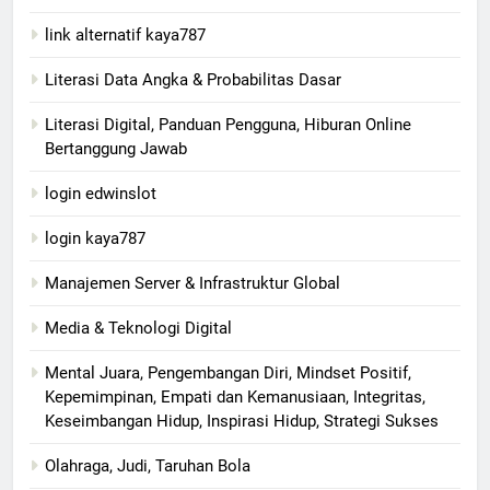
link alternatif kaya787
Literasi Data Angka & Probabilitas Dasar
Literasi Digital, Panduan Pengguna, Hiburan Online
Bertanggung Jawab
login edwinslot
login kaya787
Manajemen Server & Infrastruktur Global
Media & Teknologi Digital
Mental Juara, Pengembangan Diri, Mindset Positif,
Kepemimpinan, Empati dan Kemanusiaan, Integritas,
Keseimbangan Hidup, Inspirasi Hidup, Strategi Sukses
Olahraga, Judi, Taruhan Bola