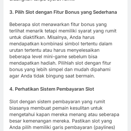
3. Pilih Slot dengan Fitur Bonus yang Sederhana
Beberapa slot menawarkan fitur bonus yang
terlihat menarik tetapi memiliki syarat yang rumit
untuk diaktifkan. Misalnya, Anda harus
mendapatkan kombinasi simbol tertentu dalam
urutan tertentu atau harus menyelesaikan
beberapa level mini-game sebelum bisa
mendapatkan hadiah. Pilihlah slot dengan fitur
bonus yang lebih simpel dan mudah dipahami
agar Anda tidak bingung saat bermain.
4. Perhatikan Sistem Pembayaran Slot
Slot dengan sistem pembayaran yang rumit
biasanya membuat pemain kesulitan untuk
mengetahui kapan mereka menang atau seberapa
besar kemenangan mereka. Pastikan slot yang
Anda pilih memiliki garis pembayaran (paylines)