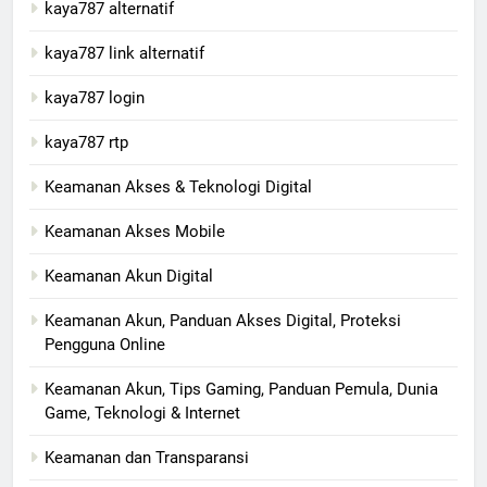
kaya787 alternatif
kaya787 link alternatif
kaya787 login
kaya787 rtp
Keamanan Akses & Teknologi Digital
Keamanan Akses Mobile
Keamanan Akun Digital
Keamanan Akun, Panduan Akses Digital, Proteksi
Pengguna Online
Keamanan Akun, Tips Gaming, Panduan Pemula, Dunia
Game, Teknologi & Internet
Keamanan dan Transparansi