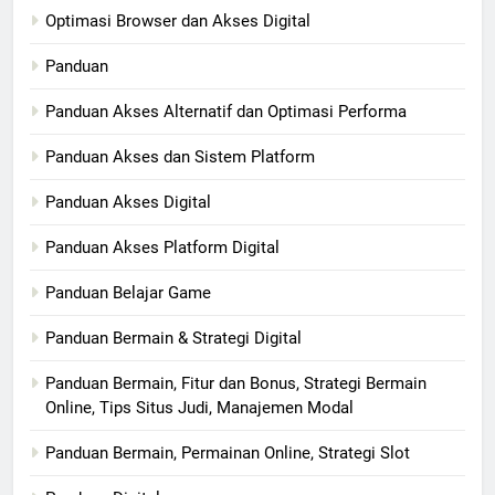
Optimasi Browser dan Akses Digital
Panduan
Panduan Akses Alternatif dan Optimasi Performa
Panduan Akses dan Sistem Platform
Panduan Akses Digital
Panduan Akses Platform Digital
Panduan Belajar Game
Panduan Bermain & Strategi Digital
Panduan Bermain, Fitur dan Bonus, Strategi Bermain
Online, Tips Situs Judi, Manajemen Modal
Panduan Bermain, Permainan Online, Strategi Slot