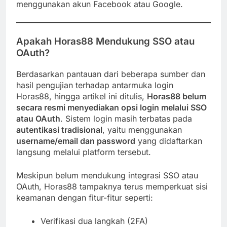
menggunakan akun Facebook atau Google.
Apakah Horas88 Mendukung SSO atau
OAuth?
Berdasarkan pantauan dari beberapa sumber dan
hasil pengujian terhadap antarmuka login
Horas88, hingga artikel ini ditulis,
Horas88 belum
secara resmi menyediakan opsi login melalui SSO
atau OAuth
. Sistem login masih terbatas pada
autentikasi tradisional
, yaitu menggunakan
username/email dan password
yang didaftarkan
langsung melalui platform tersebut.
Meskipun belum mendukung integrasi SSO atau
OAuth, Horas88 tampaknya terus memperkuat sisi
keamanan dengan fitur-fitur seperti:
Verifikasi dua langkah (2FA)