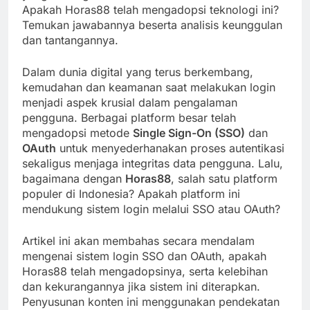
Apakah Horas88 telah mengadopsi teknologi ini?
Temukan jawabannya beserta analisis keunggulan
dan tantangannya.
Dalam dunia digital yang terus berkembang,
kemudahan dan keamanan saat melakukan login
menjadi aspek krusial dalam pengalaman
pengguna. Berbagai platform besar telah
mengadopsi metode
Single Sign-On (SSO)
dan
OAuth
untuk menyederhanakan proses autentikasi
sekaligus menjaga integritas data pengguna. Lalu,
bagaimana dengan
Horas88
, salah satu platform
populer di Indonesia? Apakah platform ini
mendukung sistem login melalui SSO atau OAuth?
Artikel ini akan membahas secara mendalam
mengenai sistem login SSO dan OAuth, apakah
Horas88 telah mengadopsinya, serta kelebihan
dan kekurangannya jika sistem ini diterapkan.
Penyusunan konten ini menggunakan pendekatan