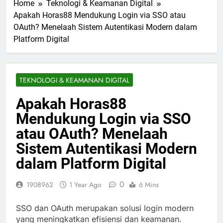
Home
Teknologi & Keamanan Digital
Apakah Horas88 Mendukung Login via SSO atau
OAuth? Menelaah Sistem Autentikasi Modern dalam
Platform Digital
TEKNOLOGI & KEAMANAN DIGITAL
Apakah Horas88
Mendukung Login via SSO
atau OAuth? Menelaah
Sistem Autentikasi Modern
dalam Platform Digital
0
1908962
1 Year Ago
6 Mins
SSO dan OAuth merupakan solusi login modern
yang meningkatkan efisiensi dan keamanan.