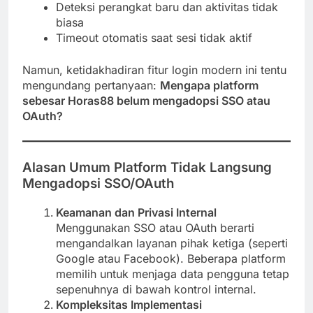
Deteksi perangkat baru dan aktivitas tidak
biasa
Timeout otomatis saat sesi tidak aktif
Namun, ketidakhadiran fitur login modern ini tentu
mengundang pertanyaan:
Mengapa platform
sebesar Horas88 belum mengadopsi SSO atau
OAuth?
Alasan Umum Platform Tidak Langsung
Mengadopsi SSO/OAuth
Keamanan dan Privasi Internal
Menggunakan SSO atau OAuth berarti
mengandalkan layanan pihak ketiga (seperti
Google atau Facebook). Beberapa platform
memilih untuk menjaga data pengguna tetap
sepenuhnya di bawah kontrol internal.
Kompleksitas Implementasi