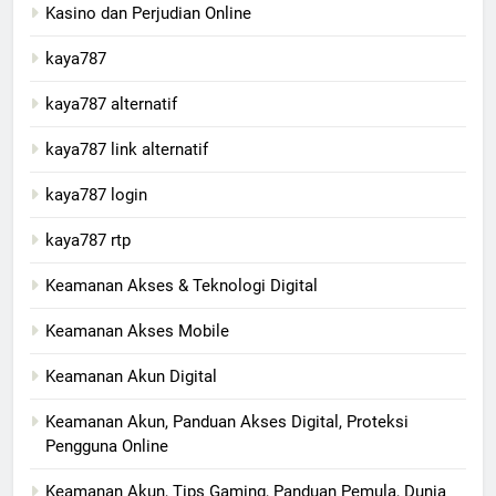
Kasino dan Perjudian Online
kaya787
kaya787 alternatif
kaya787 link alternatif
kaya787 login
kaya787 rtp
Keamanan Akses & Teknologi Digital
Keamanan Akses Mobile
Keamanan Akun Digital
Keamanan Akun, Panduan Akses Digital, Proteksi
Pengguna Online
Keamanan Akun, Tips Gaming, Panduan Pemula, Dunia