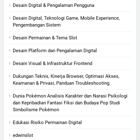
Desain Digital & Pengalaman Pengguna
Desain Digital, Teknologi Game, Mobile Experience,
Pengembangan Sistem
Desain Permainan & Tema Slot
Desain Platform dan Pengalaman Digital
Desain Visual & Infrastruktur Frontend
Dukungan Teknis, Kinerja Browser, Optimasi Akses,
Keamanan & Privasi, Panduan Troubleshooting
Dunia Pokémon Analisis Karakter dan Narasi Psikologi
dan Kepribadian Fantasi Fiksi dan Budaya Pop Studi
Simbolisme Pokémon
Edukasi Risiko Permainan Digital
edwinslot