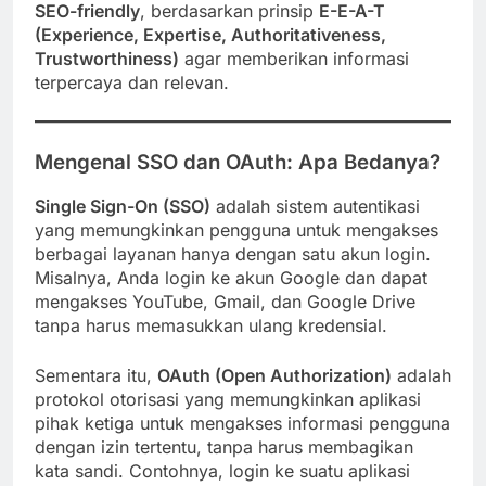
SEO-friendly
, berdasarkan prinsip
E-E-A-T
(Experience, Expertise, Authoritativeness,
Trustworthiness)
agar memberikan informasi
terpercaya dan relevan.
Mengenal SSO dan OAuth: Apa Bedanya?
Single Sign-On (SSO)
adalah sistem autentikasi
yang memungkinkan pengguna untuk mengakses
berbagai layanan hanya dengan satu akun login.
Misalnya, Anda login ke akun Google dan dapat
mengakses YouTube, Gmail, dan Google Drive
tanpa harus memasukkan ulang kredensial.
Sementara itu,
OAuth (Open Authorization)
adalah
protokol otorisasi yang memungkinkan aplikasi
pihak ketiga untuk mengakses informasi pengguna
dengan izin tertentu, tanpa harus membagikan
kata sandi. Contohnya, login ke suatu aplikasi