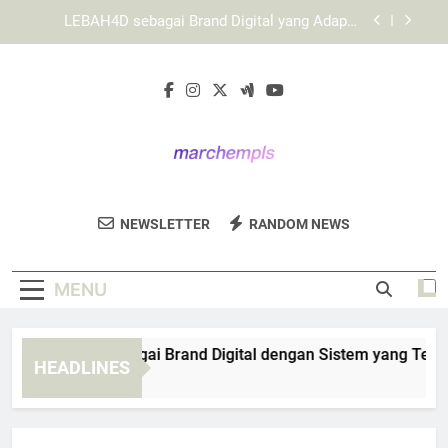
Skip
Panduan Awal Menggunakan KAYA787 untuk
to
Pengguna Baru
content
KAYA787 sebagai Platform Digital dengan Tata
Letak yang Fungsional
EDWINSLOT sebagai Brand Digital dengan Sistem
yang Terorganisir
LEBAH4D sebagai Brand Digital yang Adaptif
terhadap Kebutuhan Pengguna
Marché MPLS
Panduan Awal Menggunakan KAYA787 untuk
Dukung Produk Lokal Dengan
Pengguna Baru
NEWSLETTER
RANDOM NEWS
Berbelanja Di Marché MPLS. Temukan
KAYA787 sebagai Platform Digital dengan Tata
Letak yang Fungsional
Barang Seni Dan Kreatif Dari Komunitas
MENU
Lokal.
WINSLOT sebagai Brand Digital dengan Sistem yang Terorgani
HEADLINES
Weeks Ago