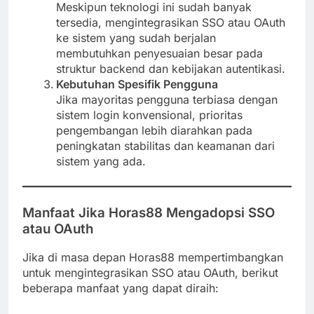
Meskipun teknologi ini sudah banyak
tersedia, mengintegrasikan SSO atau OAuth
ke sistem yang sudah berjalan
membutuhkan penyesuaian besar pada
struktur backend dan kebijakan autentikasi.
Kebutuhan Spesifik Pengguna
Jika mayoritas pengguna terbiasa dengan
sistem login konvensional, prioritas
pengembangan lebih diarahkan pada
peningkatan stabilitas dan keamanan dari
sistem yang ada.
Manfaat Jika Horas88 Mengadopsi SSO
atau OAuth
Jika di masa depan Horas88 mempertimbangkan
untuk mengintegrasikan SSO atau OAuth, berikut
beberapa manfaat yang dapat diraih: