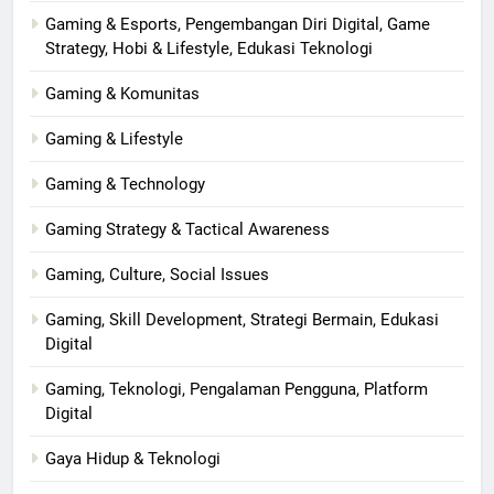
Gaming & Esports, Pengembangan Diri Digital, Game
Strategy, Hobi & Lifestyle, Edukasi Teknologi
Gaming & Komunitas
Gaming & Lifestyle
Gaming & Technology
Gaming Strategy & Tactical Awareness
Gaming, Culture, Social Issues
Gaming, Skill Development, Strategi Bermain, Edukasi
Digital
Gaming, Teknologi, Pengalaman Pengguna, Platform
Digital
Gaya Hidup & Teknologi