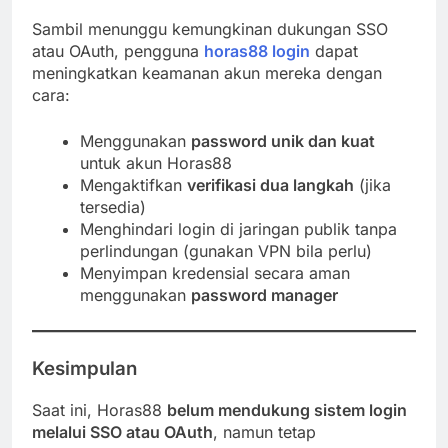
Sambil menunggu kemungkinan dukungan SSO
atau OAuth, pengguna
horas88 login
dapat
meningkatkan keamanan akun mereka dengan
cara:
Menggunakan
password unik dan kuat
untuk akun Horas88
Mengaktifkan
verifikasi dua langkah
(jika
tersedia)
Menghindari login di jaringan publik tanpa
perlindungan (gunakan VPN bila perlu)
Menyimpan kredensial secara aman
menggunakan
password manager
Kesimpulan
Saat ini, Horas88
belum mendukung sistem login
melalui SSO atau OAuth
, namun tetap