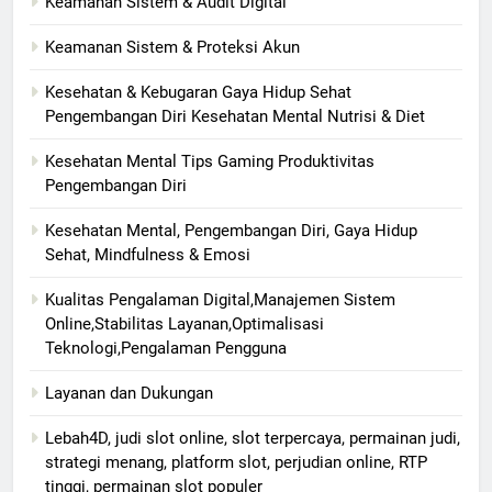
Keamanan Sistem & Audit Digital
Keamanan Sistem & Proteksi Akun
Kesehatan & Kebugaran Gaya Hidup Sehat
Pengembangan Diri Kesehatan Mental Nutrisi & Diet
Kesehatan Mental Tips Gaming Produktivitas
Pengembangan Diri
Kesehatan Mental, Pengembangan Diri, Gaya Hidup
Sehat, Mindfulness & Emosi
Kualitas Pengalaman Digital,Manajemen Sistem
Online,Stabilitas Layanan,Optimalisasi
Teknologi,Pengalaman Pengguna
Layanan dan Dukungan
Lebah4D, judi slot online, slot terpercaya, permainan judi,
strategi menang, platform slot, perjudian online, RTP
tinggi, permainan slot populer