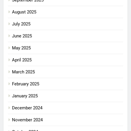
September 2025
August 2025
July 2025
June 2025
May 2025
April 2025
March 2025
February 2025
January 2025
December 2024
November 2024