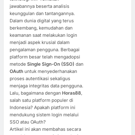
jawabannya beserta analisis
keunggulan dan tantangannya.
Dalam dunia digital yang terus
berkembang, kemudahan dan
keamanan saat melakukan login
menjadi aspek krusial dalam
pengalaman pengguna. Berbagai
platform besar telah mengadopsi
metode
Single Sign-On (SSO)
dan
OAuth
untuk menyederhanakan
proses autentikasi sekaligus
menjaga integritas data pengguna.
Lalu, bagaimana dengan
Horas88
,
salah satu platform populer di
Indonesia? Apakah platform ini
mendukung sistem login melalui
SSO atau OAuth?
Artikel ini akan membahas secara