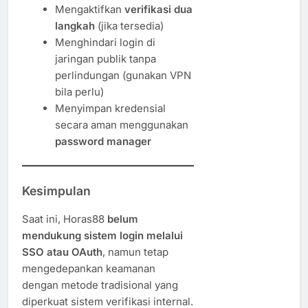
Mengaktifkan
verifikasi dua
langkah
(jika tersedia)
Menghindari login di
jaringan publik tanpa
perlindungan (gunakan VPN
bila perlu)
Menyimpan kredensial
secara aman menggunakan
password manager
Kesimpulan
Saat ini, Horas88
belum
mendukung sistem login melalui
SSO atau OAuth
, namun tetap
mengedepankan keamanan
dengan metode tradisional yang
diperkuat sistem verifikasi internal.