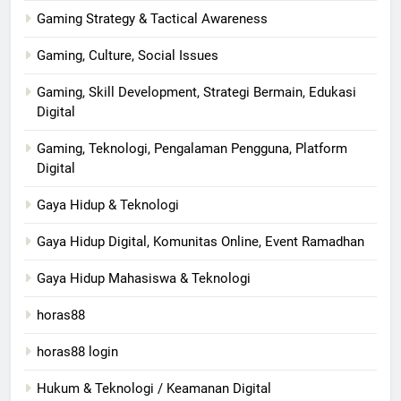
Gaming Strategy & Tactical Awareness
Gaming, Culture, Social Issues
Gaming, Skill Development, Strategi Bermain, Edukasi
Digital
Gaming, Teknologi, Pengalaman Pengguna, Platform
Digital
Gaya Hidup & Teknologi
Gaya Hidup Digital, Komunitas Online, Event Ramadhan
Gaya Hidup Mahasiswa & Teknologi
horas88
horas88 login
Hukum & Teknologi / Keamanan Digital