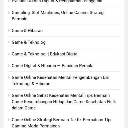
Evaluasi Akses Digital & Pengalaman Pengguna
Gambling, Slot Machines, Online Casino, Strategi
Bermain
Game & Hiburan
Game & Teknologi
Game & Teknologi | Edukasi Digital
Game Digital & Hiburan — Panduan Pemula
Game Online Kesehatan Mental Pengembangan Diri
Teknologi & Hiburan
Game Online Sehat Kesehatan Mental Tips Bermain
Game Keseimbangan Hidup dan Game Kesehatan Fisik
dalam Game
Game Online Strategi Bermain Taktik Permainan Tips
Gaming Mode Permainan