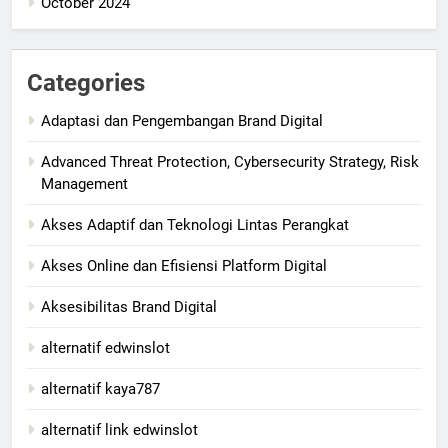
October 2024
Categories
Adaptasi dan Pengembangan Brand Digital
Advanced Threat Protection, Cybersecurity Strategy, Risk
Management
Akses Adaptif dan Teknologi Lintas Perangkat
Akses Online dan Efisiensi Platform Digital
Aksesibilitas Brand Digital
alternatif edwinslot
alternatif kaya787
alternatif link edwinslot