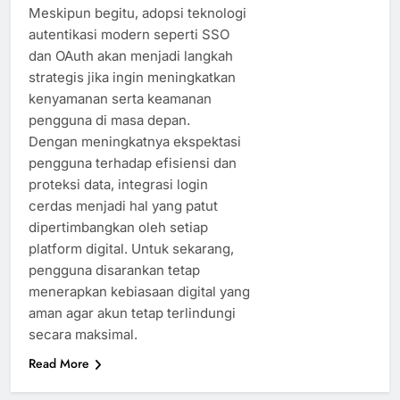
Meskipun begitu, adopsi teknologi
autentikasi modern seperti SSO
dan OAuth akan menjadi langkah
strategis jika ingin meningkatkan
kenyamanan serta keamanan
pengguna di masa depan.
Dengan meningkatnya ekspektasi
pengguna terhadap efisiensi dan
proteksi data, integrasi login
cerdas menjadi hal yang patut
dipertimbangkan oleh setiap
platform digital. Untuk sekarang,
pengguna disarankan tetap
menerapkan kebiasaan digital yang
aman agar akun tetap terlindungi
secara maksimal.
Read More