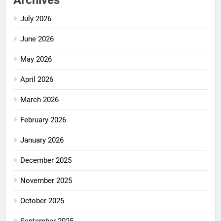
Archives
July 2026
June 2026
May 2026
April 2026
March 2026
February 2026
January 2026
December 2025
November 2025
October 2025