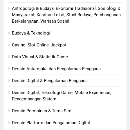
Antropologi & Budaya, Ekonomi Tradisional, Sosiologi &
Masyarakat, Kearifan Lokal, Studi Budaya, Pembangunan
Berkelanjutan, Warisan Sosial
Budaya & Teknologi
Casino, Slot Online, Jackpot
Data Visual & Statistik Game
Desain Antarmuka dan Pengalaman Pengguna
Desain Digital & Pengalaman Pengguna
Desain Digital, Teknologi Game, Mobile Experience,
Pengembangan Sistem
Desain Permainan & Tema Slot
Desain Platform dan Pengalaman Digital