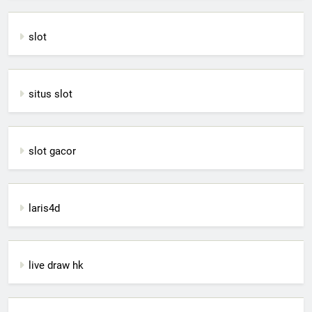
slot
situs slot
slot gacor
laris4d
live draw hk