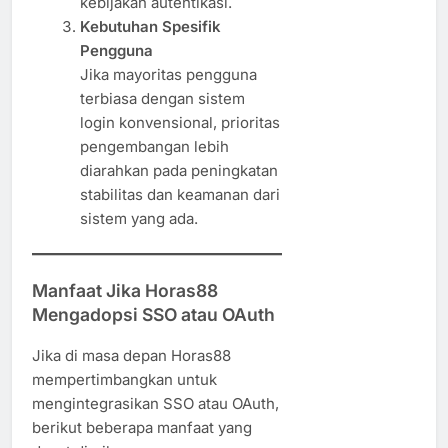
kebijakan autentikasi.
Kebutuhan Spesifik
Pengguna
Jika mayoritas pengguna
terbiasa dengan sistem
login konvensional, prioritas
pengembangan lebih
diarahkan pada peningkatan
stabilitas dan keamanan dari
sistem yang ada.
Manfaat Jika Horas88
Mengadopsi SSO atau OAuth
Jika di masa depan Horas88
mempertimbangkan untuk
mengintegrasikan SSO atau OAuth,
berikut beberapa manfaat yang