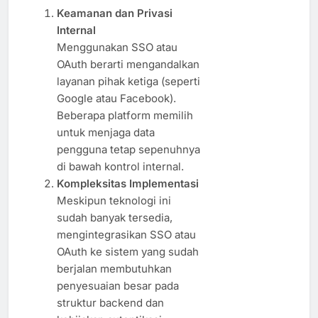
Keamanan dan Privasi
Internal
Menggunakan SSO atau
OAuth berarti mengandalkan
layanan pihak ketiga (seperti
Google atau Facebook).
Beberapa platform memilih
untuk menjaga data
pengguna tetap sepenuhnya
di bawah kontrol internal.
Kompleksitas Implementasi
Meskipun teknologi ini
sudah banyak tersedia,
mengintegrasikan SSO atau
OAuth ke sistem yang sudah
berjalan membutuhkan
penyesuaian besar pada
struktur backend dan