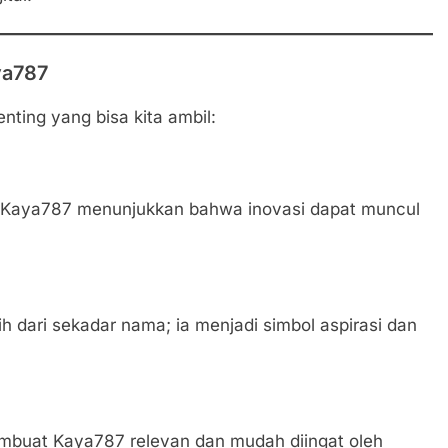
aya787
enting yang bisa kita ambil:
i Kaya787 menunjukkan bahwa inovasi dapat muncul
h dari sekadar nama; ia menjadi simbol aspirasi dan
buat Kaya787 relevan dan mudah diingat oleh