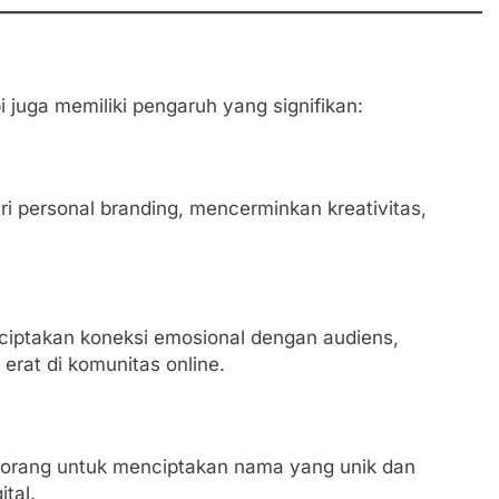
i juga memiliki pengaruh yang signifikan:
ri personal branding, mencerminkan kreativitas,
iptakan koneksi emosional dengan audiens,
at di komunitas online.
k orang untuk menciptakan nama yang unik dan
tal.