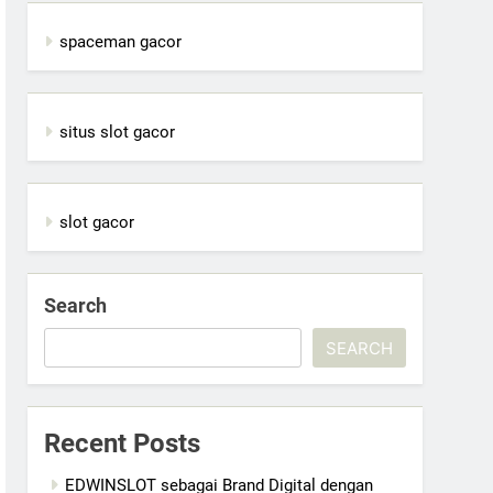
spaceman gacor
situs slot gacor
slot gacor
Search
SEARCH
Recent Posts
EDWINSLOT sebagai Brand Digital dengan