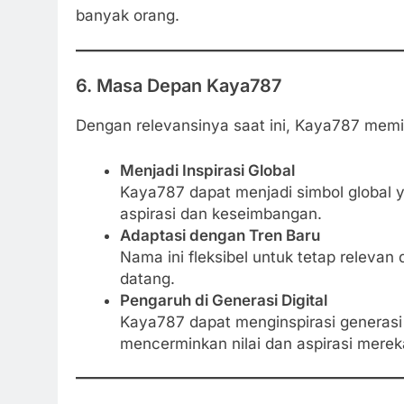
banyak orang.
6. Masa Depan Kaya787
Dengan relevansinya saat ini, Kaya787 memil
Menjadi Inspirasi Global
Kaya787 dapat menjadi simbol global ya
aspirasi dan keseimbangan.
Adaptasi dengan Tren Baru
Nama ini fleksibel untuk tetap relevan 
datang.
Pengaruh di Generasi Digital
Kaya787 dapat menginspirasi generasi
mencerminkan nilai dan aspirasi merek