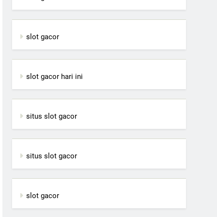
slot gacor
slot gacor hari ini
situs slot gacor
situs slot gacor
slot gacor