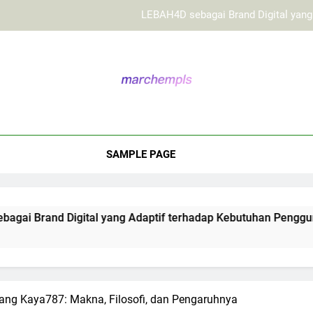
LEBAH4D sebagai Brand Digital yang
Panduan Awal Mengg
KAYA787 sebagai Platform Digi
EDWINSLOT sebagai Brand Dig
rché MPLS
oduk Lokal Dengan Berbelanja Di Marché MPLS. Temukan Barang
LEBAH4D sebagai Brand Digital yang
SAMPLE PAGE
Panduan Awal Mengg
KAYA787 sebagai Platform Digi
Digital yang Adaptif terhadap Kebutuhan Pengguna
Pan
2 We
ang Kaya787: Makna, Filosofi, dan Pengaruhnya