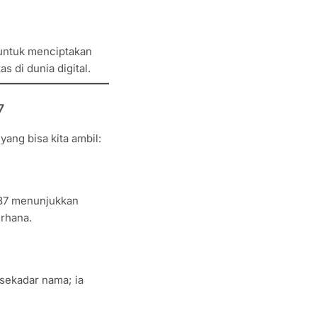
 untuk menciptakan
 di dunia digital.
7
yang bisa kita ambil:
787 menunjukkan
rhana.
 sekadar nama; ia