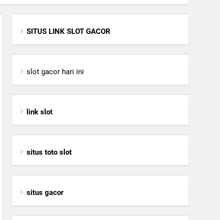
SITUS LINK SLOT GACOR
slot gacor hari ini
link slot
situs toto slot
situs gacor