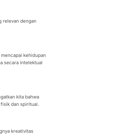
ng relevan dengan
k mencapai kehidupan
ga secara intelektual
gatkan kita bahwa
isik dan spiritual.
nya kreativitas