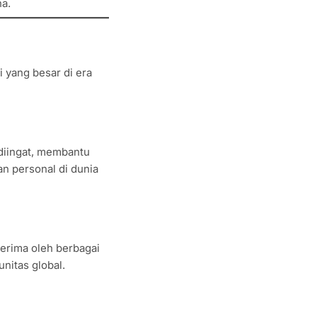
a.
i yang besar di era
diingat, membantu
n personal di dunia
terima oleh berbagai
nitas global.