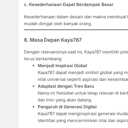
c. Kesederhanaan Dapat Berdampak Besar
Kesederhanaan dalam desain dan makna membuat 
mudah diingat oleh banyak orang.
6. Masa Depan Kaya787
Dengan relevansinya saat ini, Kaya787 memiliki pot
terus berkembang:
Menjadi Inspirasi Global
Kaya787 dapat menjadi simbol global yang m
nilai universal seperti aspirasi dan keseimb
Adaptasi dengan Tren Baru
Nama ini fleksibel untuk tetap relevan di ber
dan tren yang akan datang.
Pengaruh di Generasi Digital
Kaya787 dapat menginspirasi generasi muda
identitas yang mencerminkan nilai dan aspir