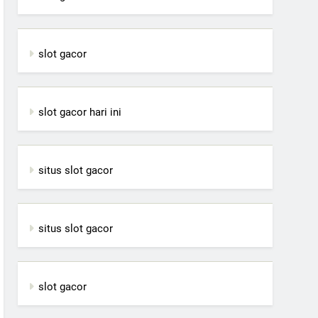
slot gacor
slot gacor hari ini
situs slot gacor
situs slot gacor
slot gacor