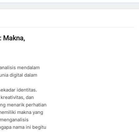
: Makna,
analisis mendalam
unia digital dalam
ekadar identitas.
reativitas, dan
yang menarik perhatian
 memiliki makna yang
 menganalisis
gapa nama ini begitu