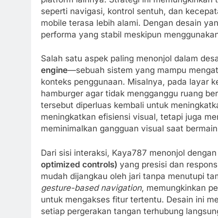
seperti navigasi, kontrol sentuh, dan kecep
mobile terasa lebih alami. Dengan desain ya
performa yang stabil meskipun menggunakan
Salah satu aspek paling menonjol dalam de
engine
—sebuah sistem yang mampu mengatur
konteks penggunaan. Misalnya, pada layar ke
hamburger agar tidak mengganggu ruang berm
tersebut diperluas kembali untuk meningkatkan
meningkatkan efisiensi visual, tetapi jug
meminimalkan gangguan visual saat bermain
Dari sisi interaksi, Kaya787 menonjol denga
optimized controls)
yang presisi dan responsi
mudah dijangkau oleh jari tanpa menutupi ta
gesture-based navigation
, memungkinkan pe
untuk mengakses fitur tertentu. Desain ini m
setiap pergerakan tangan terhubung langsung 