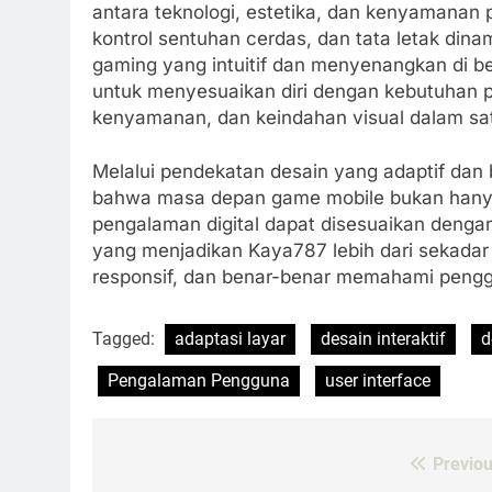
antara teknologi, estetika, dan kenyamanan 
kontrol sentuhan cerdas, dan tata letak dina
gaming yang intuitif dan menyenangkan di be
untuk menyesuaikan diri dengan kebutuhan
kenyamanan, dan keindahan visual dalam sa
Melalui pendekatan desain yang adaptif da
bahwa masa depan game mobile bukan hanya 
pengalaman digital dapat disesuaikan dengan
yang menjadikan Kaya787 lebih dari sekadar 
responsif, dan benar-benar memahami peng
Tagged:
adaptasi layar
desain interaktif
d
Pengalaman Pengguna
user interface
Previou
Post