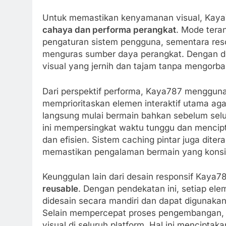
Untuk memastikan kenyamanan visual, Kay
cahaya dan performa perangkat
. Mode tera
pengaturan sistem pengguna, sementara resolu
menguras sumber daya perangkat. Dengan d
visual yang jernih dan tajam tanpa mengorban
Dari perspektif performa, Kaya787 menggun
memprioritaskan elemen interaktif utama agar 
langsung mulai bermain bahkan sebelum selur
ini mempersingkat waktu tunggu dan mencip
dan efisien. Sistem caching pintar juga dit
memastikan pengalaman bermain yang konsist
Keunggulan lain dari desain responsif Kaya7
reusable
. Dengan pendekatan ini, setiap el
didesain secara mandiri dan dapat digunaka
Selain mempercepat proses pengembangan, 
visual di seluruh platform. Hal ini mencipt