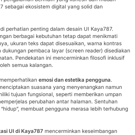
7 sebagai ekosistem digital yang solid dan
di perhatian penting dalam desain UI Kaya787.
ngan berbagai kebutuhan tetap dapat menikmati
a, ukuran teks dapat disesuaikan, warna kontras
 dan dukungan pembaca layar (screen reader) disediakan
tan. Pendekatan ini mencerminkan filosofi inklusif
 oleh semua kalangan.
a memperhatikan
emosi dan estetika pengguna
.
ar menciptakan suasana yang menyenangkan namun
iliki tujuan fungsional, seperti memberikan umpan
u memperjelas perubahan antar halaman. Sentuhan
h “hidup”, membuat pengguna merasa lebih terhubung
asi UI di Kaya787
mencerminkan keseimbangan