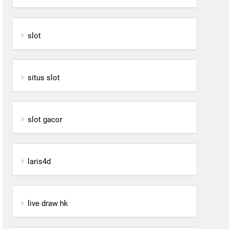
slot
situs slot
slot gacor
laris4d
live draw hk