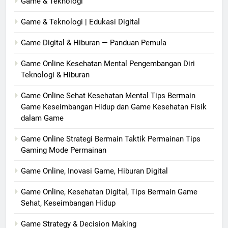
Game & Teknologi
Game & Teknologi | Edukasi Digital
Game Digital & Hiburan — Panduan Pemula
Game Online Kesehatan Mental Pengembangan Diri
Teknologi & Hiburan
Game Online Sehat Kesehatan Mental Tips Bermain
Game Keseimbangan Hidup dan Game Kesehatan Fisik
dalam Game
Game Online Strategi Bermain Taktik Permainan Tips
Gaming Mode Permainan
Game Online, Inovasi Game, Hiburan Digital
Game Online, Kesehatan Digital, Tips Bermain Game
Sehat, Keseimbangan Hidup
Game Strategy & Decision Making