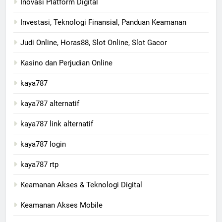
Inovasi Platform Digital
Investasi, Teknologi Finansial, Panduan Keamanan
Judi Online, Horas88, Slot Online, Slot Gacor
Kasino dan Perjudian Online
kaya787
kaya787 alternatif
kaya787 link alternatif
kaya787 login
kaya787 rtp
Keamanan Akses & Teknologi Digital
Keamanan Akses Mobile