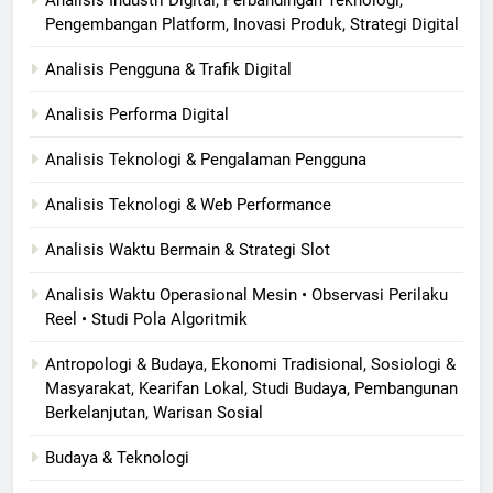
Analisis Industri Digital, Perbandingan Teknologi,
Pengembangan Platform, Inovasi Produk, Strategi Digital
Analisis Pengguna & Trafik Digital
Analisis Performa Digital
Analisis Teknologi & Pengalaman Pengguna
Analisis Teknologi & Web Performance
Analisis Waktu Bermain & Strategi Slot
Analisis Waktu Operasional Mesin • Observasi Perilaku
Reel • Studi Pola Algoritmik
Antropologi & Budaya, Ekonomi Tradisional, Sosiologi &
Masyarakat, Kearifan Lokal, Studi Budaya, Pembangunan
Berkelanjutan, Warisan Sosial
Budaya & Teknologi