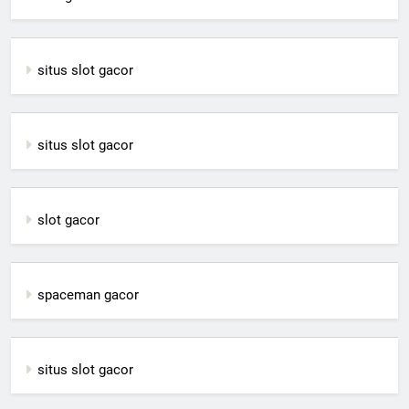
situs slot gacor
situs slot gacor
slot gacor
spaceman gacor
situs slot gacor