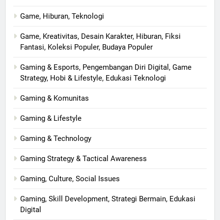
Game, Hiburan, Teknologi
Game, Kreativitas, Desain Karakter, Hiburan, Fiksi
Fantasi, Koleksi Populer, Budaya Populer
Gaming & Esports, Pengembangan Diri Digital, Game
Strategy, Hobi & Lifestyle, Edukasi Teknologi
Gaming & Komunitas
Gaming & Lifestyle
Gaming & Technology
Gaming Strategy & Tactical Awareness
Gaming, Culture, Social Issues
Gaming, Skill Development, Strategi Bermain, Edukasi
Digital