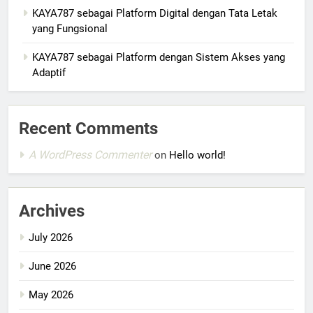
KAYA787 sebagai Platform Digital dengan Tata Letak
yang Fungsional
KAYA787 sebagai Platform dengan Sistem Akses yang
Adaptif
Recent Comments
A WordPress Commenter
on
Hello world!
Archives
July 2026
June 2026
May 2026