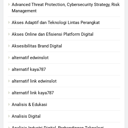
Advanced Threat Protection, Cybersecurity Strategy, Risk
Management
Akses Adaptif dan Teknologi Lintas Perangkat
Akses Online dan Efisiensi Platform Digital
Aksesibilitas Brand Digital
alternatif edwinslot
alternatif kaya787
alternatif link edwinslot
alternatif link kaya787
Analisis & Edukasi
Analisis Digital