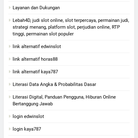
Layanan dan Dukungan
Lebah4D, judi slot online, slot terpercaya, permainan judi,
strategi menang, platform slot, perjudian online, RTP
tinggi, permainan slot populer
link alternatif edwinslot
link alternatif horas88
link alternatif kaya787
Literasi Data Angka & Probabilitas Dasar
Literasi Digital, Panduan Pengguna, Hiburan Online
Bertanggung Jawab
login edwinslot
login kaya787