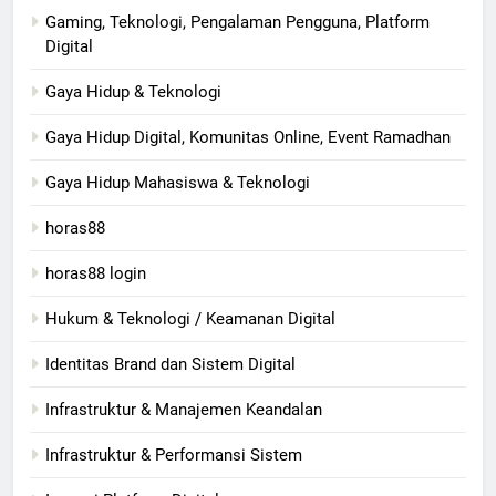
Gaming, Teknologi, Pengalaman Pengguna, Platform
Digital
Gaya Hidup & Teknologi
Gaya Hidup Digital, Komunitas Online, Event Ramadhan
Gaya Hidup Mahasiswa & Teknologi
horas88
horas88 login
Hukum & Teknologi / Keamanan Digital
Identitas Brand dan Sistem Digital
Infrastruktur & Manajemen Keandalan
Infrastruktur & Performansi Sistem