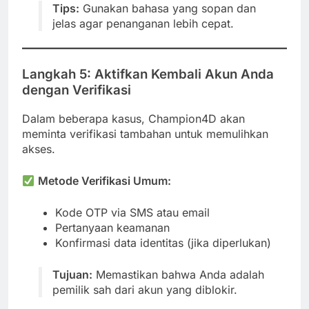
Tips:
Gunakan bahasa yang sopan dan
jelas agar penanganan lebih cepat.
Langkah 5: Aktifkan Kembali Akun Anda
dengan Verifikasi
Dalam beberapa kasus, Champion4D akan
meminta verifikasi tambahan untuk memulihkan
akses.
Metode Verifikasi Umum:
Kode OTP via SMS atau email
Pertanyaan keamanan
Konfirmasi data identitas (jika diperlukan)
Tujuan:
Memastikan bahwa Anda adalah
pemilik sah dari akun yang diblokir.