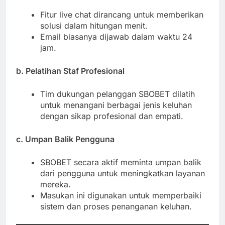
Fitur live chat dirancang untuk memberikan
solusi dalam hitungan menit.
Email biasanya dijawab dalam waktu 24
jam.
b. Pelatihan Staf Profesional
Tim dukungan pelanggan SBOBET dilatih
untuk menangani berbagai jenis keluhan
dengan sikap profesional dan empati.
c. Umpan Balik Pengguna
SBOBET secara aktif meminta umpan balik
dari pengguna untuk meningkatkan layanan
mereka.
Masukan ini digunakan untuk memperbaiki
sistem dan proses penanganan keluhan.