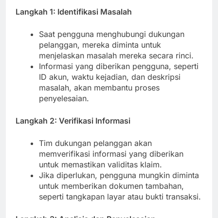
Langkah 1: Identifikasi Masalah
Saat pengguna menghubungi dukungan
pelanggan, mereka diminta untuk
menjelaskan masalah mereka secara rinci.
Informasi yang diberikan pengguna, seperti
ID akun, waktu kejadian, dan deskripsi
masalah, akan membantu proses
penyelesaian.
Langkah 2: Verifikasi Informasi
Tim dukungan pelanggan akan
memverifikasi informasi yang diberikan
untuk memastikan validitas klaim.
Jika diperlukan, pengguna mungkin diminta
untuk memberikan dokumen tambahan,
seperti tangkapan layar atau bukti transaksi.