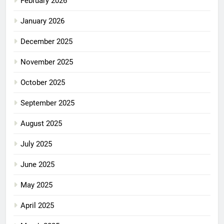
February 2026
January 2026
December 2025
November 2025
October 2025
September 2025
August 2025
July 2025
June 2025
May 2025
April 2025