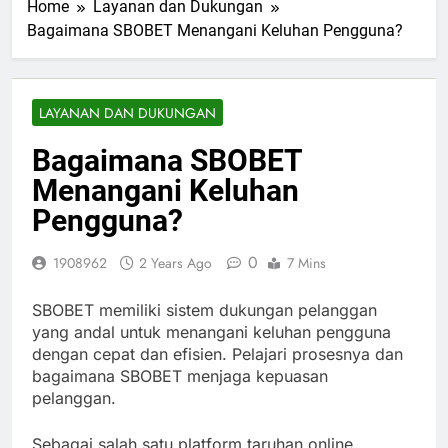
Home
Layanan dan Dukungan
Bagaimana SBOBET Menangani Keluhan Pengguna?
LAYANAN DAN DUKUNGAN
Bagaimana SBOBET
Menangani Keluhan
Pengguna?
0
1908962
2 Years Ago
7 Mins
SBOBET memiliki sistem dukungan pelanggan
yang andal untuk menangani keluhan pengguna
dengan cepat dan efisien. Pelajari prosesnya dan
bagaimana SBOBET menjaga kepuasan
pelanggan.
Sebagai salah satu platform taruhan online