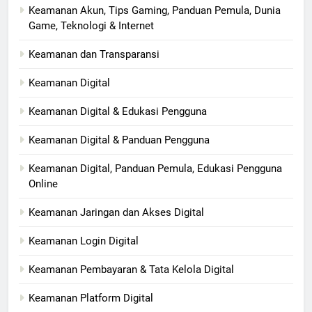
Keamanan Akun, Tips Gaming, Panduan Pemula, Dunia
Game, Teknologi & Internet
Keamanan dan Transparansi
Keamanan Digital
Keamanan Digital & Edukasi Pengguna
Keamanan Digital & Panduan Pengguna
Keamanan Digital, Panduan Pemula, Edukasi Pengguna
Online
Keamanan Jaringan dan Akses Digital
Keamanan Login Digital
Keamanan Pembayaran & Tata Kelola Digital
Keamanan Platform Digital