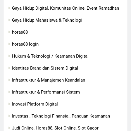
Gaya Hidup Digital, Komunitas Online, Event Ramadhan
Gaya Hidup Mahasiswa & Teknologi
horas88
horas88 login
Hukum & Teknologi / Keamanan Digital
Identitas Brand dan Sistem Digital
Infrastruktur & Manajemen Keandalan
Infrastruktur & Performansi Sistem
Inovasi Platform Digital
Investasi, Teknologi Finansial, Panduan Keamanan
Judi Online, Horas88, Slot Online, Slot Gacor