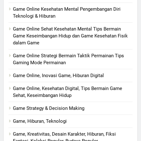
Game Online Kesehatan Mental Pengembangan Diri
Teknologi & Hiburan
Game Online Sehat Kesehatan Mental Tips Bermain
Game Keseimbangan Hidup dan Game Kesehatan Fisik
dalam Game
Game Online Strategi Bermain Taktik Permainan Tips
Gaming Mode Permainan
Game Online, Inovasi Game, Hiburan Digital
Game Online, Kesehatan Digital, Tips Bermain Game
Sehat, Keseimbangan Hidup
Game Strategy & Decision Making
Game, Hiburan, Teknologi
Game, Kreativitas, Desain Karakter, Hiburan, Fiksi
Fantasi, Koleksi Populer, Budaya Populer