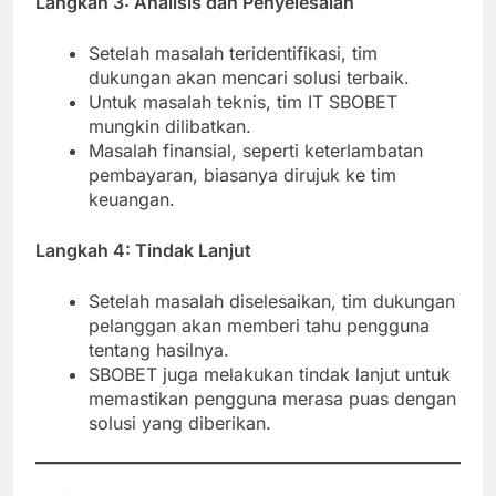
Langkah 3: Analisis dan Penyelesaian
Setelah masalah teridentifikasi, tim
dukungan akan mencari solusi terbaik.
Untuk masalah teknis, tim IT SBOBET
mungkin dilibatkan.
Masalah finansial, seperti keterlambatan
pembayaran, biasanya dirujuk ke tim
keuangan.
Langkah 4: Tindak Lanjut
Setelah masalah diselesaikan, tim dukungan
pelanggan akan memberi tahu pengguna
tentang hasilnya.
SBOBET juga melakukan tindak lanjut untuk
memastikan pengguna merasa puas dengan
solusi yang diberikan.