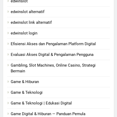
edwinslot
edwinslot alternatif
edwinslot link alternatif
edwinslot login
Efisiensi Akses dan Pengalaman Platform Digital
Evaluasi Akses Digital & Pengalaman Pengguna
Gambling, Slot Machines, Online Casino, Strategi
Bermain
Game & Hiburan
Game & Teknologi
Game & Teknologi | Edukasi Digital
Game Digital & Hiburan — Panduan Pemula