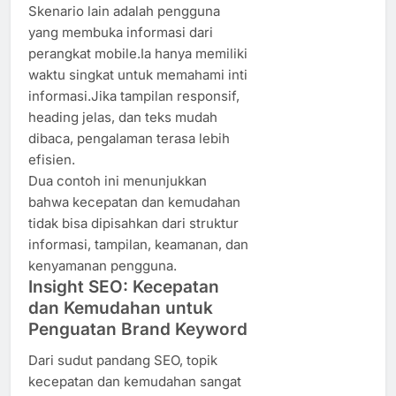
Skenario lain adalah pengguna
yang membuka informasi dari
perangkat mobile.Ia hanya memiliki
waktu singkat untuk memahami inti
informasi.Jika tampilan responsif,
heading jelas, dan teks mudah
dibaca, pengalaman terasa lebih
efisien.
Dua contoh ini menunjukkan
bahwa kecepatan dan kemudahan
tidak bisa dipisahkan dari struktur
informasi, tampilan, keamanan, dan
kenyamanan pengguna.
Insight SEO: Kecepatan
dan Kemudahan untuk
Penguatan Brand Keyword
Dari sudut pandang SEO, topik
kecepatan dan kemudahan sangat