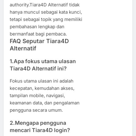
authority.Tiara4D Alternatif tidak
hanya muncul sebagai kata kunci,
tetapi sebagai topik yang memiliki
pembahasan lengkap dan
bermanfaat bagi pembaca.
FAQ Seputar Tiara4D
Alternatif
1.Apa fokus utama ulasan
Tiara4D Alternatif ini?
Fokus utama ulasan ini adalah
kecepatan, kemudahan akses,
tampilan mobile, navigasi,
keamanan data, dan pengalaman
pengguna secara umum.
2.Mengapa pengguna
mencari Tiara4D login?