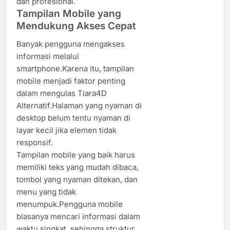
dan profesional.
Tampilan Mobile yang
Mendukung Akses Cepat
Banyak pengguna mengakses
informasi melalui
smartphone.Karena itu, tampilan
mobile menjadi faktor penting
dalam mengulas Tiara4D
Alternatif.Halaman yang nyaman di
desktop belum tentu nyaman di
layar kecil jika elemen tidak
responsif.
Tampilan mobile yang baik harus
memiliki teks yang mudah dibaca,
tombol yang nyaman ditekan, dan
menu yang tidak
menumpuk.Pengguna mobile
biasanya mencari informasi dalam
waktu singkat, sehingga struktur