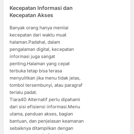
Kecepatan Informasi dan
Kecepatan Akses
Banyak orang hanya menilai
kecepatan dari waktu muat
halaman.Padahal, dalam
pengalaman digital, kecepatan
informasi juga sangat
penting.Halaman yang cepat
terbuka tetap bisa terasa
menyulitkan jika menu tidak jelas,
tombol tersembunyi, atau paragraf
terlalu padat.
Tiara4D Alternatif perlu dipahami
dari sisi efisiensi informasi.Menu
utama, panduan akses, bagian
bantuan, dan penjelasan keamanan
sebaiknya ditampilkan dengan