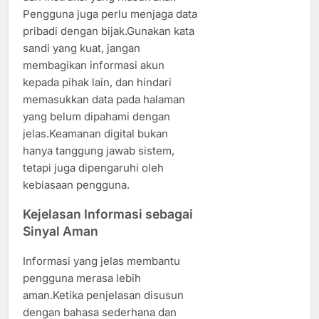
Pengguna juga perlu menjaga data
pribadi dengan bijak.Gunakan kata
sandi yang kuat, jangan
membagikan informasi akun
kepada pihak lain, dan hindari
memasukkan data pada halaman
yang belum dipahami dengan
jelas.Keamanan digital bukan
hanya tanggung jawab sistem,
tetapi juga dipengaruhi oleh
kebiasaan pengguna.
Kejelasan Informasi sebagai
Sinyal Aman
Informasi yang jelas membantu
pengguna merasa lebih
aman.Ketika penjelasan disusun
dengan bahasa sederhana dan