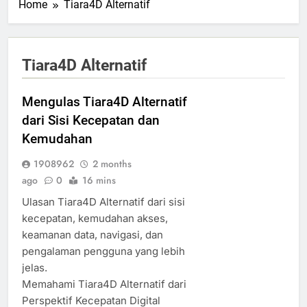
Home
Tiara4D Alternatif
Tiara4D Alternatif
Mengulas Tiara4D Alternatif
dari Sisi Kecepatan dan
Kemudahan
1908962
2 months
ago
0
16 mins
Ulasan Tiara4D Alternatif dari sisi
kecepatan, kemudahan akses,
keamanan data, navigasi, dan
pengalaman pengguna yang lebih
jelas.
Memahami Tiara4D Alternatif dari
Perspektif Kecepatan Digital