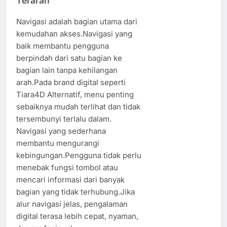
Terarah
Navigasi adalah bagian utama dari
kemudahan akses.Navigasi yang
baik membantu pengguna
berpindah dari satu bagian ke
bagian lain tanpa kehilangan
arah.Pada brand digital seperti
Tiara4D Alternatif, menu penting
sebaiknya mudah terlihat dan tidak
tersembunyi terlalu dalam.
Navigasi yang sederhana
membantu mengurangi
kebingungan.Pengguna tidak perlu
menebak fungsi tombol atau
mencari informasi dari banyak
bagian yang tidak terhubung.Jika
alur navigasi jelas, pengalaman
digital terasa lebih cepat, nyaman,