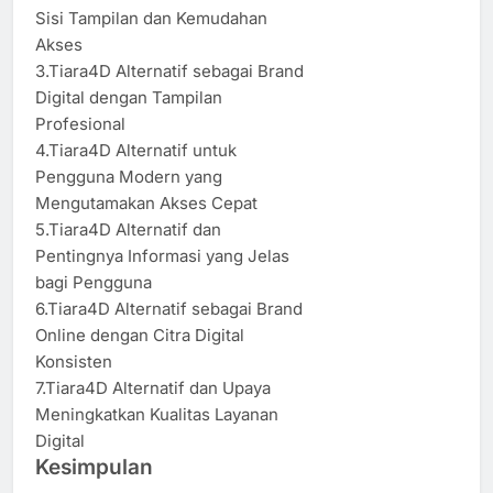
Sisi Tampilan dan Kemudahan
Akses
3.Tiara4D Alternatif sebagai Brand
Digital dengan Tampilan
Profesional
4.Tiara4D Alternatif untuk
Pengguna Modern yang
Mengutamakan Akses Cepat
5.Tiara4D Alternatif dan
Pentingnya Informasi yang Jelas
bagi Pengguna
6.Tiara4D Alternatif sebagai Brand
Online dengan Citra Digital
Konsisten
7.Tiara4D Alternatif dan Upaya
Meningkatkan Kualitas Layanan
Digital
Kesimpulan