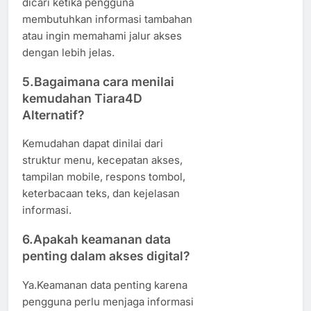
dicari ketika pengguna
membutuhkan informasi tambahan
atau ingin memahami jalur akses
dengan lebih jelas.
5.Bagaimana cara menilai
kemudahan Tiara4D
Alternatif?
Kemudahan dapat dinilai dari
struktur menu, kecepatan akses,
tampilan mobile, respons tombol,
keterbacaan teks, dan kejelasan
informasi.
6.Apakah keamanan data
penting dalam akses digital?
Ya.Keamanan data penting karena
pengguna perlu menjaga informasi