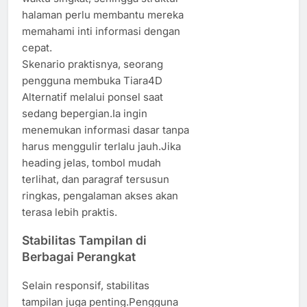
halaman perlu membantu mereka
memahami inti informasi dengan
cepat.
Skenario praktisnya, seorang
pengguna membuka Tiara4D
Alternatif melalui ponsel saat
sedang bepergian.Ia ingin
menemukan informasi dasar tanpa
harus menggulir terlalu jauh.Jika
heading jelas, tombol mudah
terlihat, dan paragraf tersusun
ringkas, pengalaman akses akan
terasa lebih praktis.
Stabilitas Tampilan di
Berbagai Perangkat
Selain responsif, stabilitas
tampilan juga penting.Pengguna