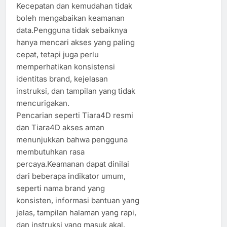
Kecepatan dan kemudahan tidak
boleh mengabaikan keamanan
data.Pengguna tidak sebaiknya
hanya mencari akses yang paling
cepat, tetapi juga perlu
memperhatikan konsistensi
identitas brand, kejelasan
instruksi, dan tampilan yang tidak
mencurigakan.
Pencarian seperti Tiara4D resmi
dan Tiara4D akses aman
menunjukkan bahwa pengguna
membutuhkan rasa
percaya.Keamanan dapat dinilai
dari beberapa indikator umum,
seperti nama brand yang
konsisten, informasi bantuan yang
jelas, tampilan halaman yang rapi,
dan instruksi yang masuk akal.