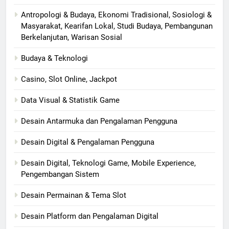
Antropologi & Budaya, Ekonomi Tradisional, Sosiologi &
Masyarakat, Kearifan Lokal, Studi Budaya, Pembangunan
Berkelanjutan, Warisan Sosial
Budaya & Teknologi
Casino, Slot Online, Jackpot
Data Visual & Statistik Game
Desain Antarmuka dan Pengalaman Pengguna
Desain Digital & Pengalaman Pengguna
Desain Digital, Teknologi Game, Mobile Experience,
Pengembangan Sistem
Desain Permainan & Tema Slot
Desain Platform dan Pengalaman Digital