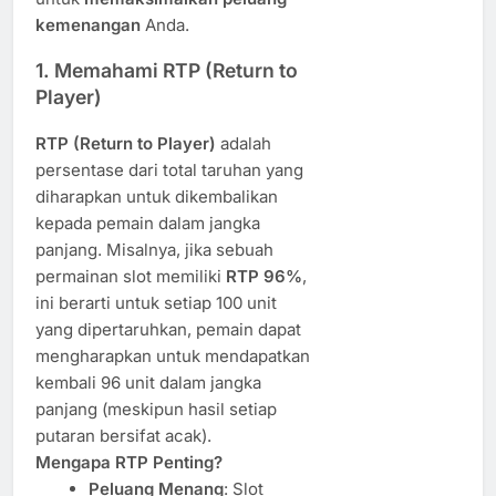
kemenangan
Anda.
1.
Memahami RTP (Return to
Player)
RTP (Return to Player)
adalah
persentase dari total taruhan yang
diharapkan untuk dikembalikan
kepada pemain dalam jangka
panjang. Misalnya, jika sebuah
permainan slot memiliki
RTP 96%
,
ini berarti untuk setiap 100 unit
yang dipertaruhkan, pemain dapat
mengharapkan untuk mendapatkan
kembali 96 unit dalam jangka
panjang (meskipun hasil setiap
putaran bersifat acak).
Mengapa RTP Penting?
Peluang Menang
: Slot