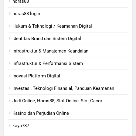
horas88
horas88 login
Hukum & Teknologi / Keamanan Digital
Identitas Brand dan Sistem Digital
Infrastruktur & Manajemen Keandalan
Infrastruktur & Performansi Sistem
Inovasi Platform Digital
Investasi, Teknologi Finansial, Panduan Keamanan
Judi Online, Horas88, Slot Online, Slot Gacor
Kasino dan Perjudian Online
kaya787