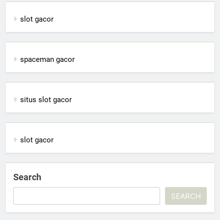
slot gacor
spaceman gacor
situs slot gacor
slot gacor
Search
SEARCH