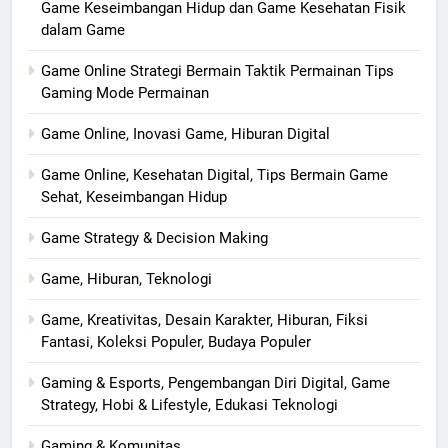
Game Keseimbangan Hidup dan Game Kesehatan Fisik
dalam Game
Game Online Strategi Bermain Taktik Permainan Tips
Gaming Mode Permainan
Game Online, Inovasi Game, Hiburan Digital
Game Online, Kesehatan Digital, Tips Bermain Game
Sehat, Keseimbangan Hidup
Game Strategy & Decision Making
Game, Hiburan, Teknologi
Game, Kreativitas, Desain Karakter, Hiburan, Fiksi
Fantasi, Koleksi Populer, Budaya Populer
Gaming & Esports, Pengembangan Diri Digital, Game
Strategy, Hobi & Lifestyle, Edukasi Teknologi
Gaming & Komunitas