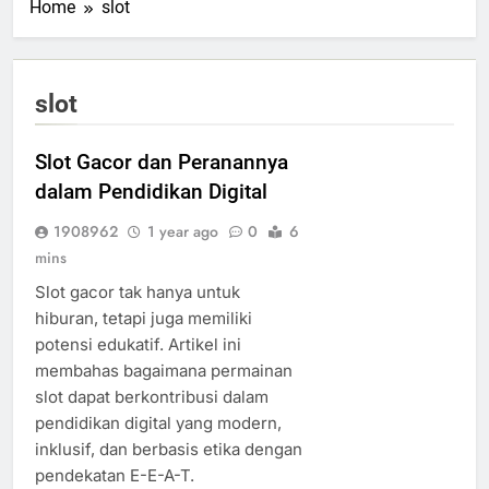
Home
slot
slot
Slot Gacor dan Peranannya
dalam Pendidikan Digital
1908962
1 year ago
0
6
mins
Slot gacor tak hanya untuk
hiburan, tetapi juga memiliki
potensi edukatif. Artikel ini
membahas bagaimana permainan
slot dapat berkontribusi dalam
pendidikan digital yang modern,
inklusif, dan berbasis etika dengan
pendekatan E-E-A-T.