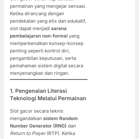
permainan yang mengejar sensasi.
Ketika dirancang dengan
pendekatan yang etis dan edukatif,
slot dapat menjadi
sarana
pembelajaran non-formal
yang
memperkenalkan konsep-konsep
penting seperti kontrol diri,
pengambilan keputusan, serta
pemahaman sistem digital secara
menyenangkan dan ringan.
1.
Pengenalan Literasi
Teknologi Melalui Permainan
Slot gacor secara teknis
mengandalkan
sistem Random
Number Generator (RNG)
dan
Return to Player
(RTP). Ketika