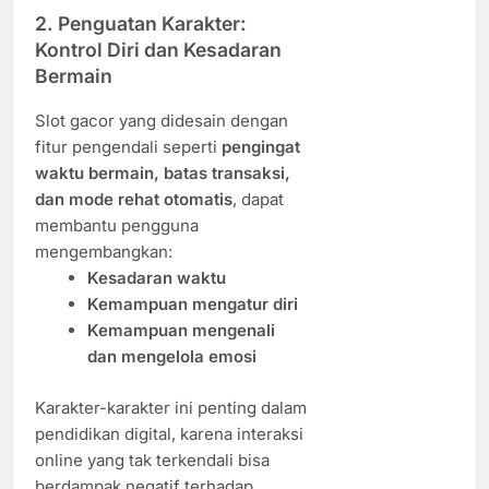
2.
Penguatan Karakter:
Kontrol Diri dan Kesadaran
Bermain
Slot gacor yang didesain dengan
fitur pengendali seperti
pengingat
waktu bermain, batas transaksi,
dan mode rehat otomatis
, dapat
membantu pengguna
mengembangkan:
Kesadaran waktu
Kemampuan mengatur diri
Kemampuan mengenali
dan mengelola emosi
Karakter-karakter ini penting dalam
pendidikan digital, karena interaksi
online yang tak terkendali bisa
berdampak negatif terhadap