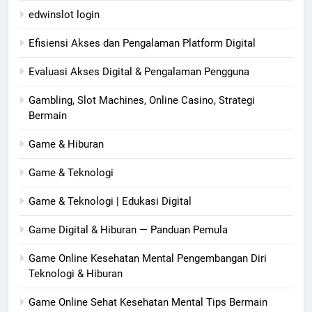
edwinslot login
Efisiensi Akses dan Pengalaman Platform Digital
Evaluasi Akses Digital & Pengalaman Pengguna
Gambling, Slot Machines, Online Casino, Strategi
Bermain
Game & Hiburan
Game & Teknologi
Game & Teknologi | Edukasi Digital
Game Digital & Hiburan — Panduan Pemula
Game Online Kesehatan Mental Pengembangan Diri
Teknologi & Hiburan
Game Online Sehat Kesehatan Mental Tips Bermain