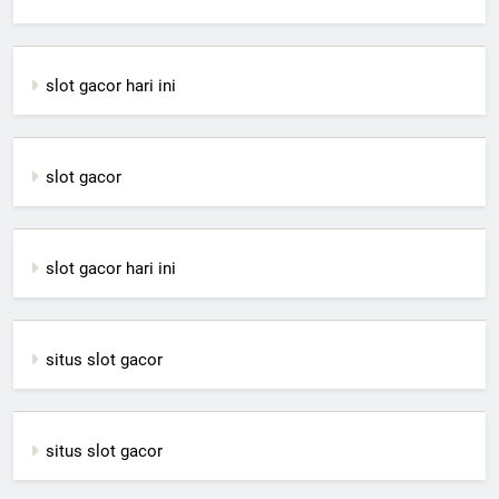
slot gacor hari ini
slot gacor
slot gacor hari ini
situs slot gacor
situs slot gacor