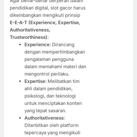
Agar benar-benar berperan dalam
pendidikan digital, slot gacor harus
dikembangkan mengikuti prinsip
E-E-A-T (Experience, Expertise,
Authoritativeness,
Trustworthiness)
:
Experience
: Dirancang
dengan mempertimbangkan
pengalaman pengguna
dalam memahami materi dan
mengontrol perilaku.
Expertise
: Melibatkan tim
ahli dalam pendidikan,
psikologi, dan teknologi
untuk menciptakan konten
yang tepat sasaran.
Authoritativeness
:
Diterbitkan oleh platform
tepercaya yang mengikuti