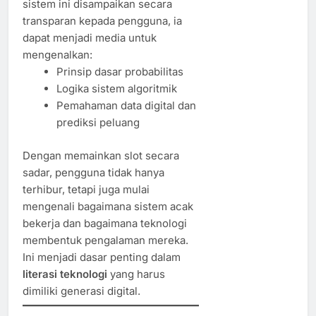
sistem ini disampaikan secara
transparan kepada pengguna, ia
dapat menjadi media untuk
mengenalkan:
Prinsip dasar probabilitas
Logika sistem algoritmik
Pemahaman data digital dan
prediksi peluang
Dengan memainkan slot secara
sadar, pengguna tidak hanya
terhibur, tetapi juga mulai
mengenali bagaimana sistem acak
bekerja dan bagaimana teknologi
membentuk pengalaman mereka.
Ini menjadi dasar penting dalam
literasi teknologi
yang harus
dimiliki generasi digital.