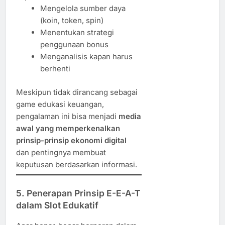
Mengelola sumber daya
(koin, token, spin)
Menentukan strategi
penggunaan bonus
Menganalisis kapan harus
berhenti
Meskipun tidak dirancang sebagai
game edukasi keuangan,
pengalaman ini bisa menjadi
media
awal yang memperkenalkan
prinsip-prinsip ekonomi digital
dan pentingnya membuat
keputusan berdasarkan informasi.
5.
Penerapan Prinsip E-E-A-T
dalam Slot Edukatif