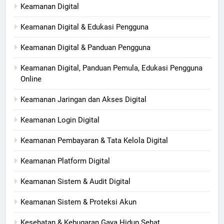
Keamanan Digital
Keamanan Digital & Edukasi Pengguna
Keamanan Digital & Panduan Pengguna
Keamanan Digital, Panduan Pemula, Edukasi Pengguna
Online
Keamanan Jaringan dan Akses Digital
Keamanan Login Digital
Keamanan Pembayaran & Tata Kelola Digital
Keamanan Platform Digital
Keamanan Sistem & Audit Digital
Keamanan Sistem & Proteksi Akun
Kesehatan & Kebugaran Gaya Hidup Sehat