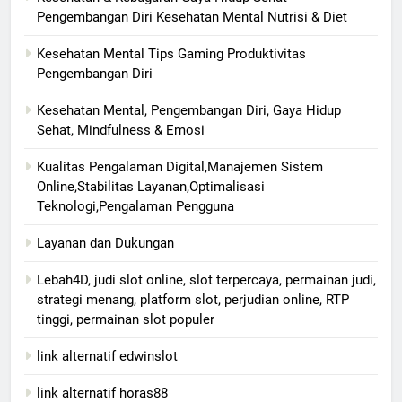
Pengembangan Diri Kesehatan Mental Nutrisi & Diet
Kesehatan Mental Tips Gaming Produktivitas
Pengembangan Diri
Kesehatan Mental, Pengembangan Diri, Gaya Hidup
Sehat, Mindfulness & Emosi
Kualitas Pengalaman Digital,Manajemen Sistem
Online,Stabilitas Layanan,Optimalisasi
Teknologi,Pengalaman Pengguna
Layanan dan Dukungan
Lebah4D, judi slot online, slot terpercaya, permainan judi,
strategi menang, platform slot, perjudian online, RTP
tinggi, permainan slot populer
link alternatif edwinslot
link alternatif horas88