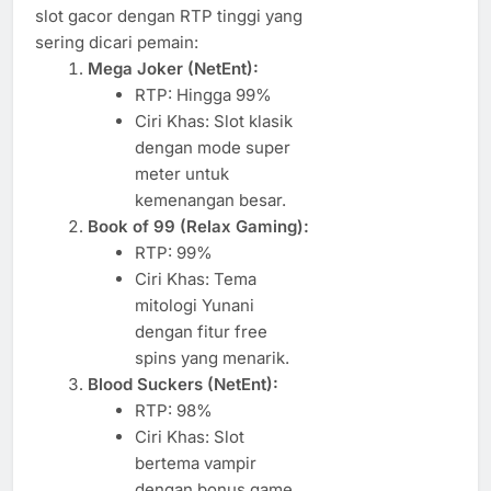
slot gacor dengan RTP tinggi yang
sering dicari pemain:
Mega Joker (NetEnt):
RTP: Hingga 99%
Ciri Khas: Slot klasik
dengan mode super
meter untuk
kemenangan besar.
Book of 99 (Relax Gaming):
RTP: 99%
Ciri Khas: Tema
mitologi Yunani
dengan fitur free
spins yang menarik.
Blood Suckers (NetEnt):
RTP: 98%
Ciri Khas: Slot
bertema vampir
dengan bonus game