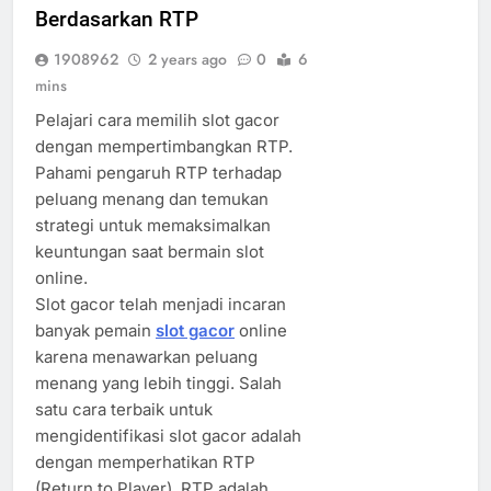
Berdasarkan RTP
1908962
2 years ago
0
6
mins
Pelajari cara memilih slot gacor
dengan mempertimbangkan RTP.
Pahami pengaruh RTP terhadap
peluang menang dan temukan
strategi untuk memaksimalkan
keuntungan saat bermain slot
online.
Slot gacor telah menjadi incaran
banyak pemain
slot gacor
online
karena menawarkan peluang
menang yang lebih tinggi. Salah
satu cara terbaik untuk
mengidentifikasi slot gacor adalah
dengan memperhatikan RTP
(Return to Player). RTP adalah