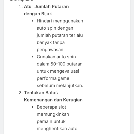
Atur Jumlah Putaran
dengan Bijak
Hindari menggunakan
auto spin dengan
jumlah putaran terlalu
banyak tanpa
pengawasan.
Gunakan auto spin
dalam 50-100 putaran
untuk mengevaluasi
performa game
sebelum melanjutkan.
Tentukan Batas
Kemenangan dan Kerugian
Beberapa slot
memungkinkan
pemain untuk
menghentikan auto