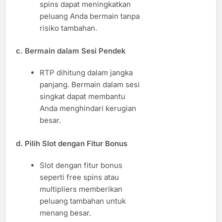
spins dapat meningkatkan
peluang Anda bermain tanpa
risiko tambahan.
c. Bermain dalam Sesi Pendek
RTP dihitung dalam jangka
panjang. Bermain dalam sesi
singkat dapat membantu
Anda menghindari kerugian
besar.
d. Pilih Slot dengan Fitur Bonus
Slot dengan fitur bonus
seperti free spins atau
multipliers memberikan
peluang tambahan untuk
menang besar.