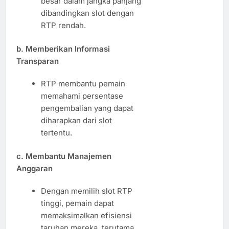
besar dalam jangka panjang
dibandingkan slot dengan
RTP rendah.
b. Memberikan Informasi
Transparan
RTP membantu pemain
memahami persentase
pengembalian yang dapat
diharapkan dari slot
tertentu.
c. Membantu Manajemen
Anggaran
Dengan memilih slot RTP
tinggi, pemain dapat
memaksimalkan efisiensi
taruhan mereka, terutama