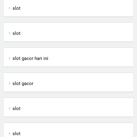
slot
slot
slot gacor hari ini
slot gacor
slot
slot