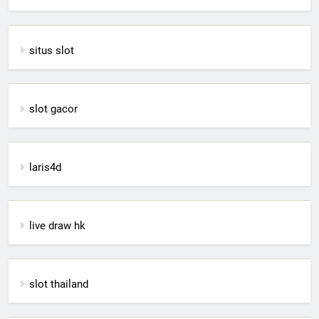
situs slot
slot gacor
laris4d
live draw hk
slot thailand