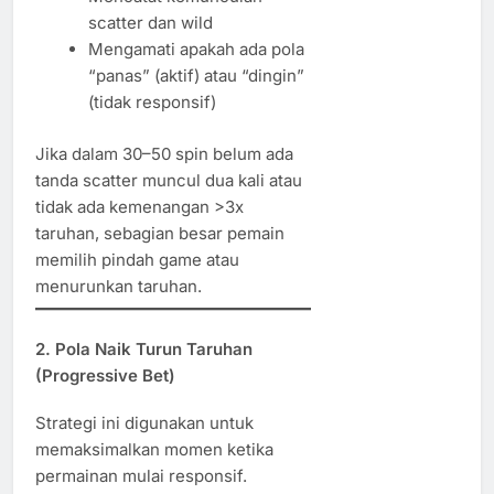
scatter dan wild
Mengamati apakah ada pola
“panas” (aktif) atau “dingin”
(tidak responsif)
Jika dalam 30–50 spin belum ada
tanda scatter muncul dua kali atau
tidak ada kemenangan >3x
taruhan, sebagian besar pemain
memilih pindah game atau
menurunkan taruhan.
2.
Pola Naik Turun Taruhan
(Progressive Bet)
Strategi ini digunakan untuk
memaksimalkan momen ketika
permainan mulai responsif.