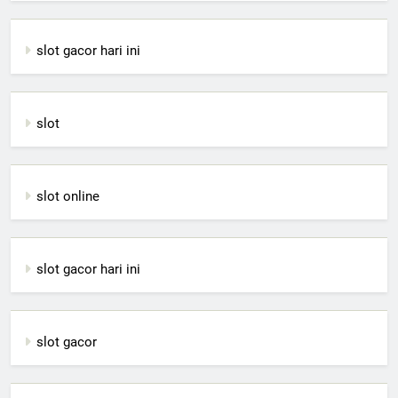
slot gacor hari ini
slot
slot online
slot gacor hari ini
slot gacor