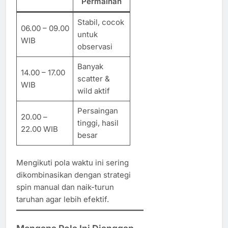
Permainan
Stabil, cocok
06.00 – 09.00
untuk
WIB
observasi
Banyak
14.00 – 17.00
scatter &
WIB
wild aktif
Persaingan
20.00 –
tinggi, hasil
22.00 WIB
besar
Mengikuti pola waktu ini sering
dikombinasikan dengan strategi
spin manual dan naik-turun
taruhan agar lebih efektif.