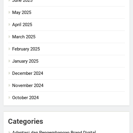
June 2025
May 2025
April 2025
March 2025
February 2025
January 2025
December 2024
November 2024
October 2024
Categories
Adaptasi dan Pengembangan Brand Digital