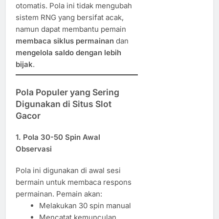
otomatis. Pola ini tidak mengubah
sistem RNG yang bersifat acak,
namun dapat membantu pemain
membaca siklus permainan
dan
mengelola saldo dengan lebih
bijak
.
Pola Populer yang Sering
Digunakan di Situs Slot
Gacor
1.
Pola 30-50 Spin Awal
Observasi
Pola ini digunakan di awal sesi
bermain untuk membaca respons
permainan. Pemain akan:
Melakukan 30 spin manual
Mencatat kemunculan