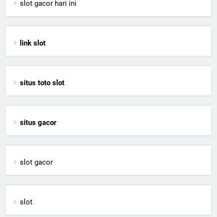
slot gacor hari ini
link slot
situs toto slot
situs gacor
slot gacor
slot