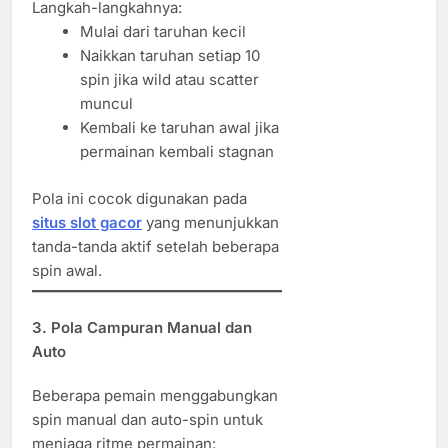
Langkah-langkahnya:
Mulai dari taruhan kecil
Naikkan taruhan setiap 10
spin jika wild atau scatter
muncul
Kembali ke taruhan awal jika
permainan kembali stagnan
Pola ini cocok digunakan pada
situs slot gacor
yang menunjukkan
tanda-tanda aktif setelah beberapa
spin awal.
3.
Pola Campuran Manual dan
Auto
Beberapa pemain menggabungkan
spin manual dan auto-spin untuk
menjaga ritme permainan: