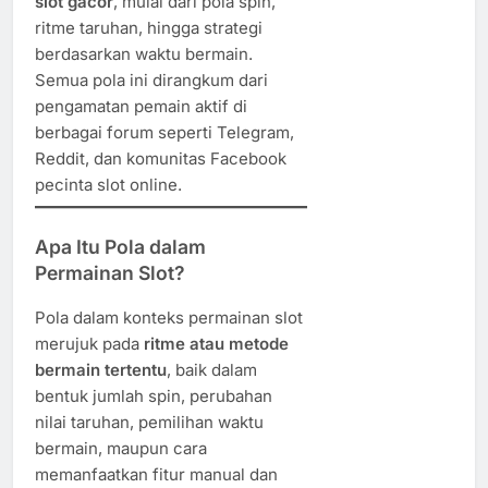
slot gacor
, mulai dari pola spin,
ritme taruhan, hingga strategi
berdasarkan waktu bermain.
Semua pola ini dirangkum dari
pengamatan pemain aktif di
berbagai forum seperti Telegram,
Reddit, dan komunitas Facebook
pecinta slot online.
Apa Itu Pola dalam
Permainan Slot?
Pola dalam konteks permainan slot
merujuk pada
ritme atau metode
bermain tertentu
, baik dalam
bentuk jumlah spin, perubahan
nilai taruhan, pemilihan waktu
bermain, maupun cara
memanfaatkan fitur manual dan