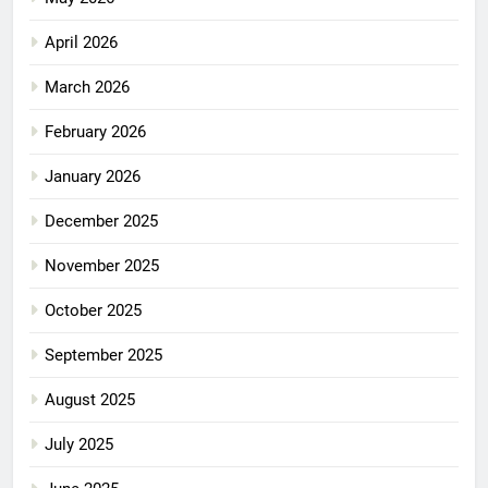
April 2026
March 2026
February 2026
January 2026
December 2025
November 2025
October 2025
September 2025
August 2025
July 2025