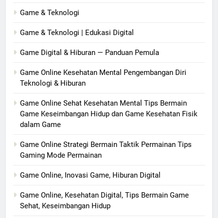
Game & Teknologi
Game & Teknologi | Edukasi Digital
Game Digital & Hiburan — Panduan Pemula
Game Online Kesehatan Mental Pengembangan Diri
Teknologi & Hiburan
Game Online Sehat Kesehatan Mental Tips Bermain
Game Keseimbangan Hidup dan Game Kesehatan Fisik
dalam Game
Game Online Strategi Bermain Taktik Permainan Tips
Gaming Mode Permainan
Game Online, Inovasi Game, Hiburan Digital
Game Online, Kesehatan Digital, Tips Bermain Game
Sehat, Keseimbangan Hidup