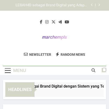
Skip
Panduan Awal Menggunakan KAYA787 untuk
to
Pengguna Baru
content
KAYA787 sebagai Platform Digital dengan Tata
Letak yang Fungsional
EDWINSLOT sebagai Brand Digital dengan Sistem
yang Terorganisir
LEBAH4D sebagai Brand Digital yang Adaptif
terhadap Kebutuhan Pengguna
Marché MPLS
Panduan Awal Menggunakan KAYA787 untuk
Dukung Produk Lokal Dengan
Pengguna Baru
NEWSLETTER
RANDOM NEWS
Berbelanja Di Marché MPLS. Temukan
KAYA787 sebagai Platform Digital dengan Tata
Letak yang Fungsional
Barang Seni Dan Kreatif Dari Komunitas
MENU
Lokal.
WINSLOT sebagai Brand Digital dengan Sistem yang Terorgani
HEADLINES
Weeks Ago