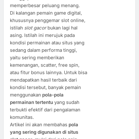
memperbesar peluang menang.
Di kalangan pemain game digital,
khususnya penggemar slot online,
istilah
slot gacor
bukan lagi hal
asing. Istilah ini merujuk pada
kondisi permainan atau situs yang
sedang dalam performa tinggi,
yaitu sering memberikan
kemenangan, scatter, free spin,
atau fitur bonus lainnya. Untuk bisa
mendapatkan hasil terbaik dari
kondisi tersebut, banyak pemain
menggunakan
pola-pola
permainan tertentu
yang sudah
terbukti efektif dari pengalaman
komunitas.
Artikel ini akan membahas
pola
yang sering digunakan di situs