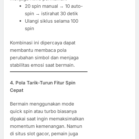
20 spin manual → 10 auto-
spin → istirahat 30 detik
Ulangi siklus selama 100
spin
Kombinasi ini dipercaya dapat
membantu membaca pola
perubahan simbol dan menjaga
stabilitas emosi saat bermain.
4.
Pola Tarik-Turun Fitur Spin
Cepat
Bermain menggunakan mode
quick spin atau turbo biasanya
dipakai saat ingin memaksimalkan
momentum kemenangan. Namun
di situs slot gacor, pemain juga