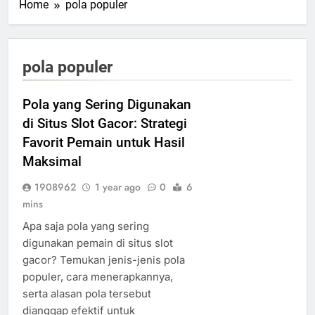
Home
pola populer
pola populer
Pola yang Sering Digunakan
di Situs Slot Gacor: Strategi
Favorit Pemain untuk Hasil
Maksimal
1908962
1 year ago
0
6
mins
Apa saja pola yang sering
digunakan pemain di situs slot
gacor? Temukan jenis-jenis pola
populer, cara menerapkannya,
serta alasan pola tersebut
dianggap efektif untuk