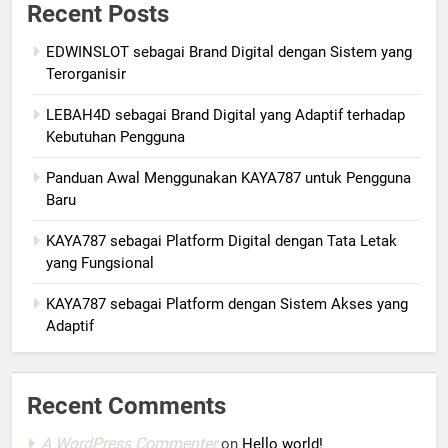
Recent Posts
EDWINSLOT sebagai Brand Digital dengan Sistem yang
Terorganisir
LEBAH4D sebagai Brand Digital yang Adaptif terhadap
Kebutuhan Pengguna
Panduan Awal Menggunakan KAYA787 untuk Pengguna
Baru
KAYA787 sebagai Platform Digital dengan Tata Letak
yang Fungsional
KAYA787 sebagai Platform dengan Sistem Akses yang
Adaptif
Recent Comments
A WordPress Commenter
on
Hello world!