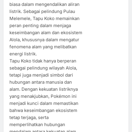
biasa dalam mengendalikan aliran
listrik. Sebagai pelindung Pulau
Melemele, Tapu Koko memainkan
peran penting dalam menjaga
keseimbangan alam dan ekosistem
Alola, khususnya dalam mengatur
fenomena alam yang melibatkan
energi listrik.
Tapu Koko tidak hanya berperan
sebagai pelindung wilayah Alola,
tetapi juga menjadi simbol dari
hubungan antara manusia dan
alam. Dengan kekuatan listriknya
yang menakjubkan, Pokémon ini
menjadi kunci dalam memastikan
bahwa keseimbangan ekosistem
tetap terjaga, serta
memperlihatkan hubungan
mendalam antara kekuatan alam