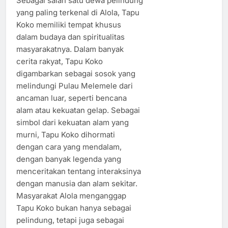
Sebagai salah satu dewa pelindung
yang paling terkenal di Alola, Tapu
Koko memiliki tempat khusus
dalam budaya dan spiritualitas
masyarakatnya. Dalam banyak
cerita rakyat, Tapu Koko
digambarkan sebagai sosok yang
melindungi Pulau Melemele dari
ancaman luar, seperti bencana
alam atau kekuatan gelap. Sebagai
simbol dari kekuatan alam yang
murni, Tapu Koko dihormati
dengan cara yang mendalam,
dengan banyak legenda yang
menceritakan tentang interaksinya
dengan manusia dan alam sekitar.
Masyarakat Alola menganggap
Tapu Koko bukan hanya sebagai
pelindung, tetapi juga sebagai