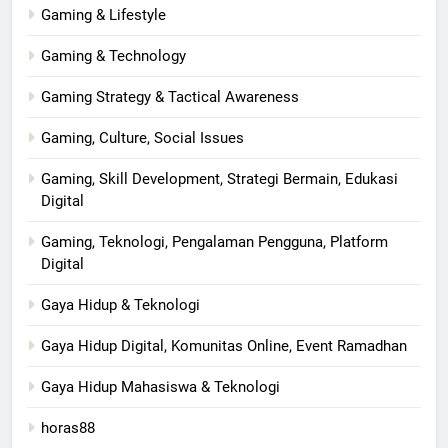
Gaming & Lifestyle
Gaming & Technology
Gaming Strategy & Tactical Awareness
Gaming, Culture, Social Issues
Gaming, Skill Development, Strategi Bermain, Edukasi
Digital
Gaming, Teknologi, Pengalaman Pengguna, Platform
Digital
Gaya Hidup & Teknologi
Gaya Hidup Digital, Komunitas Online, Event Ramadhan
Gaya Hidup Mahasiswa & Teknologi
horas88