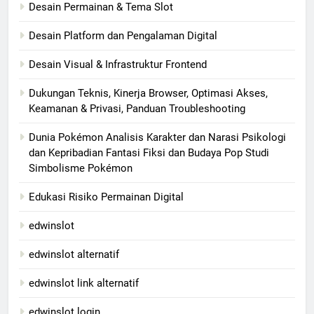
Desain Permainan & Tema Slot
Desain Platform dan Pengalaman Digital
Desain Visual & Infrastruktur Frontend
Dukungan Teknis, Kinerja Browser, Optimasi Akses,
Keamanan & Privasi, Panduan Troubleshooting
Dunia Pokémon Analisis Karakter dan Narasi Psikologi
dan Kepribadian Fantasi Fiksi dan Budaya Pop Studi
Simbolisme Pokémon
Edukasi Risiko Permainan Digital
edwinslot
edwinslot alternatif
edwinslot link alternatif
edwinslot login