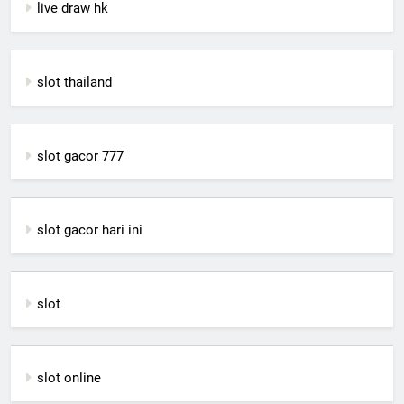
live draw hk
slot thailand
slot gacor 777
slot gacor hari ini
slot
slot online