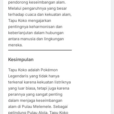
pendorong keseimbangan alam.
Melalui pengaruhnya yang besar
terhadap cuaca dan kekuatan alam,
Tapu Koko mengajarkan
pentingnya keharmonisan dan
keberlanjutan dalam hubungan
antara manusia dan lingkungan
mereka.
Kesimpulan
Tapu Koko adalah Pokémon
Legendaris yang tidak hanya
terkenal karena kekuatan listriknya
yang luar biasa, tetapi juga karena
perannya yang sangat penting
dalam menjaga keseimbangan
alam di Pulau Melemele. Sebagai
pelindung Pulau Alola, Tapu Koko