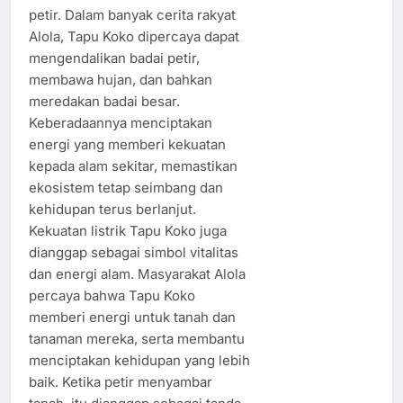
petir. Dalam banyak cerita rakyat
Alola, Tapu Koko dipercaya dapat
mengendalikan badai petir,
membawa hujan, dan bahkan
meredakan badai besar.
Keberadaannya menciptakan
energi yang memberi kekuatan
kepada alam sekitar, memastikan
ekosistem tetap seimbang dan
kehidupan terus berlanjut.
Kekuatan listrik Tapu Koko juga
dianggap sebagai simbol vitalitas
dan energi alam. Masyarakat Alola
percaya bahwa Tapu Koko
memberi energi untuk tanah dan
tanaman mereka, serta membantu
menciptakan kehidupan yang lebih
baik. Ketika petir menyambar