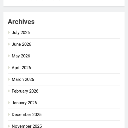
Archives
July 2026
June 2026
May 2026
April 2026
March 2026
February 2026
January 2026
December 2025
November 2025