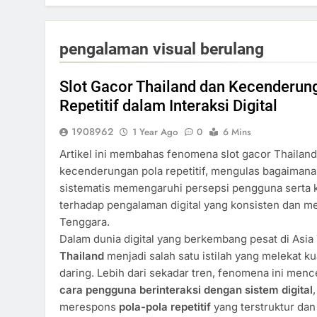
pengalaman visual berulang
Slot Gacor Thailand dan Kecenderun
Repetitif dalam Interaksi Digital
1908962
1 Year Ago
0
6 Mins
Artikel ini membahas fenomena slot gacor Thailand 
kecenderungan pola repetitif, mengulas bagaimana 
sistematis memengaruhi persepsi pengguna serta k
terhadap pengalaman digital yang konsisten dan me
Tenggara.
Dalam dunia digital yang berkembang pesat di Asia
Thailand
menjadi salah satu istilah yang melekat k
daring. Lebih dari sekadar tren, fenomena ini me
cara pengguna berinteraksi dengan sistem digital
merespons
pola-pola repetitif
yang terstruktur dan