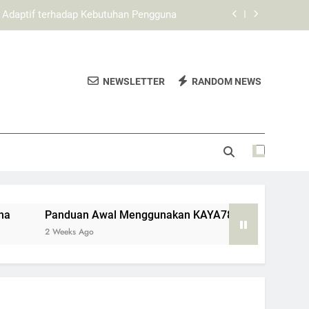
 Adaptif terhadap Kebutuhan Pengguna
unakan KAYA787 untuk Pengguna Baru
tal dengan Tata Letak yang Fungsional
NEWSLETTER
RANDOM NEWS
ital dengan Sistem yang Terorganisir
 Seni Dan Kreatif Dari Komunitas Lokal.
 Adaptif terhadap Kebutuhan Pengguna
unakan KAYA787 untuk Pengguna Baru
tal dengan Tata Letak yang Fungsional
nduan Awal Menggunakan KAYA787 untuk Pengguna Baru
eeks Ago