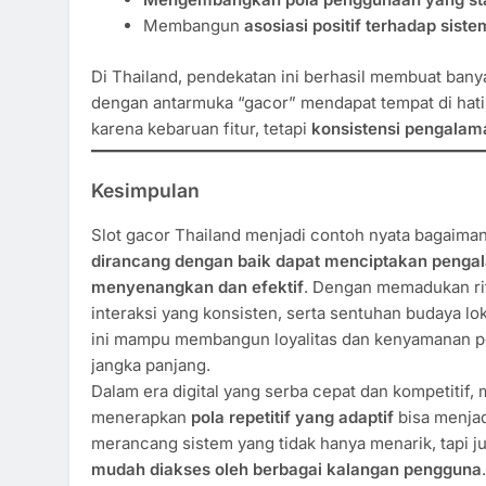
Membangun
asosiasi positif terhadap siste
Di Thailand, pendekatan ini berhasil membuat banya
dengan antarmuka “gacor” mendapat tempat di ha
karena kebaruan fitur, tetapi
konsistensi pengalam
Kesimpulan
Slot gacor Thailand menjadi contoh nyata bagaima
dirancang dengan baik dapat menciptakan pengal
menyenangkan dan efektif
. Dengan memadukan rit
interaksi yang konsisten, serta sentuhan budaya l
ini mampu membangun loyalitas dan kenyamanan 
jangka panjang.
Dalam era digital yang serba cepat dan kompetitif
menerapkan
pola repetitif yang adaptif
bisa menjad
merancang sistem yang tidak hanya menarik, tapi j
mudah diakses oleh berbagai kalangan pengguna
.