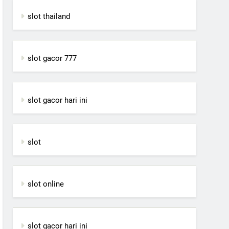
slot thailand
slot gacor 777
slot gacor hari ini
slot
slot online
slot gacor hari ini