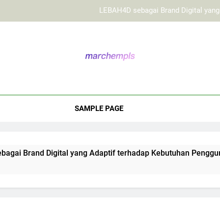
LEBAH4D sebagai Brand Digital yang
Panduan Awal Mengg
KAYA787 sebagai Platform Digi
EDWINSLOT sebagai Brand Dig
rché MPLS
oduk Lokal Dengan Berbelanja Di Marché MPLS. Temukan Barang
LEBAH4D sebagai Brand Digital yang
SAMPLE PAGE
Panduan Awal Mengg
KAYA787 sebagai Platform Digi
Digital yang Adaptif terhadap Kebutuhan Pengguna
Pa
2 W