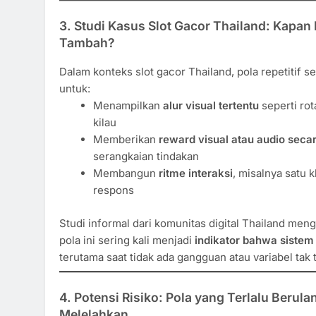
3. Studi Kasus Slot Gacor Thailand: Kapan 
Tambah?
Dalam konteks slot gacor Thailand, pola repetitif s
untuk:
Menampilkan
alur visual tertentu
seperti rot
kilau
Memberikan
reward visual atau audio seca
serangkaian tindakan
Membangun
ritme interaksi
, misalnya satu k
respons
Studi informal dari komunitas digital Thailand me
pola ini sering kali menjadi
indikator bahwa sistem
terutama saat tidak ada gangguan atau variabel tak
4. Potensi Risiko: Pola yang Terlalu Berula
Melelahkan