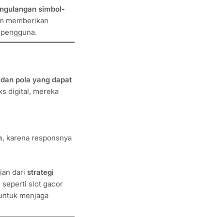
ngulangan simbol-
tem memberikan
ri pengguna.
dan pola yang dapat
ks digital, mereka
m
, karena responsnya
ian dari
strategi
 seperti slot gacor
untuk menjaga