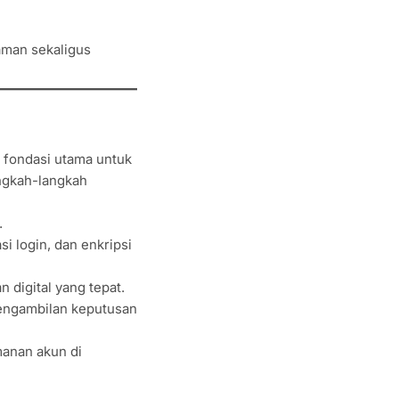
aman sekaligus
fondasi utama untuk
angkah-langkah
.
i login, dan enkripsi
 digital yang tepat.
pengambilan keputusan
anan akun di