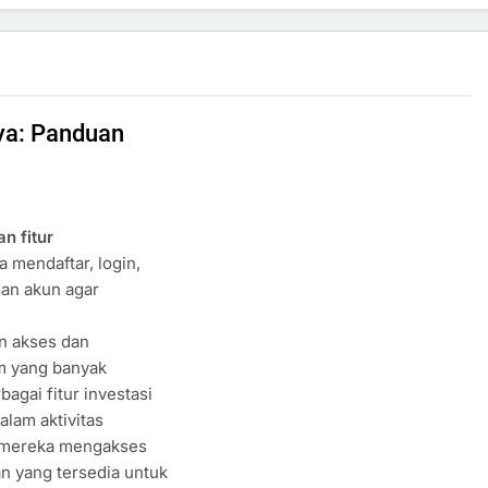
ya: Panduan
n fitur
 mendaftar, login,
an akun agar
an akses dan
rm yang banyak
agai fitur investasi
alam aktivitas
a mereka mengakses
 yang tersedia untuk