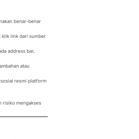
unakan benar-benar
 klik link dari sumber
da address bar,
 tambahan atau
 sosial resmi platform
n risiko mengakses