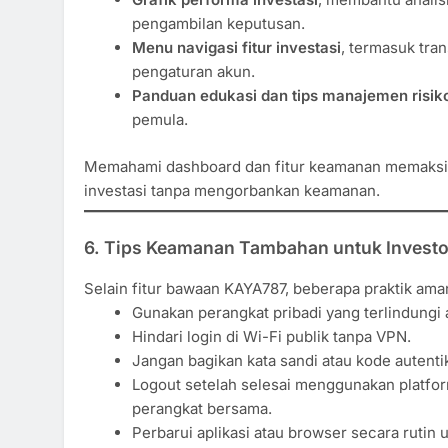
pengambilan keputusan.
Menu navigasi fitur investasi
, termasuk tran
pengaturan akun.
Panduan edukasi dan tips manajemen risik
pemula.
Memahami dashboard dan fitur keamanan memaks
investasi tanpa mengorbankan keamanan.
6. Tips Keamanan Tambahan untuk Investo
Selain fitur bawaan KAYA787, beberapa praktik ama
Gunakan perangkat pribadi yang terlindungi a
Hindari login di Wi-Fi publik tanpa VPN.
Jangan bagikan kata sandi atau kode autenti
Logout setelah selesai menggunakan platfor
perangkat bersama.
Perbarui aplikasi atau browser secara rutin