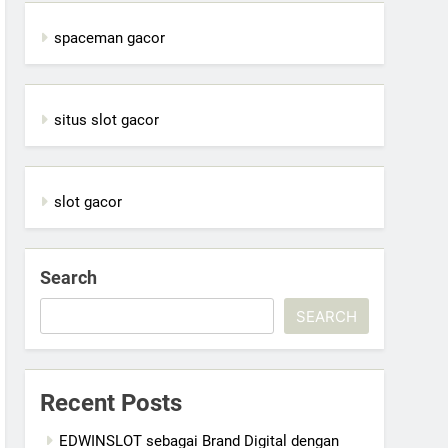
spaceman gacor
situs slot gacor
slot gacor
Search
SEARCH
Recent Posts
EDWINSLOT sebagai Brand Digital dengan