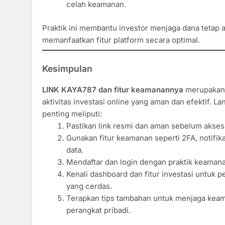
celah keamanan.
Praktik ini membantu investor menjaga dana tetap 
memanfaatkan fitur platform secara optimal.
Kesimpulan
LINK KAYA787 dan fitur keamanannya
merupakan 
aktivitas investasi online yang aman dan efektif. L
penting meliputi:
Pastikan link resmi dan aman sebelum akses
Gunakan fitur keamanan seperti 2FA, notifikas
data.
Mendaftar dan login dengan praktik keamanan
Kenali dashboard dan fitur investasi untuk 
yang cerdas.
Terapkan tips tambahan untuk menjaga keam
perangkat pribadi.