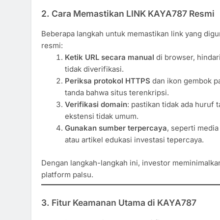
2. Cara Memastikan LINK KAYA787 Resmi
Beberapa langkah untuk memastikan link yang dig
resmi:
Ketik URL secara manual
di browser, hindari
tidak diverifikasi.
Periksa protokol HTTPS
dan ikon gembok pa
tanda bahwa situs terenkripsi.
Verifikasi domain
: pastikan tidak ada huruf
ekstensi tidak umum.
Gunakan sumber terpercaya
, seperti media
atau artikel edukasi investasi tepercaya.
Dengan langkah-langkah ini, investor meminimalka
platform palsu.
3. Fitur Keamanan Utama di KAYA787