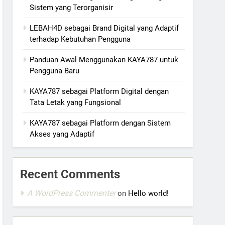
Sistem yang Terorganisir
LEBAH4D sebagai Brand Digital yang Adaptif
terhadap Kebutuhan Pengguna
Panduan Awal Menggunakan KAYA787 untuk
Pengguna Baru
KAYA787 sebagai Platform Digital dengan
Tata Letak yang Fungsional
KAYA787 sebagai Platform dengan Sistem
Akses yang Adaptif
Recent Comments
A WordPress Commenter
on
Hello world!