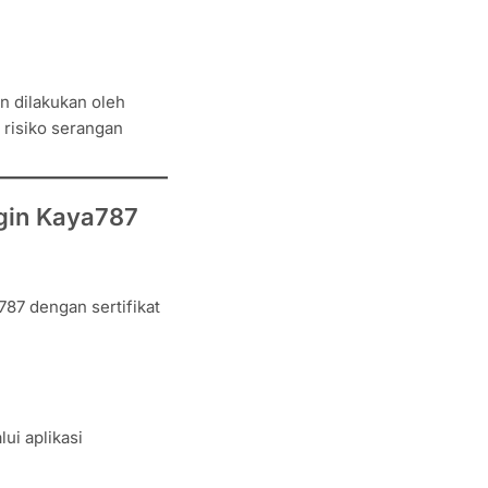
n dilakukan oleh
 risiko serangan
ogin Kaya787
787 dengan sertifikat
ui aplikasi