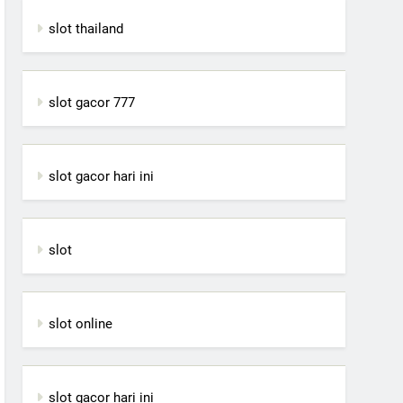
slot thailand
slot gacor 777
slot gacor hari ini
slot
slot online
slot gacor hari ini