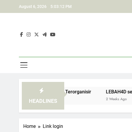
Skip
August 6, 2026
5:03:13 PM
to
content
Ma
Dukung Pr
ngan Sistem yang Terorganisir
LEBAH4D sebagai Brand 
2 Weeks Ago
HEADLINES
Home
Link login