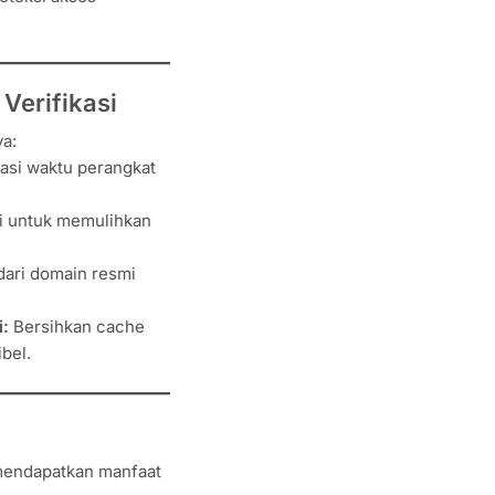
Verifikasi
a:
asi waktu perangkat
i untuk memulihkan
 dari domain resmi
:
Bersihkan cache
bel.
 mendapatkan manfaat