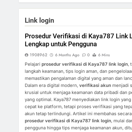
Link login
Prosedur Verifikasi di Kaya787 Link
Lengkap untuk Pengguna
1908962
6 Months Ago
0
6 Mins
Pelajari
prosedur verifikasi di Kaya787 link login
,
langkah keamanan, tips login aman, dan pengelolaa
memastikan pengalaman digital yang aman dan lanc
Dalam era digital modern,
verifikasi akun
menjadi s
krusial untuk menjaga keamanan data pribadi dan
yang optimal. Kaya787 menyediakan link login ya
cepat ke platform, tetapi proses verifikasi yang tep
akun tetap terlindungi. Artikel ini membahas seca
prosedur verifikasi di Kaya787 link login
, mulai dar
pengguna hingga tips menjaga keamanan akun, ditu