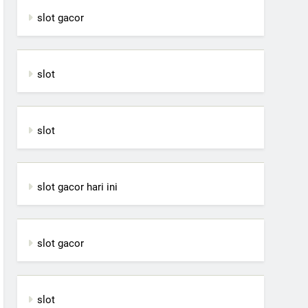
slot gacor
slot
slot
slot gacor hari ini
slot gacor
slot