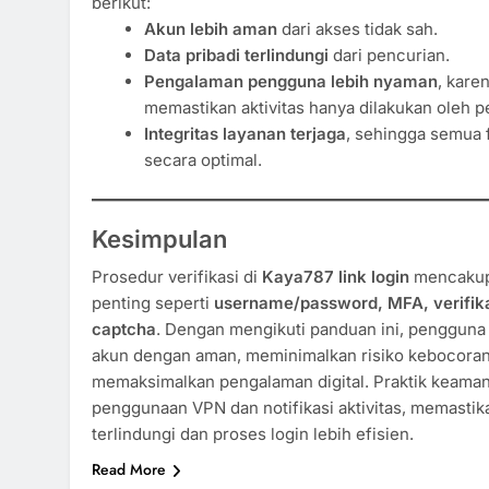
berikut:
Akun lebih aman
dari akses tidak sah.
Data pribadi terlindungi
dari pencurian.
Pengalaman pengguna lebih nyaman
, kare
memastikan aktivitas hanya dilakukan oleh p
Integritas layanan terjaga
, sehingga semua 
secara optimal.
Kesimpulan
Prosedur verifikasi di
Kaya787 link login
mencakup
penting seperti
username/password, MFA, verifika
captcha
. Dengan mengikuti panduan ini, penggun
akun dengan aman, meminimalkan risiko kebocoran
memaksimalkan pengalaman digital. Praktik keaman
penggunaan VPN dan notifikasi aktivitas, memastik
terlindungi dan proses login lebih efisien.
Read More