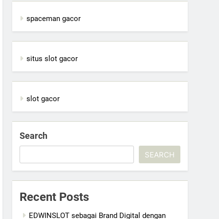
spaceman gacor
situs slot gacor
slot gacor
Search
SEARCH
Recent Posts
EDWINSLOT sebagai Brand Digital dengan