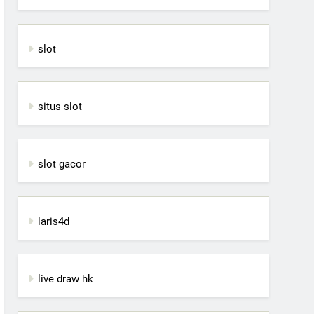
slot
situs slot
slot gacor
laris4d
live draw hk