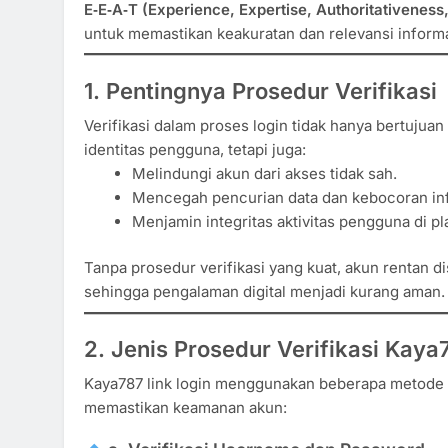
E‑E‑A‑T (Experience, Expertise, Authoritativeness
untuk memastikan keakuratan dan relevansi informa
1. Pentingnya Prosedur Verifikasi
Verifikasi dalam proses login tidak hanya bertujua
identitas pengguna, tetapi juga:
Melindungi akun dari akses tidak sah.
Mencegah pencurian data dan kebocoran info
Menjamin integritas aktivitas pengguna di pl
Tanpa prosedur verifikasi yang kuat, akun rentan d
sehingga pengalaman digital menjadi kurang aman.
2. Jenis Prosedur Verifikasi Kaya
Kaya787 link login menggunakan beberapa metode v
memastikan keamanan akun: