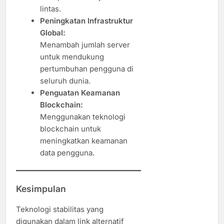
lintas.
Peningkatan Infrastruktur
Global:
Menambah jumlah server
untuk mendukung
pertumbuhan pengguna di
seluruh dunia.
Penguatan Keamanan
Blockchain:
Menggunakan teknologi
blockchain untuk
meningkatkan keamanan
data pengguna.
Kesimpulan
Teknologi stabilitas yang
digunakan dalam link alternatif