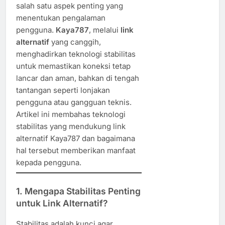
salah satu aspek penting yang
menentukan pengalaman
pengguna.
Kaya787
, melalui
link
alternatif
yang canggih,
menghadirkan teknologi stabilitas
untuk memastikan koneksi tetap
lancar dan aman, bahkan di tengah
tantangan seperti lonjakan
pengguna atau gangguan teknis.
Artikel ini membahas teknologi
stabilitas yang mendukung link
alternatif Kaya787 dan bagaimana
hal tersebut memberikan manfaat
kepada pengguna.
1. Mengapa Stabilitas Penting
untuk Link Alternatif?
Stabilitas adalah kunci agar