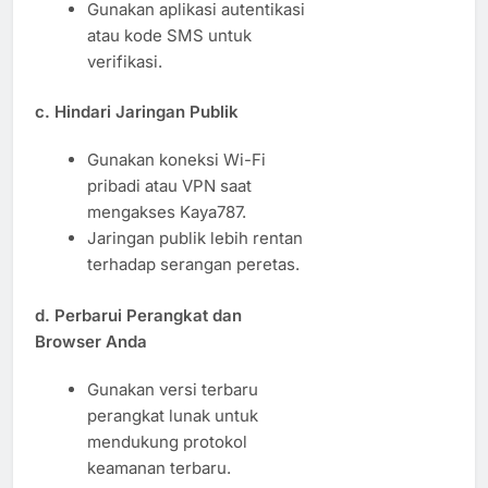
Gunakan aplikasi autentikasi
atau kode SMS untuk
verifikasi.
c. Hindari Jaringan Publik
Gunakan koneksi Wi-Fi
pribadi atau VPN saat
mengakses Kaya787.
Jaringan publik lebih rentan
terhadap serangan peretas.
d. Perbarui Perangkat dan
Browser Anda
Gunakan versi terbaru
perangkat lunak untuk
mendukung protokol
keamanan terbaru.