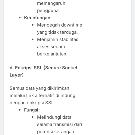
memengaruhi
pengguna.
Keuntungan:
Mencegah downtime
yang tidak terduga.
Menjamin stabilitas
akses secara
berkelanjutan.
d. Enkripsi SSL (Secure Socket
Layer)
Semua data yang dikirimkan
melalui link alternatif dilindungi
dengan enkripsi SSL.
Fungsi:
Melindungi data
selama transmisi dari
potensi serangan