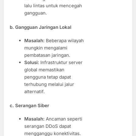
lalu lintas untuk mencegah
gangguan.
b. Gangguan Jaringan Lokal
Masalah:
Beberapa wilayah
mungkin mengalami
pembatasan jaringan.
Solusi:
Infrastruktur server
global memastikan
pengguna tetap dapat
terhubung melalui jalur
alternatif.
c. Serangan Siber
Masalah:
Ancaman seperti
serangan DDoS dapat
mengganggu konektivitas.