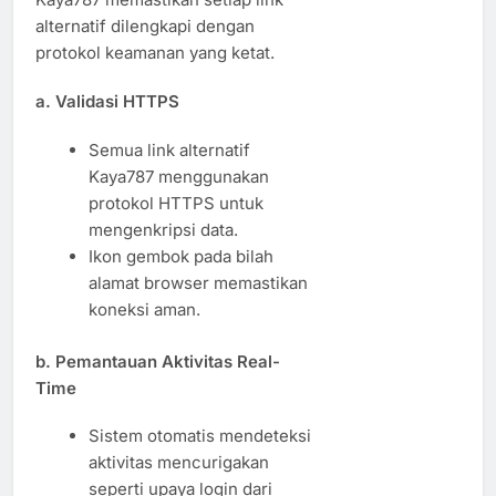
alternatif dilengkapi dengan
protokol keamanan yang ketat.
a. Validasi HTTPS
Semua link alternatif
Kaya787 menggunakan
protokol HTTPS untuk
mengenkripsi data.
Ikon gembok pada bilah
alamat browser memastikan
koneksi aman.
b. Pemantauan Aktivitas Real-
Time
Sistem otomatis mendeteksi
aktivitas mencurigakan
seperti upaya login dari