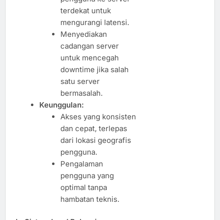
terdekat untuk
mengurangi latensi.
Menyediakan
cadangan server
untuk mencegah
downtime jika salah
satu server
bermasalah.
Keunggulan:
Akses yang konsisten
dan cepat, terlepas
dari lokasi geografis
pengguna.
Pengalaman
pengguna yang
optimal tanpa
hambatan teknis.