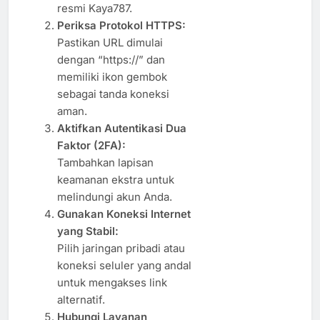
resmi Kaya787.
Periksa Protokol HTTPS:
Pastikan URL dimulai
dengan “https://” dan
memiliki ikon gembok
sebagai tanda koneksi
aman.
Aktifkan Autentikasi Dua
Faktor (2FA):
Tambahkan lapisan
keamanan ekstra untuk
melindungi akun Anda.
Gunakan Koneksi Internet
yang Stabil:
Pilih jaringan pribadi atau
koneksi seluler yang andal
untuk mengakses link
alternatif.
Hubungi Layanan