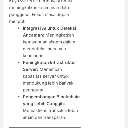
Kaya787 terus berinovasi untuk
meningkatkan keamanan data
pengguna. Fokus masa depan
meliputi:
Integrasi AI untuk Deteksi
Ancaman:
Meningkatkan
kemampuan sistem dalam
mendeteksi ancaman
keamanan.
Peningkatan Infrastruktur
Server:
Menambah
kapasitas server untuk
mendukung lebih banyak
pengguna.
Pengembangan Blockchain
yang Lebih Canggih:
Memastikan transaksi lebih
aman dan transparan.