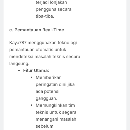
terjadi lonjakan
pengguna secara
tiba-tiba.
c. Pemantauan Real-Time
Kaya787 menggunakan teknologi
pemantauan otomatis untuk
mendeteksi masalah teknis secara
langsung.
Fitur Utama:
Memberikan
peringatan dini jika
ada potensi
gangguan.
Memungkinkan tim
teknis untuk segera
menangani masalah
sebelum