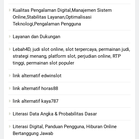
Kualitas Pengalaman Digital,Manajemen Sistem
Online,Stabilitas Layanan,Optimalisasi
Teknologi,Pengalaman Pengguna
Layanan dan Dukungan
Lebah4D, judi slot online, slot terpercaya, permainan judi,
strategi menang, platform slot, perjudian online, RTP
tinggi, permainan slot populer
link alternatif edwinslot
link alternatif horas88
link alternatif kaya787
Literasi Data Angka & Probabilitas Dasar
Literasi Digital, Panduan Pengguna, Hiburan Online
Bertanggung Jawab