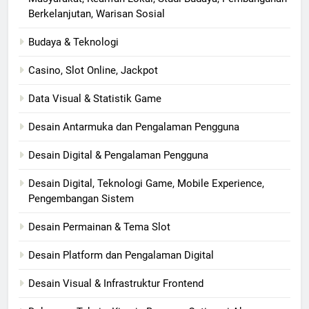
Berkelanjutan, Warisan Sosial
Budaya & Teknologi
Casino, Slot Online, Jackpot
Data Visual & Statistik Game
Desain Antarmuka dan Pengalaman Pengguna
Desain Digital & Pengalaman Pengguna
Desain Digital, Teknologi Game, Mobile Experience,
Pengembangan Sistem
Desain Permainan & Tema Slot
Desain Platform dan Pengalaman Digital
Desain Visual & Infrastruktur Frontend