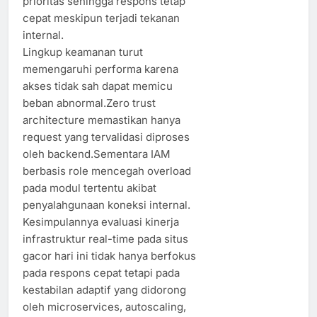
prioritas sehingga respons tetap
cepat meskipun terjadi tekanan
internal.
Lingkup keamanan turut
memengaruhi performa karena
akses tidak sah dapat memicu
beban abnormal.Zero trust
architecture memastikan hanya
request yang tervalidasi diproses
oleh backend.Sementara IAM
berbasis role mencegah overload
pada modul tertentu akibat
penyalahgunaan koneksi internal.
Kesimpulannya evaluasi kinerja
infrastruktur real-time pada situs
gacor hari ini tidak hanya berfokus
pada respons cepat tetapi pada
kestabilan adaptif yang didorong
oleh microservices, autoscaling,