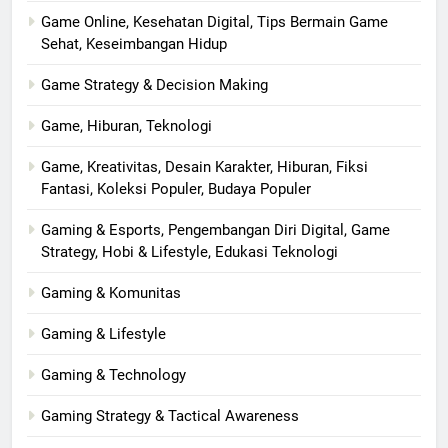
Game Online, Kesehatan Digital, Tips Bermain Game
Sehat, Keseimbangan Hidup
Game Strategy & Decision Making
Game, Hiburan, Teknologi
Game, Kreativitas, Desain Karakter, Hiburan, Fiksi
Fantasi, Koleksi Populer, Budaya Populer
Gaming & Esports, Pengembangan Diri Digital, Game
Strategy, Hobi & Lifestyle, Edukasi Teknologi
Gaming & Komunitas
Gaming & Lifestyle
Gaming & Technology
Gaming Strategy & Tactical Awareness