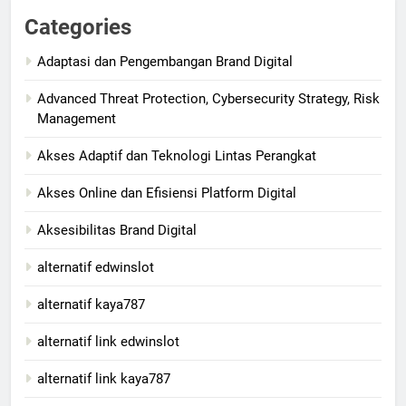
Categories
Adaptasi dan Pengembangan Brand Digital
Advanced Threat Protection, Cybersecurity Strategy, Risk
Management
Akses Adaptif dan Teknologi Lintas Perangkat
Akses Online dan Efisiensi Platform Digital
Aksesibilitas Brand Digital
alternatif edwinslot
alternatif kaya787
alternatif link edwinslot
alternatif link kaya787