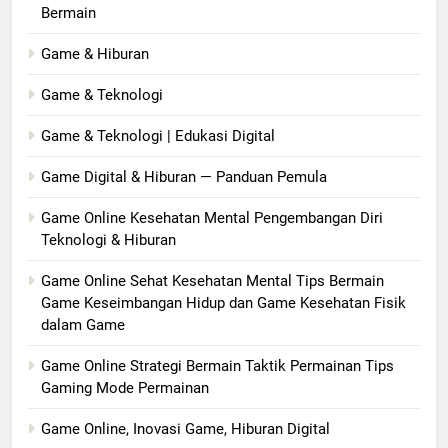
Bermain
Game & Hiburan
Game & Teknologi
Game & Teknologi | Edukasi Digital
Game Digital & Hiburan — Panduan Pemula
Game Online Kesehatan Mental Pengembangan Diri
Teknologi & Hiburan
Game Online Sehat Kesehatan Mental Tips Bermain
Game Keseimbangan Hidup dan Game Kesehatan Fisik
dalam Game
Game Online Strategi Bermain Taktik Permainan Tips
Gaming Mode Permainan
Game Online, Inovasi Game, Hiburan Digital