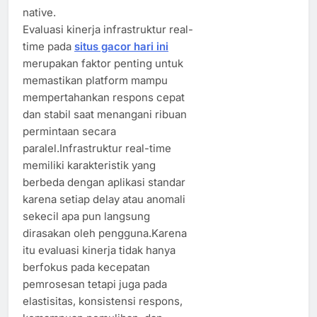
native.
Evaluasi kinerja infrastruktur real-
time pada
situs gacor hari ini
merupakan faktor penting untuk
memastikan platform mampu
mempertahankan respons cepat
dan stabil saat menangani ribuan
permintaan secara
paralel.Infrastruktur real-time
memiliki karakteristik yang
berbeda dengan aplikasi standar
karena setiap delay atau anomali
sekecil apa pun langsung
dirasakan oleh pengguna.Karena
itu evaluasi kinerja tidak hanya
berfokus pada kecepatan
pemrosesan tetapi juga pada
elastisitas, konsistensi respons,