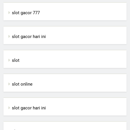
slot gacor 777
slot gacor hari ini
slot
slot online
slot gacor hari ini