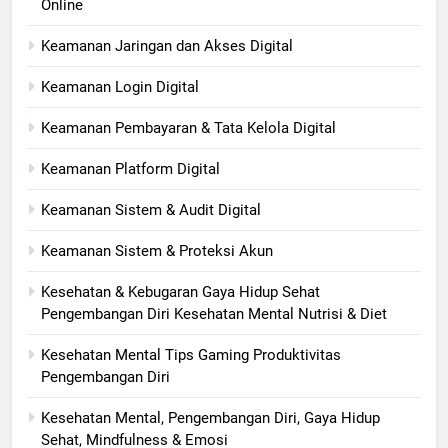
Online
Keamanan Jaringan dan Akses Digital
Keamanan Login Digital
Keamanan Pembayaran & Tata Kelola Digital
Keamanan Platform Digital
Keamanan Sistem & Audit Digital
Keamanan Sistem & Proteksi Akun
Kesehatan & Kebugaran Gaya Hidup Sehat
Pengembangan Diri Kesehatan Mental Nutrisi & Diet
Kesehatan Mental Tips Gaming Produktivitas
Pengembangan Diri
Kesehatan Mental, Pengembangan Diri, Gaya Hidup
Sehat, Mindfulness & Emosi