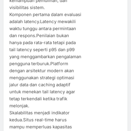
kemampuan pemulihan, dan
visibilitas sistem.
Komponen pertama dalam evaluasi
adalah latency.Latency mewakili
waktu tunggu antara permintaan
dan respons.Penilaian bukan
hanya pada rata-rata tetapi pada
tail latency seperti p95 dan p99
yang menggambarkan pengalaman
pengguna terburuk.Platform
dengan arsitektur modern akan
menggunakan strategi optimasi
jalur data dan caching adaptif
untuk menekan tail latency agar
tetap terkendali ketika trafik
melonjak.
Skalabilitas menjadi indikator
kedua.Situs real-time harus
mampu memperluas kapasitas