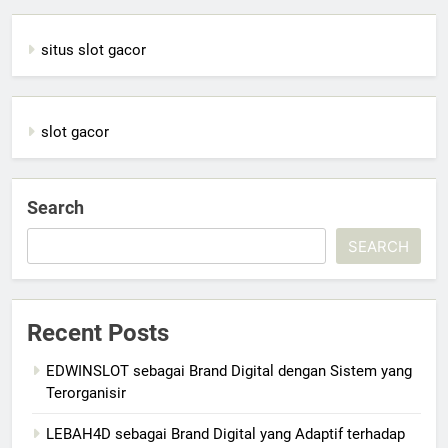
situs slot gacor
slot gacor
Search
SEARCH
Recent Posts
EDWINSLOT sebagai Brand Digital dengan Sistem yang
Terorganisir
LEBAH4D sebagai Brand Digital yang Adaptif terhadap