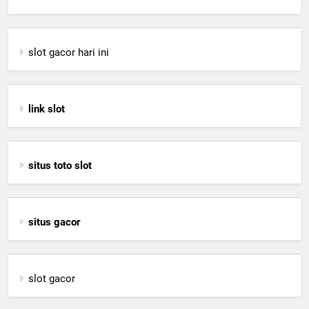
slot gacor hari ini
link slot
situs toto slot
situs gacor
slot gacor