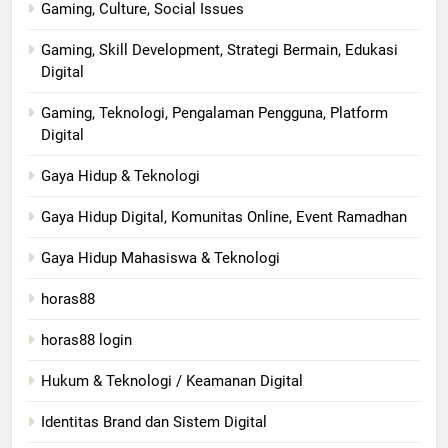
Gaming, Culture, Social Issues
Gaming, Skill Development, Strategi Bermain, Edukasi
Digital
Gaming, Teknologi, Pengalaman Pengguna, Platform
Digital
Gaya Hidup & Teknologi
Gaya Hidup Digital, Komunitas Online, Event Ramadhan
Gaya Hidup Mahasiswa & Teknologi
horas88
horas88 login
Hukum & Teknologi / Keamanan Digital
Identitas Brand dan Sistem Digital