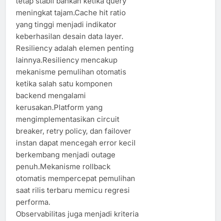
tetap stabil bahkan ketika query
meningkat tajam.Cache hit ratio
yang tinggi menjadi indikator
keberhasilan desain data layer.
Resiliency adalah elemen penting
lainnya.Resiliency mencakup
mekanisme pemulihan otomatis
ketika salah satu komponen
backend mengalami
kerusakan.Platform yang
mengimplementasikan circuit
breaker, retry policy, dan failover
instan dapat mencegah error kecil
berkembang menjadi outage
penuh.Mekanisme rollback
otomatis mempercepat pemulihan
saat rilis terbaru memicu regresi
performa.
Observabilitas juga menjadi kriteria