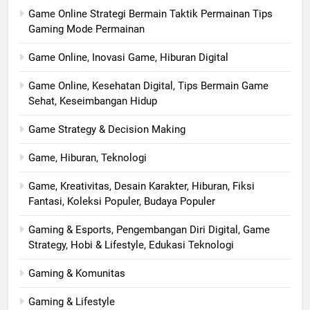
Game Online Strategi Bermain Taktik Permainan Tips
Gaming Mode Permainan
Game Online, Inovasi Game, Hiburan Digital
Game Online, Kesehatan Digital, Tips Bermain Game
Sehat, Keseimbangan Hidup
Game Strategy & Decision Making
Game, Hiburan, Teknologi
Game, Kreativitas, Desain Karakter, Hiburan, Fiksi
Fantasi, Koleksi Populer, Budaya Populer
Gaming & Esports, Pengembangan Diri Digital, Game
Strategy, Hobi & Lifestyle, Edukasi Teknologi
Gaming & Komunitas
Gaming & Lifestyle