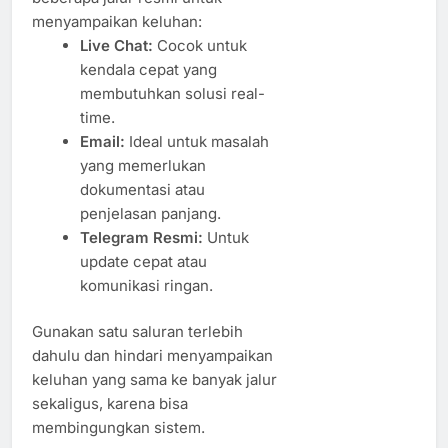
menyampaikan keluhan:
Live Chat:
Cocok untuk
kendala cepat yang
membutuhkan solusi real-
time.
Email:
Ideal untuk masalah
yang memerlukan
dokumentasi atau
penjelasan panjang.
Telegram Resmi:
Untuk
update cepat atau
komunikasi ringan.
Gunakan satu saluran terlebih
dahulu dan hindari menyampaikan
keluhan yang sama ke banyak jalur
sekaligus, karena bisa
membingungkan sistem.