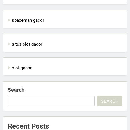
spaceman gacor
situs slot gacor
slot gacor
Search
SEARCH
Recent Posts