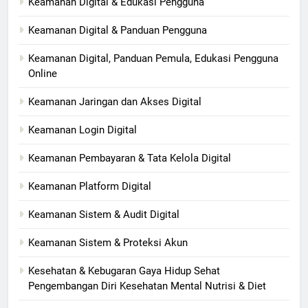
Keamanan Digital & Edukasi Pengguna
Keamanan Digital & Panduan Pengguna
Keamanan Digital, Panduan Pemula, Edukasi Pengguna
Online
Keamanan Jaringan dan Akses Digital
Keamanan Login Digital
Keamanan Pembayaran & Tata Kelola Digital
Keamanan Platform Digital
Keamanan Sistem & Audit Digital
Keamanan Sistem & Proteksi Akun
Kesehatan & Kebugaran Gaya Hidup Sehat
Pengembangan Diri Kesehatan Mental Nutrisi & Diet