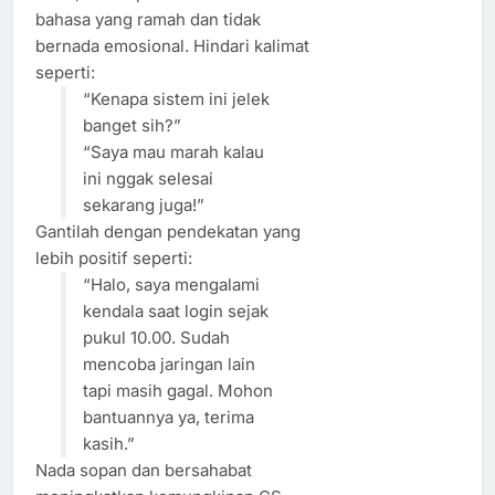
bahasa yang ramah dan tidak
bernada emosional. Hindari kalimat
seperti:
“Kenapa sistem ini jelek
banget sih?”
“Saya mau marah kalau
ini nggak selesai
sekarang juga!”
Gantilah dengan pendekatan yang
lebih positif seperti:
“Halo, saya mengalami
kendala saat login sejak
pukul 10.00. Sudah
mencoba jaringan lain
tapi masih gagal. Mohon
bantuannya ya, terima
kasih.”
Nada sopan dan bersahabat