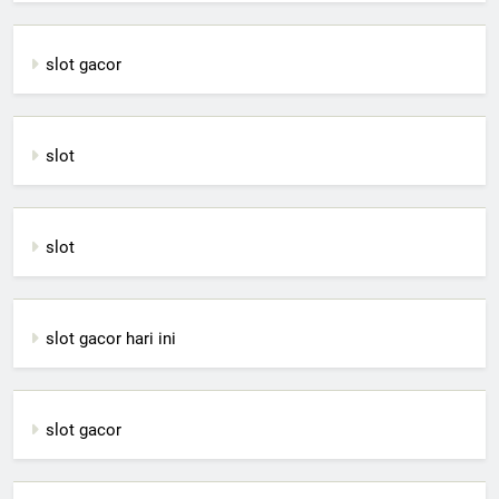
slot gacor
slot
slot
slot gacor hari ini
slot gacor