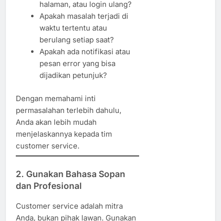
halaman, atau login ulang?
Apakah masalah terjadi di
waktu tertentu atau
berulang setiap saat?
Apakah ada notifikasi atau
pesan error yang bisa
dijadikan petunjuk?
Dengan memahami inti
permasalahan terlebih dahulu,
Anda akan lebih mudah
menjelaskannya kepada tim
customer service.
2. Gunakan Bahasa Sopan
dan Profesional
Customer service adalah mitra
Anda, bukan pihak lawan. Gunakan