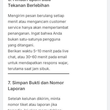
Tekanan Berlebihan
Mengirim pesan berulang setiap
menit atau mengancam customer
service hanya akan memperlambat
penanganan. Ingat bahwa Anda
bukan satu-satunya pengguna
yang ditangani.
Berikan waktu 5–10 menit pada live
chat, atau 30–60 menit pada email
untuk mendapatkan respons wajar,
terutama saat jam sibuk.
7. Simpan Bukti dan Nomor
Laporan
Setelah keluhan dikirim, minta
nomor tiket atau laporan jika