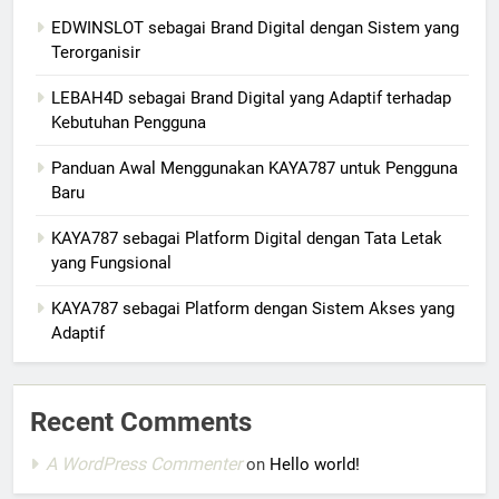
EDWINSLOT sebagai Brand Digital dengan Sistem yang
Terorganisir
LEBAH4D sebagai Brand Digital yang Adaptif terhadap
Kebutuhan Pengguna
Panduan Awal Menggunakan KAYA787 untuk Pengguna
Baru
KAYA787 sebagai Platform Digital dengan Tata Letak
yang Fungsional
KAYA787 sebagai Platform dengan Sistem Akses yang
Adaptif
Recent Comments
A WordPress Commenter
on
Hello world!