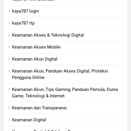
kaya787 login
kaya787 rtp
Keamanan Akses & Teknologi Digital
Keamanan Akses Mobile
Keamanan Akun Digital
Keamanan Akun, Panduan Akses Digital, Proteksi
Pengguna Online
Keamanan Akun, Tips Gaming, Panduan Pemula, Dunia
Game, Teknologi & Internet
Keamanan dan Transparansi
Keamanan Digital