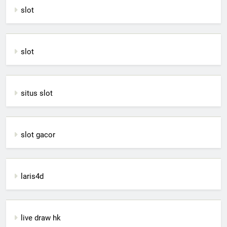
slot
slot
situs slot
slot gacor
laris4d
live draw hk