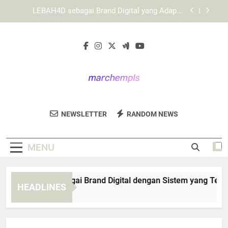
Skip
Panduan Awal Menggunakan KAYA787 untuk
to
Pengguna Baru
content
KAYA787 sebagai Platform Digital dengan Tata
Letak yang Fungsional
EDWINSLOT sebagai Brand Digital dengan Sistem
yang Terorganisir
LEBAH4D sebagai Brand Digital yang Adaptif
terhadap Kebutuhan Pengguna
Marché MPLS
Panduan Awal Menggunakan KAYA787 untuk
Dukung Produk Lokal Dengan
Pengguna Baru
NEWSLETTER
RANDOM NEWS
Berbelanja Di Marché MPLS. Temukan
KAYA787 sebagai Platform Digital dengan Tata
Letak yang Fungsional
Barang Seni Dan Kreatif Dari Komunitas
MENU
Lokal.
WINSLOT sebagai Brand Digital dengan Sistem yang Terorgan
HEADLINES
Weeks Ago