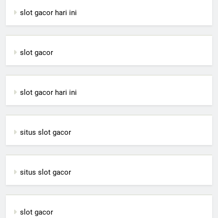
slot gacor hari ini
slot gacor
slot gacor hari ini
situs slot gacor
situs slot gacor
slot gacor