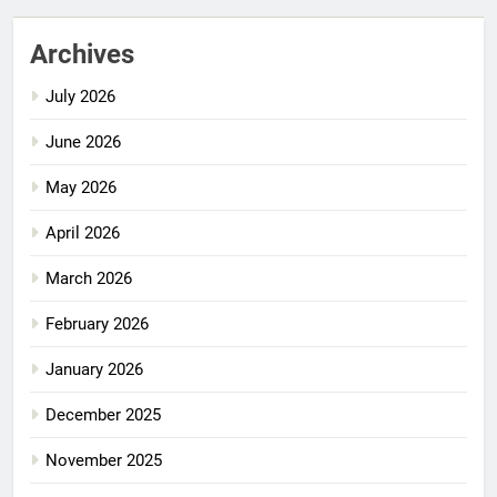
Archives
July 2026
June 2026
May 2026
April 2026
March 2026
February 2026
January 2026
December 2025
November 2025