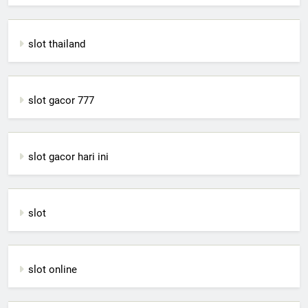
slot thailand
slot gacor 777
slot gacor hari ini
slot
slot online