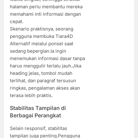
halaman perlu membantu mereka
memahami inti informasi dengan
cepat.
Skenario praktisnya, seorang
pengguna membuka Tiara4D
Alternatif melalui ponsel saat
sedang bepergian.Ia ingin
menemukan informasi dasar tanpa
harus menggulir terlalu jauh.Jika
heading jelas, tombol mudah
terlihat, dan paragraf tersusun
ringkas, pengalaman akses akan
terasa lebih praktis.
Stabilitas Tampilan di
Berbagai Perangkat
Selain responsif, stabilitas
tampilan juga penting.Pengguna