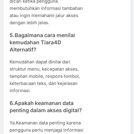
dicari ketika pengguna
membutuhkan informasi tambahan
atau ingin memahami jalur akses
dengan lebih jelas.
5.Bagaimana cara menilai
kemudahan Tiara4D
Alternatif?
Kemudahan dapat dinilai dari
struktur menu, kecepatan akses,
tampilan mobile, respons tombol,
keterbacaan teks, dan kejelasan
informasi.
6.Apakah keamanan data
penting dalam akses digital?
Ya.Keamanan data penting karena
pengguna perlu menjaga informasi