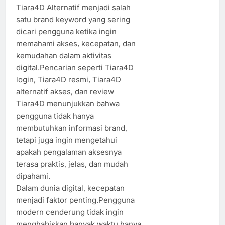
Tiara4D Alternatif menjadi salah
satu brand keyword yang sering
dicari pengguna ketika ingin
memahami akses, kecepatan, dan
kemudahan dalam aktivitas
digital.Pencarian seperti Tiara4D
login, Tiara4D resmi, Tiara4D
alternatif akses, dan review
Tiara4D menunjukkan bahwa
pengguna tidak hanya
membutuhkan informasi brand,
tetapi juga ingin mengetahui
apakah pengalaman aksesnya
terasa praktis, jelas, dan mudah
dipahami.
Dalam dunia digital, kecepatan
menjadi faktor penting.Pengguna
modern cenderung tidak ingin
menghabiskan banyak waktu hanya