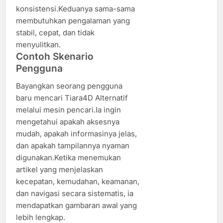
konsistensi.Keduanya sama-sama
membutuhkan pengalaman yang
stabil, cepat, dan tidak
menyulitkan.
Contoh Skenario
Pengguna
Bayangkan seorang pengguna
baru mencari Tiara4D Alternatif
melalui mesin pencari.Ia ingin
mengetahui apakah aksesnya
mudah, apakah informasinya jelas,
dan apakah tampilannya nyaman
digunakan.Ketika menemukan
artikel yang menjelaskan
kecepatan, kemudahan, keamanan,
dan navigasi secara sistematis, ia
mendapatkan gambaran awal yang
lebih lengkap.