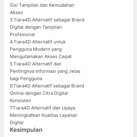
Sisi Tampilan dan Kemudahan
Akses
3.Tiara4D Alternatif sebagai Brand
Digital dengan Tampilan
Profesional
4.Tiara4D Alternatif untuk
Pengguna Modern yang
Mengutamakan Akses Cepat
5.Tiara4D Alternatif dan
Pentingnya Informasi yang Jelas
bagi Pengguna
6.Tiara4D Alternatif sebagai Brand
Online dengan Citra Digital
Konsisten
7.Tiara4D Alternatif dan Upaya
Meningkatkan Kualitas Layanan
Digital
Kesimpulan