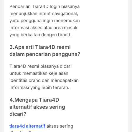
Pencarian Tiara4D login biasanya
menunjukkan intent navigational,
yaitu pengguna ingin menemukan
informasi akses atau area masuk
yang berkaitan dengan brand.
3.Apa arti Tiara4D resmi
dalam pencarian pengguna?
Tiara4D resmi biasanya dicari
untuk memastikan kejelasan
identitas brand dan mendapatkan
informasi yang lebih terarah.
4.Mengapa Tiara4D
alternatif akses sering
dicari?
tiara4d alternatif
akses sering