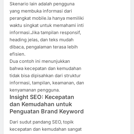
Skenario lain adalah pengguna
yang membuka informasi dari
perangkat mobile.Ia hanya memiliki
waktu singkat untuk memahami inti
informasi.Jika tampilan responsif,
heading jelas, dan teks mudah
dibaca, pengalaman terasa lebih
efisien.
Dua contoh ini menunjukkan
bahwa kecepatan dan kemudahan
tidak bisa dipisahkan dari struktur
informasi, tampilan, keamanan, dan
kenyamanan pengguna.
Insight SEO: Kecepatan
dan Kemudahan untuk
Penguatan Brand Keyword
Dari sudut pandang SEO, topik
kecepatan dan kemudahan sangat