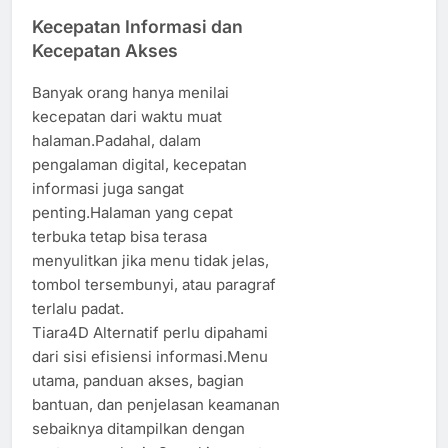
Kecepatan Informasi dan
Kecepatan Akses
Banyak orang hanya menilai
kecepatan dari waktu muat
halaman.Padahal, dalam
pengalaman digital, kecepatan
informasi juga sangat
penting.Halaman yang cepat
terbuka tetap bisa terasa
menyulitkan jika menu tidak jelas,
tombol tersembunyi, atau paragraf
terlalu padat.
Tiara4D Alternatif perlu dipahami
dari sisi efisiensi informasi.Menu
utama, panduan akses, bagian
bantuan, dan penjelasan keamanan
sebaiknya ditampilkan dengan