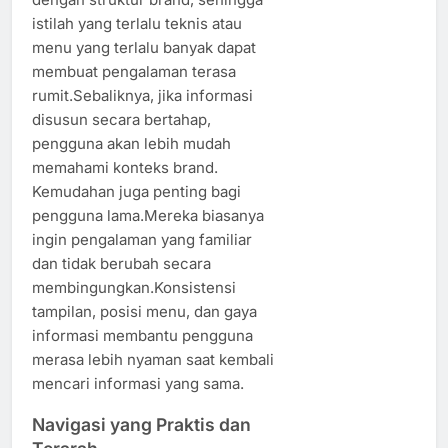
istilah yang terlalu teknis atau
menu yang terlalu banyak dapat
membuat pengalaman terasa
rumit.Sebaliknya, jika informasi
disusun secara bertahap,
pengguna akan lebih mudah
memahami konteks brand.
Kemudahan juga penting bagi
pengguna lama.Mereka biasanya
ingin pengalaman yang familiar
dan tidak berubah secara
membingungkan.Konsistensi
tampilan, posisi menu, dan gaya
informasi membantu pengguna
merasa lebih nyaman saat kembali
mencari informasi yang sama.
Navigasi yang Praktis dan