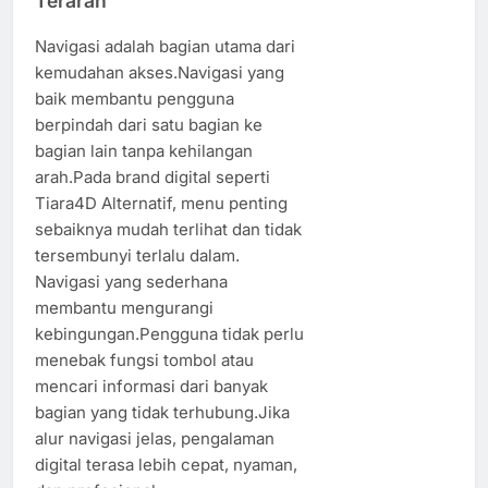
Terarah
Navigasi adalah bagian utama dari
kemudahan akses.Navigasi yang
baik membantu pengguna
berpindah dari satu bagian ke
bagian lain tanpa kehilangan
arah.Pada brand digital seperti
Tiara4D Alternatif, menu penting
sebaiknya mudah terlihat dan tidak
tersembunyi terlalu dalam.
Navigasi yang sederhana
membantu mengurangi
kebingungan.Pengguna tidak perlu
menebak fungsi tombol atau
mencari informasi dari banyak
bagian yang tidak terhubung.Jika
alur navigasi jelas, pengalaman
digital terasa lebih cepat, nyaman,