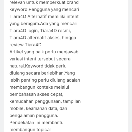
relevan untuk memperkuat brand
keyword.Pengguna yang mencari
Tiara4D Alternatif memiliki intent
yang beragam.Ada yang mencari
Tiara4D login, Tiara4D resmi,
Tiara4D alternatif akses, hingga
review Tiara4D.
Artikel yang baik perlu menjawab
variasi intent tersebut secara
natural.Keyword tidak perlu
diulang secara berlebihan.Yang
lebih penting perlu diulang adalah
membangun konteks melalui
pembahasan akses cepat,
kemudahan penggunaan, tampilan
mobile, keamanan data, dan
pengalaman pengguna.
Pendekatan ini membantu
membangun topical