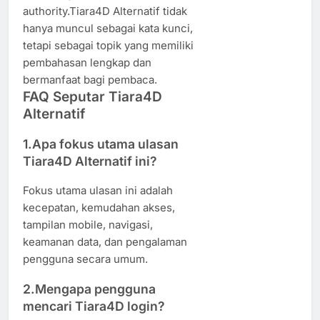
authority.Tiara4D Alternatif tidak
hanya muncul sebagai kata kunci,
tetapi sebagai topik yang memiliki
pembahasan lengkap dan
bermanfaat bagi pembaca.
FAQ Seputar Tiara4D
Alternatif
1.Apa fokus utama ulasan
Tiara4D Alternatif ini?
Fokus utama ulasan ini adalah
kecepatan, kemudahan akses,
tampilan mobile, navigasi,
keamanan data, dan pengalaman
pengguna secara umum.
2.Mengapa pengguna
mencari Tiara4D login?