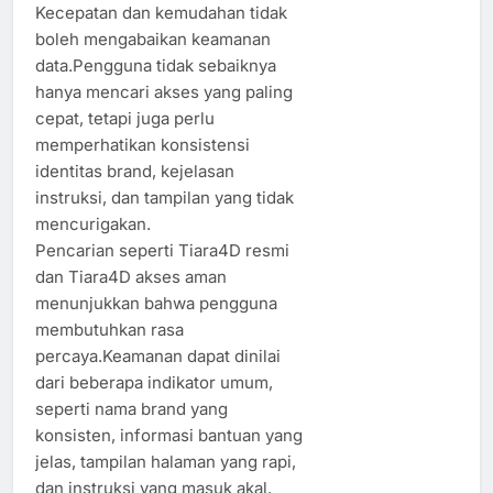
Kecepatan dan kemudahan tidak
boleh mengabaikan keamanan
data.Pengguna tidak sebaiknya
hanya mencari akses yang paling
cepat, tetapi juga perlu
memperhatikan konsistensi
identitas brand, kejelasan
instruksi, dan tampilan yang tidak
mencurigakan.
Pencarian seperti Tiara4D resmi
dan Tiara4D akses aman
menunjukkan bahwa pengguna
membutuhkan rasa
percaya.Keamanan dapat dinilai
dari beberapa indikator umum,
seperti nama brand yang
konsisten, informasi bantuan yang
jelas, tampilan halaman yang rapi,
dan instruksi yang masuk akal.