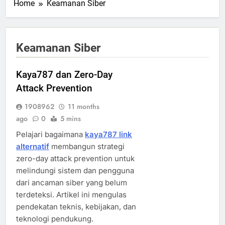
Home
Keamanan Siber
Keamanan Siber
Kaya787 dan Zero-Day
Attack Prevention
1908962
11 months
ago
0
5 mins
Pelajari bagaimana
kaya787 link
alternatif
membangun strategi
zero-day attack prevention untuk
melindungi sistem dan pengguna
dari ancaman siber yang belum
terdeteksi. Artikel ini mengulas
pendekatan teknis, kebijakan, dan
teknologi pendukung.