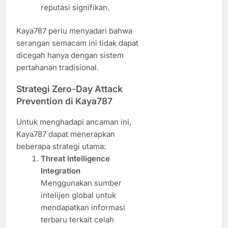
reputasi signifikan.
Kaya787 perlu menyadari bahwa
serangan semacam ini tidak dapat
dicegah hanya dengan sistem
pertahanan tradisional.
Strategi Zero-Day Attack
Prevention di Kaya787
Untuk menghadapi ancaman ini,
Kaya787 dapat menerapkan
beberapa strategi utama:
Threat Intelligence
Integration
Menggunakan sumber
intelijen global untuk
mendapatkan informasi
terbaru terkait celah