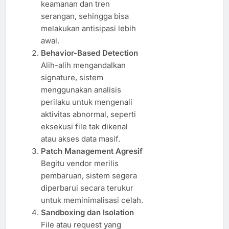
keamanan dan tren
serangan, sehingga bisa
melakukan antisipasi lebih
awal.
Behavior-Based Detection
Alih-alih mengandalkan
signature, sistem
menggunakan analisis
perilaku untuk mengenali
aktivitas abnormal, seperti
eksekusi file tak dikenal
atau akses data masif.
Patch Management Agresif
Begitu vendor merilis
pembaruan, sistem segera
diperbarui secara terukur
untuk meminimalisasi celah.
Sandboxing dan Isolation
File atau request yang