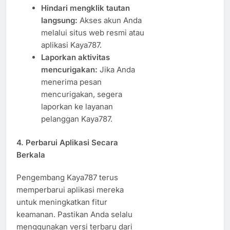
Hindari mengklik tautan
langsung:
Akses akun Anda
melalui situs web resmi atau
aplikasi Kaya787.
Laporkan aktivitas
mencurigakan:
Jika Anda
menerima pesan
mencurigakan, segera
laporkan ke layanan
pelanggan Kaya787.
4.
Perbarui Aplikasi Secara
Berkala
Pengembang Kaya787 terus
memperbarui aplikasi mereka
untuk meningkatkan fitur
keamanan. Pastikan Anda selalu
menggunakan versi terbaru dari