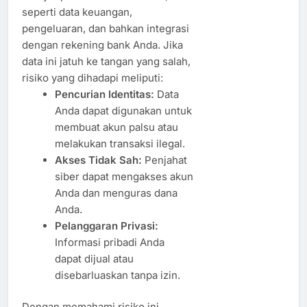
seperti data keuangan,
pengeluaran, dan bahkan integrasi
dengan rekening bank Anda. Jika
data ini jatuh ke tangan yang salah,
risiko yang dihadapi meliputi:
Pencurian Identitas:
Data
Anda dapat digunakan untuk
membuat akun palsu atau
melakukan transaksi ilegal.
Akses Tidak Sah:
Penjahat
siber dapat mengakses akun
Anda dan menguras dana
Anda.
Pelanggaran Privasi:
Informasi pribadi Anda
dapat dijual atau
disebarluaskan tanpa izin.
Dengan memahami risiko ini,