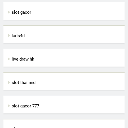
slot gacor
laris4d
live draw hk
slot thailand
slot gacor 777