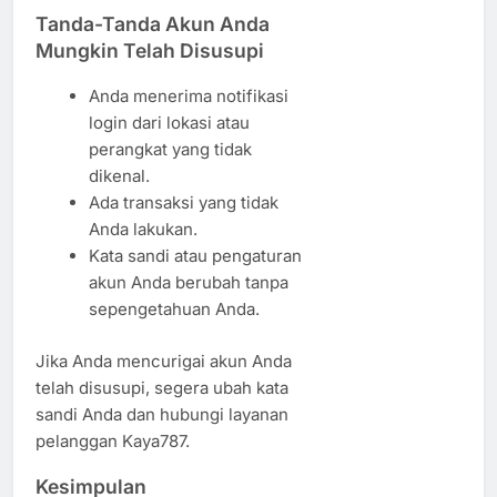
Tanda-Tanda Akun Anda
Mungkin Telah Disusupi
Anda menerima notifikasi
login dari lokasi atau
perangkat yang tidak
dikenal.
Ada transaksi yang tidak
Anda lakukan.
Kata sandi atau pengaturan
akun Anda berubah tanpa
sepengetahuan Anda.
Jika Anda mencurigai akun Anda
telah disusupi, segera ubah kata
sandi Anda dan hubungi layanan
pelanggan Kaya787.
Kesimpulan