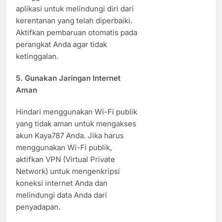
aplikasi untuk melindungi diri dari
kerentanan yang telah diperbaiki.
Aktifkan pembaruan otomatis pada
perangkat Anda agar tidak
ketinggalan.
5.
Gunakan Jaringan Internet
Aman
Hindari menggunakan Wi-Fi publik
yang tidak aman untuk mengakses
akun Kaya787 Anda. Jika harus
menggunakan Wi-Fi publik,
aktifkan VPN (Virtual Private
Network) untuk mengenkripsi
koneksi internet Anda dan
melindungi data Anda dari
penyadapan.