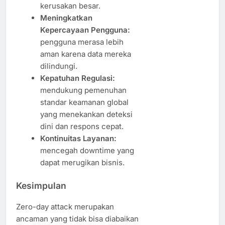
kerusakan besar.
Meningkatkan
Kepercayaan Pengguna:
pengguna merasa lebih
aman karena data mereka
dilindungi.
Kepatuhan Regulasi:
mendukung pemenuhan
standar keamanan global
yang menekankan deteksi
dini dan respons cepat.
Kontinuitas Layanan:
mencegah downtime yang
dapat merugikan bisnis.
Kesimpulan
Zero-day attack merupakan
ancaman yang tidak bisa diabaikan