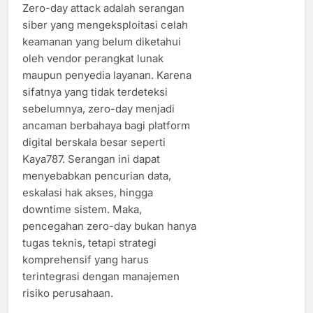
Zero-day attack adalah serangan
siber yang mengeksploitasi celah
keamanan yang belum diketahui
oleh vendor perangkat lunak
maupun penyedia layanan. Karena
sifatnya yang tidak terdeteksi
sebelumnya, zero-day menjadi
ancaman berbahaya bagi platform
digital berskala besar seperti
Kaya787. Serangan ini dapat
menyebabkan pencurian data,
eskalasi hak akses, hingga
downtime sistem. Maka,
pencegahan zero-day bukan hanya
tugas teknis, tetapi strategi
komprehensif yang harus
terintegrasi dengan manajemen
risiko perusahaan.