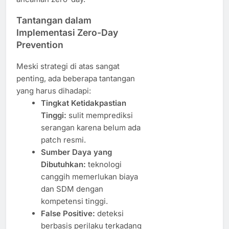
Tantangan dalam
Implementasi Zero-Day
Prevention
Meski strategi di atas sangat
penting, ada beberapa tantangan
yang harus dihadapi:
Tingkat Ketidakpastian
Tinggi:
sulit memprediksi
serangan karena belum ada
patch resmi.
Sumber Daya yang
Dibutuhkan:
teknologi
canggih memerlukan biaya
dan SDM dengan
kompetensi tinggi.
False Positive:
deteksi
berbasis perilaku terkadang