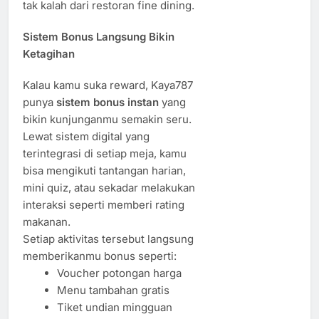
tak kalah dari restoran fine dining.
Sistem Bonus Langsung Bikin
Ketagihan
Kalau kamu suka reward, Kaya787
punya
sistem bonus instan
yang
bikin kunjunganmu semakin seru.
Lewat sistem digital yang
terintegrasi di setiap meja, kamu
bisa mengikuti tantangan harian,
mini quiz, atau sekadar melakukan
interaksi seperti memberi rating
makanan.
Setiap aktivitas tersebut langsung
memberikanmu bonus seperti:
Voucher potongan harga
Menu tambahan gratis
Tiket undian mingguan