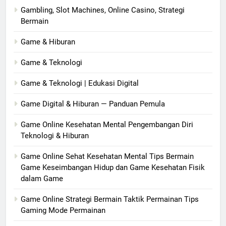
Gambling, Slot Machines, Online Casino, Strategi
Bermain
Game & Hiburan
Game & Teknologi
Game & Teknologi | Edukasi Digital
Game Digital & Hiburan — Panduan Pemula
Game Online Kesehatan Mental Pengembangan Diri
Teknologi & Hiburan
Game Online Sehat Kesehatan Mental Tips Bermain
Game Keseimbangan Hidup dan Game Kesehatan Fisik
dalam Game
Game Online Strategi Bermain Taktik Permainan Tips
Gaming Mode Permainan