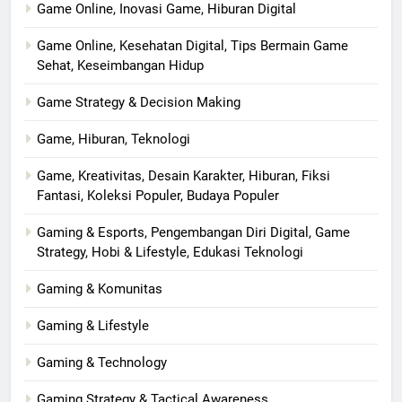
Game Online, Inovasi Game, Hiburan Digital
Game Online, Kesehatan Digital, Tips Bermain Game
Sehat, Keseimbangan Hidup
Game Strategy & Decision Making
Game, Hiburan, Teknologi
Game, Kreativitas, Desain Karakter, Hiburan, Fiksi
Fantasi, Koleksi Populer, Budaya Populer
Gaming & Esports, Pengembangan Diri Digital, Game
Strategy, Hobi & Lifestyle, Edukasi Teknologi
Gaming & Komunitas
Gaming & Lifestyle
Gaming & Technology
Gaming Strategy & Tactical Awareness