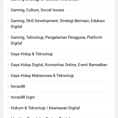
Gaming, Culture, Social Issues
Gaming, Skill Development, Strategi Bermain, Edukasi
Digital
Gaming, Teknologi, Pengalaman Pengguna, Platform
Digital
Gaya Hidup & Teknologi
Gaya Hidup Digital, Komunitas Online, Event Ramadhan
Gaya Hidup Mahasiswa & Teknologi
horas88
horas88 login
Hukum & Teknologi / Keamanan Digital