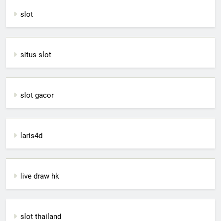
slot
situs slot
slot gacor
laris4d
live draw hk
slot thailand