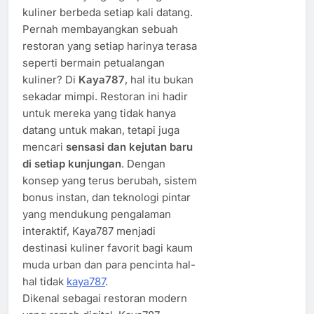
kuliner berbeda setiap kali datang.
Pernah membayangkan sebuah
restoran yang setiap harinya terasa
seperti bermain petualangan
kuliner? Di
Kaya787
, hal itu bukan
sekadar mimpi. Restoran ini hadir
untuk mereka yang tidak hanya
datang untuk makan, tetapi juga
mencari
sensasi dan kejutan baru
di setiap kunjungan
. Dengan
konsep yang terus berubah, sistem
bonus instan, dan teknologi pintar
yang mendukung pengalaman
interaktif, Kaya787 menjadi
destinasi kuliner favorit bagi kaum
muda urban dan para pencinta hal-
hal tidak
kaya787
.
Dikenal sebagai restoran modern