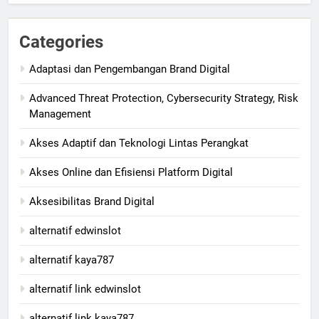
Categories
Adaptasi dan Pengembangan Brand Digital
Advanced Threat Protection, Cybersecurity Strategy, Risk
Management
Akses Adaptif dan Teknologi Lintas Perangkat
Akses Online dan Efisiensi Platform Digital
Aksesibilitas Brand Digital
alternatif edwinslot
alternatif kaya787
alternatif link edwinslot
alternatif link kaya787