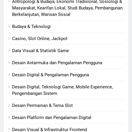
Antropologi & Budaya, Ekonomi Tradisional, Sosiologi &
Masyarakat, Kearifan Lokal, Studi Budaya, Pembangunan
Berkelanjutan, Warisan Sosial
Budaya & Teknologi
Casino, Slot Online, Jackpot
Data Visual & Statistik Game
Desain Antarmuka dan Pengalaman Pengguna
Desain Digital & Pengalaman Pengguna
Desain Digital, Teknologi Game, Mobile Experience,
Pengembangan Sistem
Desain Permainan & Tema Slot
Desain Platform dan Pengalaman Digital
Desain Visual & Infrastruktur Frontend