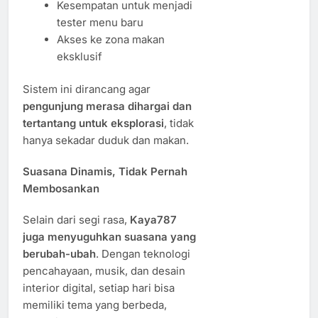
Kesempatan untuk menjadi
tester menu baru
Akses ke zona makan
eksklusif
Sistem ini dirancang agar
pengunjung merasa dihargai dan
tertantang untuk eksplorasi
, tidak
hanya sekadar duduk dan makan.
Suasana Dinamis, Tidak Pernah
Membosankan
Selain dari segi rasa,
Kaya787
juga menyuguhkan suasana yang
berubah-ubah
. Dengan teknologi
pencahayaan, musik, dan desain
interior digital, setiap hari bisa
memiliki tema yang berbeda,