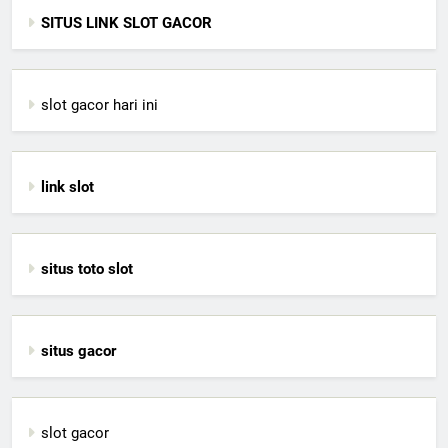
SITUS LINK SLOT GACOR
slot gacor hari ini
link slot
situs toto slot
situs gacor
slot gacor