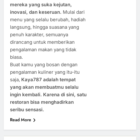
mereka yang suka kejutan,
inovasi, dan keseruan.
Mulai dari
menu yang selalu berubah, hadiah
langsung, hingga suasana yang
penuh karakter, semuanya
dirancang untuk memberikan
pengalaman makan yang tidak
biasa.
Buat kamu yang bosan dengan
pengalaman kuliner yang itu-itu
saja,
Kaya787 adalah tempat
yang akan membuatmu selalu
ingin kembali. Karena di sini, satu
restoran bisa menghadirkan
seribu sensasi.
Read More