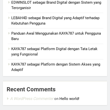
EDWINSLOT sebagai Brand Digital dengan Sistem yang
Terorganisir
LEBAH4D sebagai Brand Digital yang Adaptif terhadap
Kebutuhan Pengguna
Panduan Awal Menggunakan KAYA787 untuk Pengguna
Baru
KAYA787 sebagai Platform Digital dengan Tata Letak
yang Fungsional
KAYA787 sebagai Platform dengan Sistem Akses yang
Adaptif
Recent Comments
A WordPress Commenter
on
Hello world!