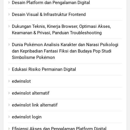
Desain Platform dan Pengalaman Digital
Desain Visual & Infrastruktur Frontend
Dukungan Teknis, Kinerja Browser, Optimasi Akses,
Keamanan & Privasi, Panduan Troubleshooting
Dunia Pokémon Analisis Karakter dan Narasi Psikologi
dan Kepribadian Fantasi Fiksi dan Budaya Pop Studi
Simbolisme Pokémon
Edukasi Risiko Permainan Digital
edwinslot
edwinslot alternatif
edwinslot link alternatif
edwinslot login
Efisiensi Akses dan Pengalaman Platform Digital