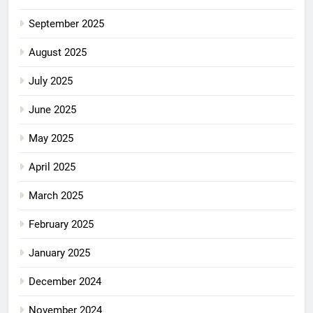
September 2025
August 2025
July 2025
June 2025
May 2025
April 2025
March 2025
February 2025
January 2025
December 2024
November 2024