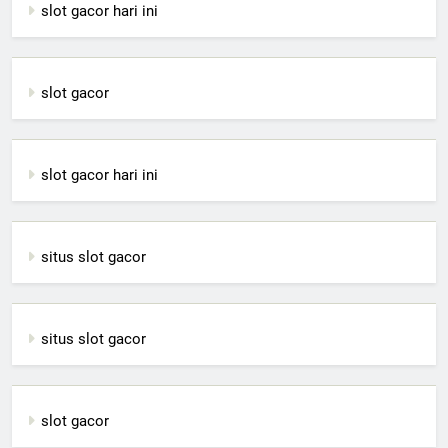
slot gacor hari ini
slot gacor
slot gacor hari ini
situs slot gacor
situs slot gacor
slot gacor