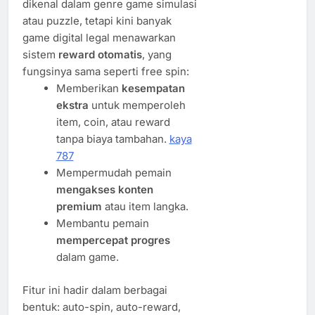
dikenal dalam genre game simulasi
atau puzzle, tetapi kini banyak
game digital legal menawarkan
sistem
reward otomatis
, yang
fungsinya sama seperti free spin:
Memberikan
kesempatan
ekstra
untuk memperoleh
item, coin, atau reward
tanpa biaya tambahan.
kaya
787
Mempermudah pemain
mengakses konten
premium
atau item langka.
Membantu pemain
mempercepat progres
dalam game.
Fitur ini hadir dalam berbagai
bentuk: auto-spin, auto-reward,