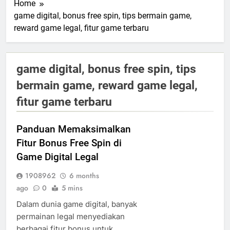
Home
game digital, bonus free spin, tips bermain game,
reward game legal, fitur game terbaru
game digital, bonus free spin, tips
bermain game, reward game legal,
fitur game terbaru
Panduan Memaksimalkan
Fitur Bonus Free Spin di
Game Digital Legal
1908962
6 months
ago
0
5 mins
Dalam dunia game digital, banyak
permainan legal menyediakan
berbagai fitur bonus untuk