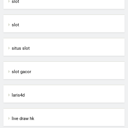
slot
slot
situs slot
slot gacor
laris4d
live draw hk