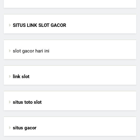
SITUS LINK SLOT GACOR
slot gacor hari ini
link slot
situs toto slot
situs gacor