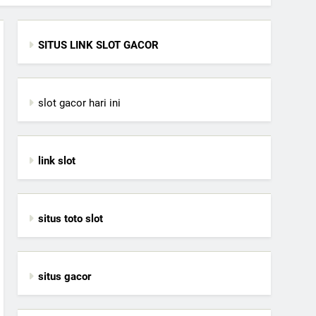
SITUS LINK SLOT GACOR
slot gacor hari ini
link slot
situs toto slot
situs gacor