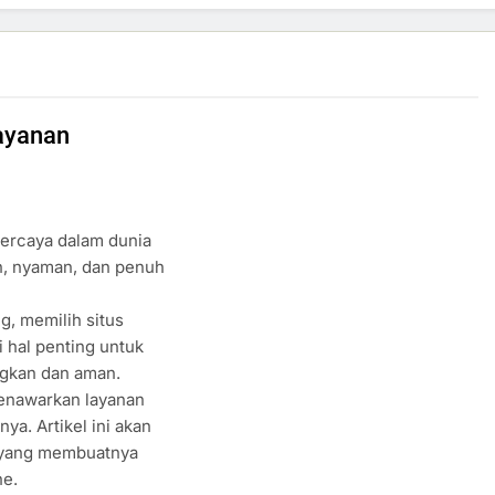
Layanan
percaya dalam dunia
n, nyaman, dan penuh
g, memilih situs
 hal penting untuk
gkan dan aman.
menawarkan layanan
a. Artikel ini akan
 yang membuatnya
ne.