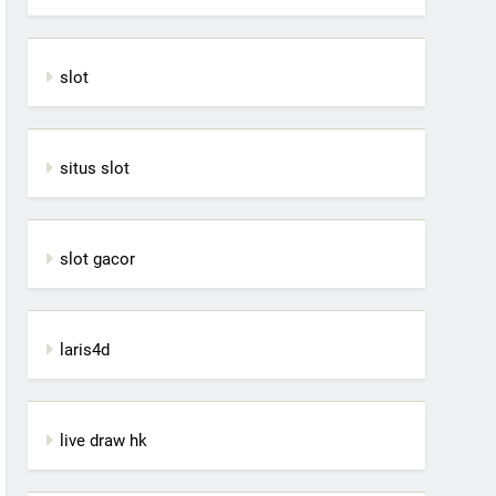
slot
situs slot
slot gacor
laris4d
live draw hk