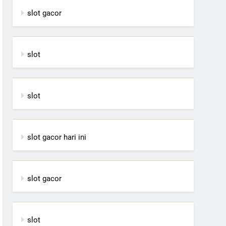
slot gacor
slot
slot
slot gacor hari ini
slot gacor
slot