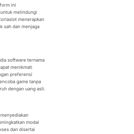
form ini
i untuk melindungi
 Corlaslot menerapkan
dak sah dan menjaga
edia software ternama
dapat menikmati
ngan preferensi
mencoba game tanpa
aruh dengan uang asli.
t menyediakan
eningkatkan modal
ses dan disertai