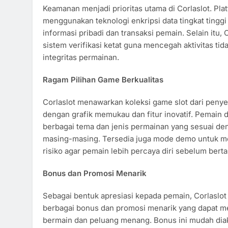
Keamanan menjadi prioritas utama di Corlaslot. Plat
menggunakan teknologi enkripsi data tingkat tingg
informasi pribadi dan transaksi pemain. Selain itu,
sistem verifikasi ketat guna mencegah aktivitas ti
integritas permainan.
Ragam Pilihan Game Berkualitas
Corlaslot menawarkan koleksi game slot dari peny
dengan grafik memukau dan fitur inovatif. Pemain 
berbagai tema dan jenis permainan yang sesuai de
masing-masing. Tersedia juga mode demo untuk 
risiko agar pemain lebih percaya diri sebelum bert
Bonus dan Promosi Menarik
Sebagai bentuk apresiasi kepada pemain, Corlaslo
berbagai bonus dan promosi menarik yang dapat m
bermain dan peluang menang. Bonus ini mudah diak