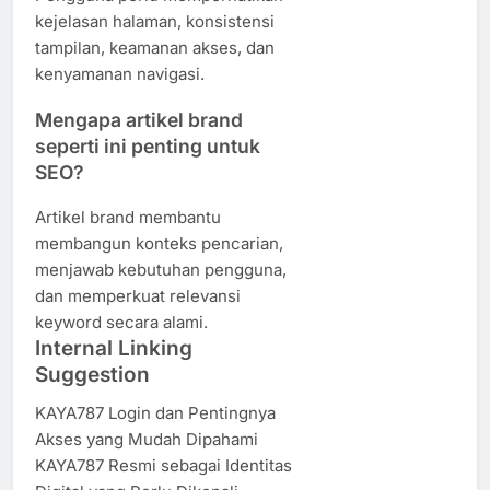
kejelasan halaman, konsistensi
tampilan, keamanan akses, dan
kenyamanan navigasi.
Mengapa artikel brand
seperti ini penting untuk
SEO?
Artikel brand membantu
membangun konteks pencarian,
menjawab kebutuhan pengguna,
dan memperkuat relevansi
keyword secara alami.
Internal Linking
Suggestion
KAYA787 Login dan Pentingnya
Akses yang Mudah Dipahami
KAYA787 Resmi sebagai Identitas