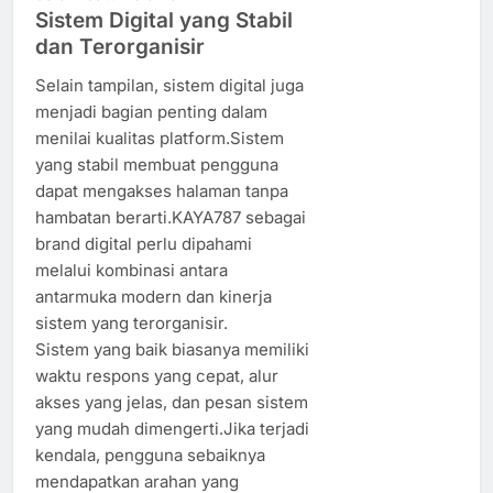
Sistem Digital yang Stabil
dan Terorganisir
Selain tampilan, sistem digital juga
menjadi bagian penting dalam
menilai kualitas platform.Sistem
yang stabil membuat pengguna
dapat mengakses halaman tanpa
hambatan berarti.KAYA787 sebagai
brand digital perlu dipahami
melalui kombinasi antara
antarmuka modern dan kinerja
sistem yang terorganisir.
Sistem yang baik biasanya memiliki
waktu respons yang cepat, alur
akses yang jelas, dan pesan sistem
yang mudah dimengerti.Jika terjadi
kendala, pengguna sebaiknya
mendapatkan arahan yang