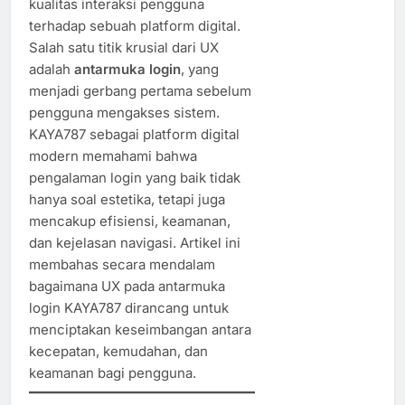
kualitas interaksi pengguna
terhadap sebuah platform digital.
Salah satu titik krusial dari UX
adalah
antarmuka login
, yang
menjadi gerbang pertama sebelum
pengguna mengakses sistem.
KAYA787 sebagai platform digital
modern memahami bahwa
pengalaman login yang baik tidak
hanya soal estetika, tetapi juga
mencakup efisiensi, keamanan,
dan kejelasan navigasi. Artikel ini
membahas secara mendalam
bagaimana UX pada antarmuka
login KAYA787 dirancang untuk
menciptakan keseimbangan antara
kecepatan, kemudahan, dan
keamanan bagi pengguna.