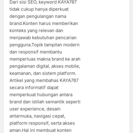
Dari sisi SEO, keyword KAYA787
tidak cukup hanya diperkuat
dengan pengulangan nama
brand.Konten harus memberikan
konteks yang relevan dan
menjawab kebutuhan pencarian
pengguna.Topik tampilan modern
dan responsif membantu
memperluas makna brand ke arah
pengalaman digital, akses mobile,
keamanan, dan sistem platform.
Artikel yang membahas KAYA787
secara informatif dapat
memperkuat hubungan antara
brand dan istilah semantik seperti
user experience, desain
antarmuka, navigasi cepat,
platform responsif, serta akses
aman.Hal ini membuat konten