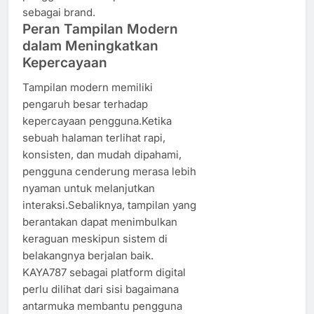
sebagai brand.
Peran Tampilan Modern
dalam Meningkatkan
Kepercayaan
Tampilan modern memiliki
pengaruh besar terhadap
kepercayaan pengguna.Ketika
sebuah halaman terlihat rapi,
konsisten, dan mudah dipahami,
pengguna cenderung merasa lebih
nyaman untuk melanjutkan
interaksi.Sebaliknya, tampilan yang
berantakan dapat menimbulkan
keraguan meskipun sistem di
belakangnya berjalan baik.
KAYA787 sebagai platform digital
perlu dilihat dari sisi bagaimana
antarmuka membantu pengguna