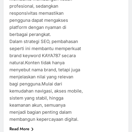
profesional, sedangkan
responsivitas memastikan
pengguna dapat mengakses
platform dengan nyaman di
berbagai perangkat.
Dalam strategi SEO, pembahasan
seperti ini membantu memperkuat
brand keyword KAYA787 secara
natural.Konten tidak hanya
menyebut nama brand, tetapi juga
menjelaskan nilai yang relevan
bagi pengguna.Mulai dari
kemudahan navigasi, akses mobile,
sistem yang stabil, hingga
keamanan akun, semuanya
menjadi bagian penting dalam
membangun kepercayaan digital.
Read More