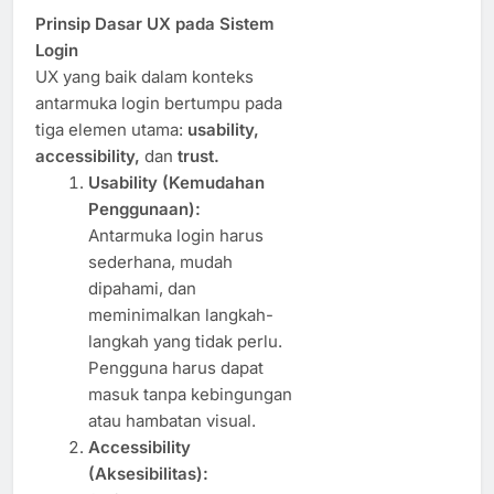
Prinsip Dasar UX pada Sistem
Login
UX yang baik dalam konteks
antarmuka login bertumpu pada
tiga elemen utama:
usability,
accessibility,
dan
trust.
Usability (Kemudahan
Penggunaan):
Antarmuka login harus
sederhana, mudah
dipahami, dan
meminimalkan langkah-
langkah yang tidak perlu.
Pengguna harus dapat
masuk tanpa kebingungan
atau hambatan visual.
Accessibility
(Aksesibilitas):