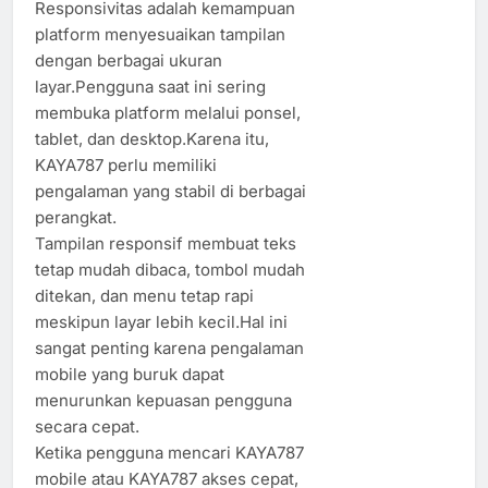
Responsivitas adalah kemampuan
platform menyesuaikan tampilan
dengan berbagai ukuran
layar.Pengguna saat ini sering
membuka platform melalui ponsel,
tablet, dan desktop.Karena itu,
KAYA787 perlu memiliki
pengalaman yang stabil di berbagai
perangkat.
Tampilan responsif membuat teks
tetap mudah dibaca, tombol mudah
ditekan, dan menu tetap rapi
meskipun layar lebih kecil.Hal ini
sangat penting karena pengalaman
mobile yang buruk dapat
menurunkan kepuasan pengguna
secara cepat.
Ketika pengguna mencari KAYA787
mobile atau KAYA787 akses cepat,