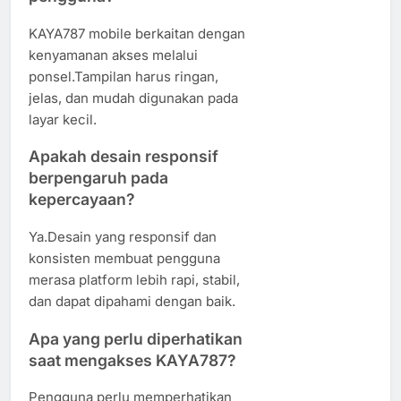
KAYA787 mobile berkaitan dengan
kenyamanan akses melalui
ponsel.Tampilan harus ringan,
jelas, dan mudah digunakan pada
layar kecil.
Apakah desain responsif
berpengaruh pada
kepercayaan?
Ya.Desain yang responsif dan
konsisten membuat pengguna
merasa platform lebih rapi, stabil,
dan dapat dipahami dengan baik.
Apa yang perlu diperhatikan
saat mengakses KAYA787?
Pengguna perlu memperhatikan