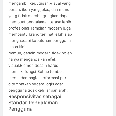
mengambil keputusan.Visual yang
bersih, ikon yang jelas, dan menu
yang tidak membingungkan dapat
membuat pengalaman terasa lebih
profesional.Tampilan modern juga
membantu brand terlihat lebih siap
menghadapi kebutuhan pengguna
masa kini.
Namun, desain modern tidak boleh
hanya mengandalkan efek
visual.Elemen desain harus
memiliki fungsi.Setiap tombol,
menu, dan bagian informasi perlu
ditempatkan secara logis agar
pengguna tidak kehilangan arah.
Responsivitas sebagai
Standar Pengalaman
Pengguna