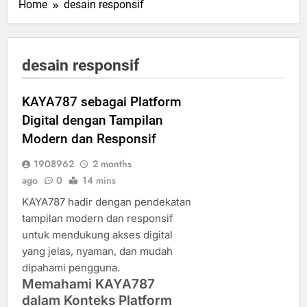
Home
desain responsif
desain responsif
KAYA787 sebagai Platform
Digital dengan Tampilan
Modern dan Responsif
1908962
2 months
ago
0
14 mins
KAYA787 hadir dengan pendekatan
tampilan modern dan responsif
untuk mendukung akses digital
yang jelas, nyaman, dan mudah
dipahami pengguna.
Memahami KAYA787
dalam Konteks Platform