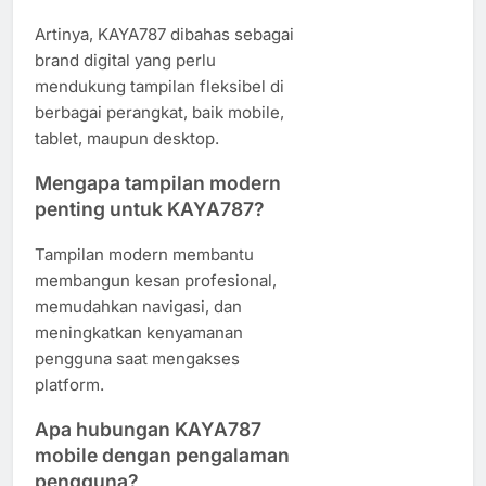
Artinya, KAYA787 dibahas sebagai
brand digital yang perlu
mendukung tampilan fleksibel di
berbagai perangkat, baik mobile,
tablet, maupun desktop.
Mengapa tampilan modern
penting untuk KAYA787?
Tampilan modern membantu
membangun kesan profesional,
memudahkan navigasi, dan
meningkatkan kenyamanan
pengguna saat mengakses
platform.
Apa hubungan KAYA787
mobile dengan pengalaman
pengguna?