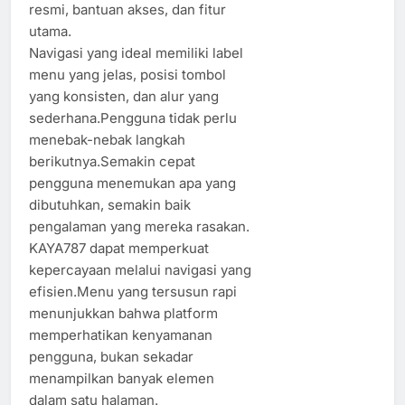
resmi, bantuan akses, dan fitur
utama.
Navigasi yang ideal memiliki label
menu yang jelas, posisi tombol
yang konsisten, dan alur yang
sederhana.Pengguna tidak perlu
menebak-nebak langkah
berikutnya.Semakin cepat
pengguna menemukan apa yang
dibutuhkan, semakin baik
pengalaman yang mereka rasakan.
KAYA787 dapat memperkuat
kepercayaan melalui navigasi yang
efisien.Menu yang tersusun rapi
menunjukkan bahwa platform
memperhatikan kenyamanan
pengguna, bukan sekadar
menampilkan banyak elemen
dalam satu halaman.