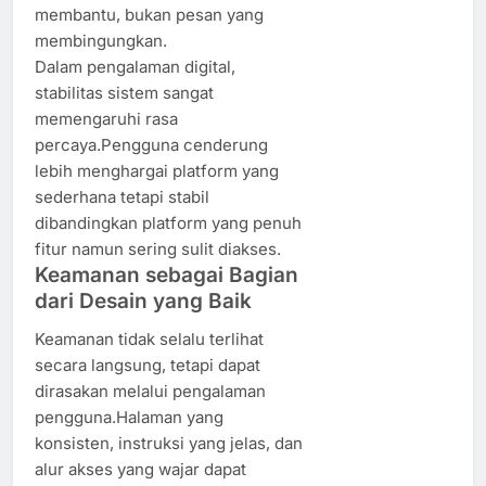
membantu, bukan pesan yang
membingungkan.
Dalam pengalaman digital,
stabilitas sistem sangat
memengaruhi rasa
percaya.Pengguna cenderung
lebih menghargai platform yang
sederhana tetapi stabil
dibandingkan platform yang penuh
fitur namun sering sulit diakses.
Keamanan sebagai Bagian
dari Desain yang Baik
Keamanan tidak selalu terlihat
secara langsung, tetapi dapat
dirasakan melalui pengalaman
pengguna.Halaman yang
konsisten, instruksi yang jelas, dan
alur akses yang wajar dapat