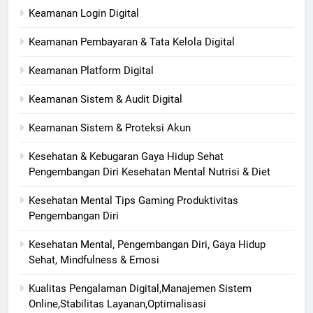
Keamanan Login Digital
Keamanan Pembayaran & Tata Kelola Digital
Keamanan Platform Digital
Keamanan Sistem & Audit Digital
Keamanan Sistem & Proteksi Akun
Kesehatan & Kebugaran Gaya Hidup Sehat
Pengembangan Diri Kesehatan Mental Nutrisi & Diet
Kesehatan Mental Tips Gaming Produktivitas
Pengembangan Diri
Kesehatan Mental, Pengembangan Diri, Gaya Hidup
Sehat, Mindfulness & Emosi
Kualitas Pengalaman Digital,Manajemen Sistem
Online,Stabilitas Layanan,Optimalisasi