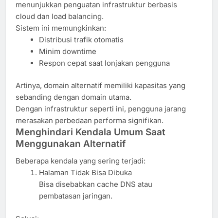
menunjukkan penguatan infrastruktur berbasis
cloud dan load balancing.
Sistem ini memungkinkan:
Distribusi trafik otomatis
Minim downtime
Respon cepat saat lonjakan pengguna
Artinya, domain alternatif memiliki kapasitas yang
sebanding dengan domain utama.
Dengan infrastruktur seperti ini, pengguna jarang
merasakan perbedaan performa signifikan.
Menghindari Kendala Umum Saat
Menggunakan Alternatif
Beberapa kendala yang sering terjadi:
Halaman Tidak Bisa Dibuka
Bisa disebabkan cache DNS atau
pembatasan jaringan.