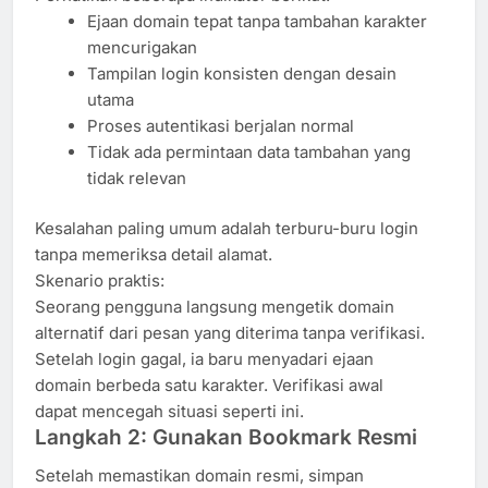
Ejaan domain tepat tanpa tambahan karakter
mencurigakan
Tampilan login konsisten dengan desain
utama
Proses autentikasi berjalan normal
Tidak ada permintaan data tambahan yang
tidak relevan
Kesalahan paling umum adalah terburu-buru login
tanpa memeriksa detail alamat.
Skenario praktis:
Seorang pengguna langsung mengetik domain
alternatif dari pesan yang diterima tanpa verifikasi.
Setelah login gagal, ia baru menyadari ejaan
domain berbeda satu karakter. Verifikasi awal
dapat mencegah situasi seperti ini.
Langkah 2: Gunakan Bookmark Resmi
Setelah memastikan domain resmi, simpan