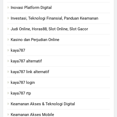
Inovasi Platform Digital
Investasi, Teknologi Finansial, Panduan Keamanan
Judi Online, Horas88, Slot Online, Slot Gacor
Kasino dan Perjudian Online
kaya787
kaya787 alternatif
kaya787 link alternatif
kaya787 login
kaya787 rtp
Keamanan Akses & Teknologi Digital
Keamanan Akses Mobile