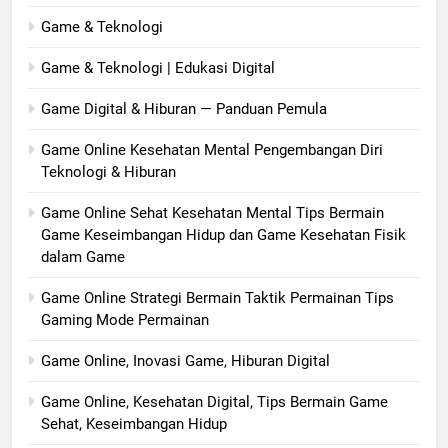
Game & Teknologi
Game & Teknologi | Edukasi Digital
Game Digital & Hiburan — Panduan Pemula
Game Online Kesehatan Mental Pengembangan Diri
Teknologi & Hiburan
Game Online Sehat Kesehatan Mental Tips Bermain
Game Keseimbangan Hidup dan Game Kesehatan Fisik
dalam Game
Game Online Strategi Bermain Taktik Permainan Tips
Gaming Mode Permainan
Game Online, Inovasi Game, Hiburan Digital
Game Online, Kesehatan Digital, Tips Bermain Game
Sehat, Keseimbangan Hidup