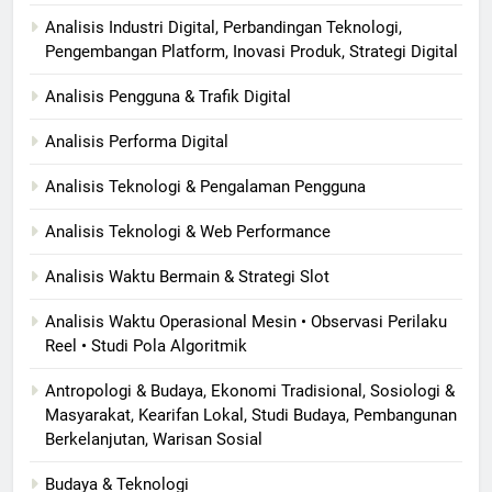
Analisis Industri Digital, Perbandingan Teknologi,
Pengembangan Platform, Inovasi Produk, Strategi Digital
Analisis Pengguna & Trafik Digital
Analisis Performa Digital
Analisis Teknologi & Pengalaman Pengguna
Analisis Teknologi & Web Performance
Analisis Waktu Bermain & Strategi Slot
Analisis Waktu Operasional Mesin • Observasi Perilaku
Reel • Studi Pola Algoritmik
Antropologi & Budaya, Ekonomi Tradisional, Sosiologi &
Masyarakat, Kearifan Lokal, Studi Budaya, Pembangunan
Berkelanjutan, Warisan Sosial
Budaya & Teknologi