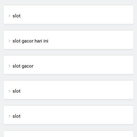
slot
slot gacor hari ini
slot gacor
slot
slot