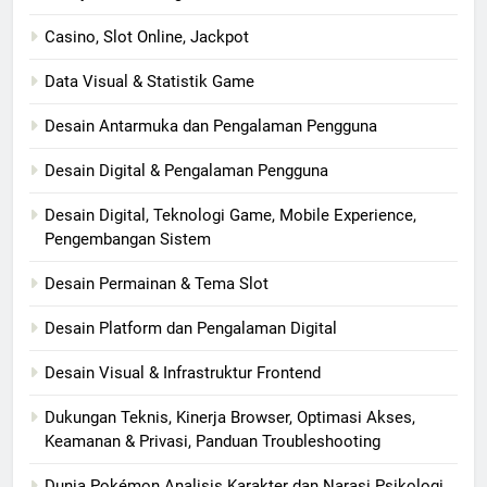
Casino, Slot Online, Jackpot
Data Visual & Statistik Game
Desain Antarmuka dan Pengalaman Pengguna
Desain Digital & Pengalaman Pengguna
Desain Digital, Teknologi Game, Mobile Experience,
Pengembangan Sistem
Desain Permainan & Tema Slot
Desain Platform dan Pengalaman Digital
Desain Visual & Infrastruktur Frontend
Dukungan Teknis, Kinerja Browser, Optimasi Akses,
Keamanan & Privasi, Panduan Troubleshooting
Dunia Pokémon Analisis Karakter dan Narasi Psikologi