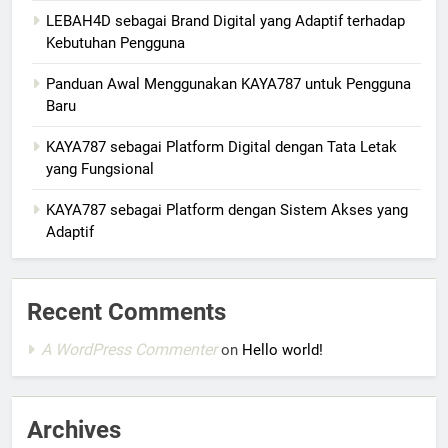
LEBAH4D sebagai Brand Digital yang Adaptif terhadap
Kebutuhan Pengguna
Panduan Awal Menggunakan KAYA787 untuk Pengguna
Baru
KAYA787 sebagai Platform Digital dengan Tata Letak
yang Fungsional
KAYA787 sebagai Platform dengan Sistem Akses yang
Adaptif
Recent Comments
A WordPress Commenter
on
Hello world!
Archives