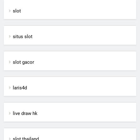
slot
situs slot
slot gacor
laris4d
live draw hk
slot thailand