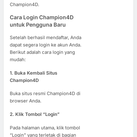
Champion4D.
Cara Login Champion4D
untuk Pengguna Baru
Setelah berhasil mendaftar, Anda
dapat segera login ke akun Anda.
Berikut adalah cara login yang
mudah:
1.
Buka Kembali Situs
Champion4D
Buka situs resmi Champion4D di
browser Anda.
2.
Klik Tombol “Login”
Pada halaman utama, klik tombol
“Login” yang terletak di bagian