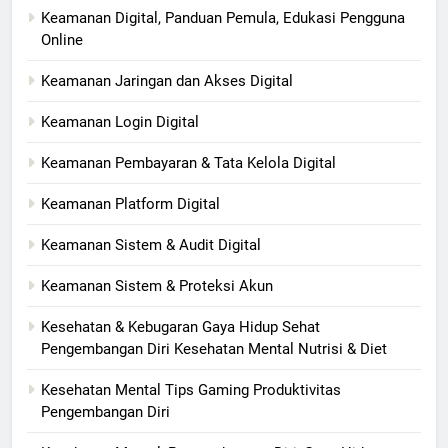
Keamanan Digital, Panduan Pemula, Edukasi Pengguna
Online
Keamanan Jaringan dan Akses Digital
Keamanan Login Digital
Keamanan Pembayaran & Tata Kelola Digital
Keamanan Platform Digital
Keamanan Sistem & Audit Digital
Keamanan Sistem & Proteksi Akun
Kesehatan & Kebugaran Gaya Hidup Sehat
Pengembangan Diri Kesehatan Mental Nutrisi & Diet
Kesehatan Mental Tips Gaming Produktivitas
Pengembangan Diri