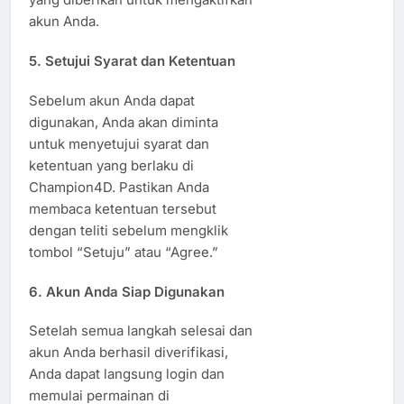
akun Anda.
5.
Setujui Syarat dan Ketentuan
Sebelum akun Anda dapat
digunakan, Anda akan diminta
untuk menyetujui syarat dan
ketentuan yang berlaku di
Champion4D. Pastikan Anda
membaca ketentuan tersebut
dengan teliti sebelum mengklik
tombol “Setuju” atau “Agree.”
6.
Akun Anda Siap Digunakan
Setelah semua langkah selesai dan
akun Anda berhasil diverifikasi,
Anda dapat langsung login dan
memulai permainan di