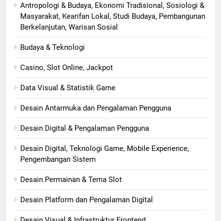
Antropologi & Budaya, Ekonomi Tradisional, Sosiologi &
Masyarakat, Kearifan Lokal, Studi Budaya, Pembangunan
Berkelanjutan, Warisan Sosial
Budaya & Teknologi
Casino, Slot Online, Jackpot
Data Visual & Statistik Game
Desain Antarmuka dan Pengalaman Pengguna
Desain Digital & Pengalaman Pengguna
Desain Digital, Teknologi Game, Mobile Experience,
Pengembangan Sistem
Desain Permainan & Tema Slot
Desain Platform dan Pengalaman Digital
Desain Visual & Infrastruktur Frontend