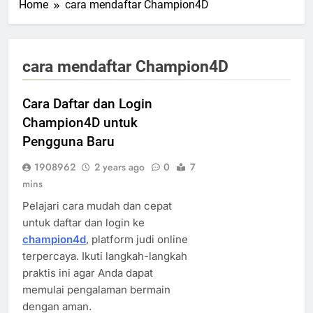
Home
cara mendaftar Champion4D
cara mendaftar Champion4D
Cara Daftar dan Login
Champion4D untuk
Pengguna Baru
1908962
2 years ago
0
7
mins
Pelajari cara mudah dan cepat
untuk daftar dan login ke
champion4d
, platform judi online
terpercaya. Ikuti langkah-langkah
praktis ini agar Anda dapat
memulai pengalaman bermain
dengan aman.