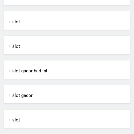
slot
slot
slot gacor hari ini
slot gacor
slot