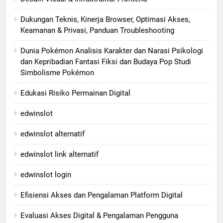
Dukungan Teknis, Kinerja Browser, Optimasi Akses,
Keamanan & Privasi, Panduan Troubleshooting
Dunia Pokémon Analisis Karakter dan Narasi Psikologi
dan Kepribadian Fantasi Fiksi dan Budaya Pop Studi
Simbolisme Pokémon
Edukasi Risiko Permainan Digital
edwinslot
edwinslot alternatif
edwinslot link alternatif
edwinslot login
Efisiensi Akses dan Pengalaman Platform Digital
Evaluasi Akses Digital & Pengalaman Pengguna