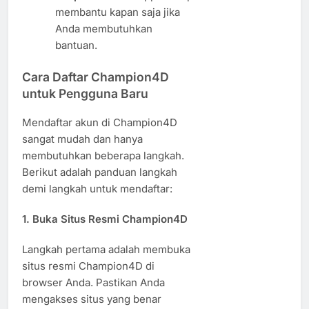
membantu kapan saja jika
Anda membutuhkan
bantuan.
Cara Daftar Champion4D
untuk Pengguna Baru
Mendaftar akun di Champion4D
sangat mudah dan hanya
membutuhkan beberapa langkah.
Berikut adalah panduan langkah
demi langkah untuk mendaftar:
1.
Buka Situs Resmi Champion4D
Langkah pertama adalah membuka
situs resmi Champion4D di
browser Anda. Pastikan Anda
mengakses situs yang benar