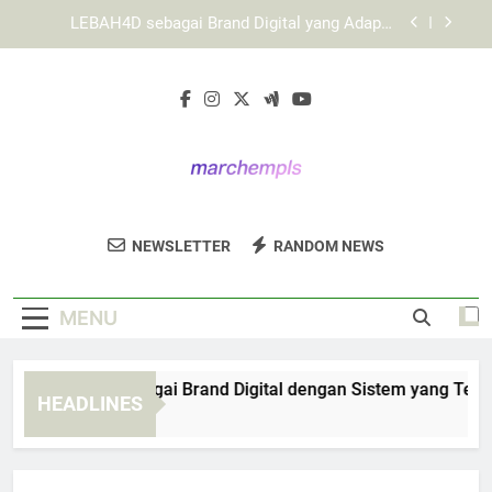
Skip
Panduan Awal Menggunakan KAYA787 untuk
to
Pengguna Baru
content
KAYA787 sebagai Platform Digital dengan Tata
Letak yang Fungsional
EDWINSLOT sebagai Brand Digital dengan Sistem
yang Terorganisir
LEBAH4D sebagai Brand Digital yang Adaptif
terhadap Kebutuhan Pengguna
Marché MPLS
Panduan Awal Menggunakan KAYA787 untuk
Dukung Produk Lokal Dengan
Pengguna Baru
NEWSLETTER
RANDOM NEWS
Berbelanja Di Marché MPLS. Temukan
KAYA787 sebagai Platform Digital dengan Tata
Letak yang Fungsional
Barang Seni Dan Kreatif Dari Komunitas
MENU
Lokal.
WINSLOT sebagai Brand Digital dengan Sistem yang Terorgan
HEADLINES
Weeks Ago