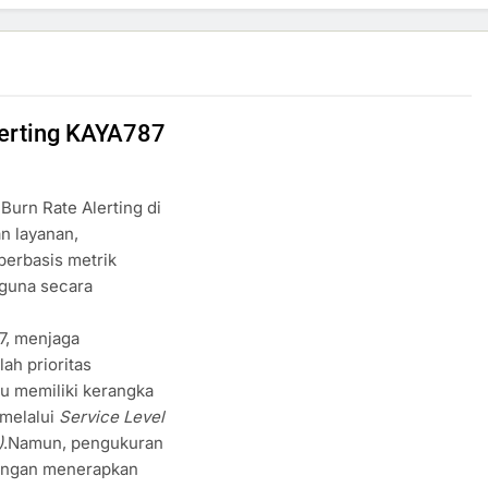
erting KAYA787
Burn Rate Alerting di
n layanan,
 berbasis metrik
guna secara
87, menjaga
ah prioritas
lu memiliki kerangka
 melalui
Service Level
)
.Namun, pengukuran
dengan menerapkan