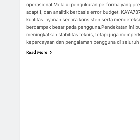
operasional.Melalui pengukuran performa yang presi
adaptif, dan analitik berbasis error budget, KAYA
kualitas layanan secara konsisten serta mendetek
berdampak besar pada pengguna.Pendekatan ini b
meningkatkan stabilitas teknis, tetapi juga memper
kepercayaan dan pengalaman pengguna di seluruh l
Read More