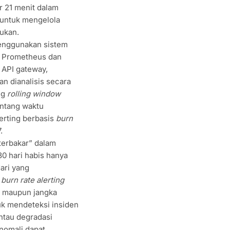
r 21 menit dalam
 untuk mengelola
kukan.
enggunakan sistem
 Prometheus dan
 API gateway,
n dianalisis secara
ng
rolling window
entang waktu
erting berbasis
burn
.
terbakar” dalam
30 hari habis hanya
dari yang
burn rate alerting
k maupun jangka
uk mendeteksi insiden
ntau degradasi
anomali dapat