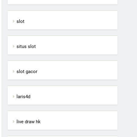
slot
situs slot
slot gacor
laris4d
live draw hk