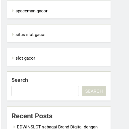
spaceman gacor
situs slot gacor
slot gacor
Search
SEARCH
Recent Posts
EDWINSLOT sebagai Brand Digital dengan