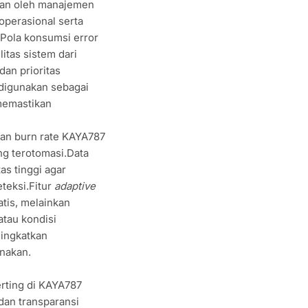
akan oleh manajemen
operasional serta
Pola konsumsi error
itas sistem dari
an prioritas
a digunakan sebagai
 memastikan
an burn rate KAYA787
ng terotomasi.Data
as tinggi agar
teksi.Fitur
adaptive
atis, melainkan
atau kondisi
ningkatkan
nakan.
rting di KAYA787
an transparansi