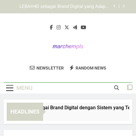
Skip
Panduan Awal Menggunakan KAYA787 untuk
to
Pengguna Baru
content
KAYA787 sebagai Platform Digital dengan Tata
Letak yang Fungsional
EDWINSLOT sebagai Brand Digital dengan Sistem
yang Terorganisir
LEBAH4D sebagai Brand Digital yang Adaptif
terhadap Kebutuhan Pengguna
Marché MPLS
Panduan Awal Menggunakan KAYA787 untuk
Dukung Produk Lokal Dengan
Pengguna Baru
NEWSLETTER
RANDOM NEWS
Berbelanja Di Marché MPLS. Temukan
KAYA787 sebagai Platform Digital dengan Tata
Letak yang Fungsional
Barang Seni Dan Kreatif Dari Komunitas
MENU
Lokal.
WINSLOT sebagai Brand Digital dengan Sistem yang Terorgani
HEADLINES
Weeks Ago