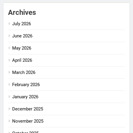
Archives
July 2026
June 2026
May 2026
April 2026
March 2026
February 2026
January 2026
December 2025
November 2025