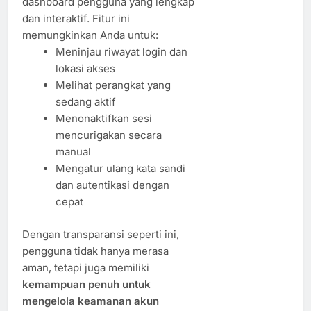
dashboard pengguna yang lengkap
dan interaktif. Fitur ini
memungkinkan Anda untuk:
Meninjau riwayat login dan
lokasi akses
Melihat perangkat yang
sedang aktif
Menonaktifkan sesi
mencurigakan secara
manual
Mengatur ulang kata sandi
dan autentikasi dengan
cepat
Dengan transparansi seperti ini,
pengguna tidak hanya merasa
aman, tetapi juga memiliki
kemampuan penuh untuk
mengelola keamanan akun