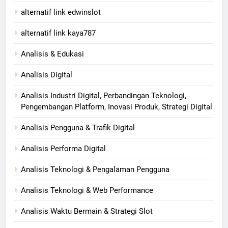
alternatif link edwinslot
alternatif link kaya787
Analisis & Edukasi
Analisis Digital
Analisis Industri Digital, Perbandingan Teknologi,
Pengembangan Platform, Inovasi Produk, Strategi Digital
Analisis Pengguna & Trafik Digital
Analisis Performa Digital
Analisis Teknologi & Pengalaman Pengguna
Analisis Teknologi & Web Performance
Analisis Waktu Bermain & Strategi Slot