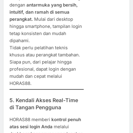
dengan
antarmuka yang bersih,
intuitif, dan ramah di semua
perangkat.
Mulai dari desktop
hingga smartphone, tampilan login
tetap konsisten dan mudah
dipahami.
Tidak perlu pelatihan teknis
khusus atau perangkat tambahan.
Siapa pun, dari pelajar hingga
profesional, dapat login dengan
mudah dan cepat melalui
HORAS88.
5. Kendali Akses Real-Time
di Tangan Pengguna
HORAS88 memberi
kontrol penuh
atas sesi login Anda
melalui