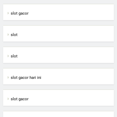
slot gacor
slot
slot
slot gacor hari ini
slot gacor