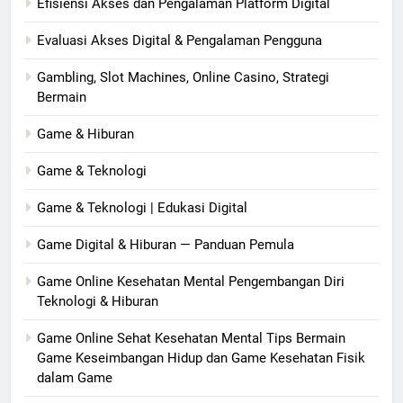
Efisiensi Akses dan Pengalaman Platform Digital
Evaluasi Akses Digital & Pengalaman Pengguna
Gambling, Slot Machines, Online Casino, Strategi
Bermain
Game & Hiburan
Game & Teknologi
Game & Teknologi | Edukasi Digital
Game Digital & Hiburan — Panduan Pemula
Game Online Kesehatan Mental Pengembangan Diri
Teknologi & Hiburan
Game Online Sehat Kesehatan Mental Tips Bermain
Game Keseimbangan Hidup dan Game Kesehatan Fisik
dalam Game