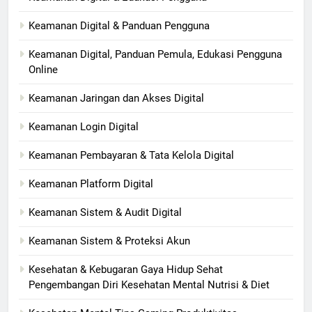
Keamanan Digital & Panduan Pengguna
Keamanan Digital, Panduan Pemula, Edukasi Pengguna
Online
Keamanan Jaringan dan Akses Digital
Keamanan Login Digital
Keamanan Pembayaran & Tata Kelola Digital
Keamanan Platform Digital
Keamanan Sistem & Audit Digital
Keamanan Sistem & Proteksi Akun
Kesehatan & Kebugaran Gaya Hidup Sehat
Pengembangan Diri Kesehatan Mental Nutrisi & Diet