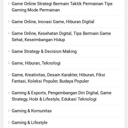
Game Online Strategi Bermain Taktik Permainan Tips
Gaming Mode Permainan
Game Online, Inovasi Game, Hiburan Digital
Game Online, Kesehatan Digital, Tips Bermain Game
Sehat, Keseimbangan Hidup
Game Strategy & Decision Making
Game, Hiburan, Teknologi
Game, Kreativitas, Desain Karakter, Hiburan, Fiksi
Fantasi, Koleksi Populer, Budaya Populer
Gaming & Esports, Pengembangan Diri Digital, Game
Strategy, Hobi & Lifestyle, Edukasi Teknologi
Gaming & Komunitas
Gaming & Lifestyle