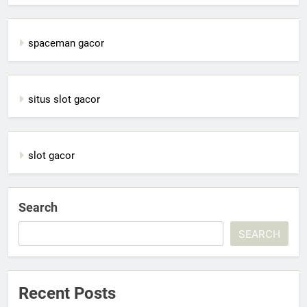
spaceman gacor
situs slot gacor
slot gacor
Search
SEARCH
Recent Posts