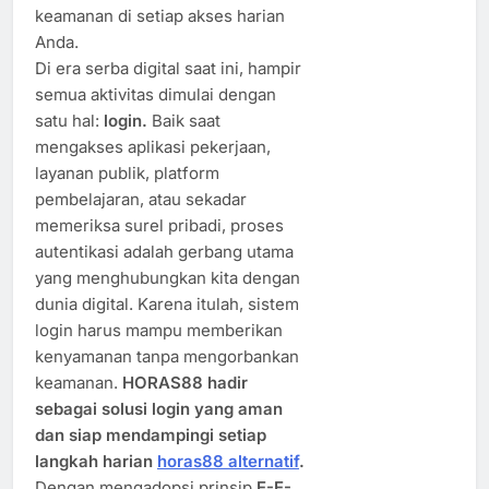
keamanan di setiap akses harian
Anda.
Di era serba digital saat ini, hampir
semua aktivitas dimulai dengan
satu hal:
login.
Baik saat
mengakses aplikasi pekerjaan,
layanan publik, platform
pembelajaran, atau sekadar
memeriksa surel pribadi, proses
autentikasi adalah gerbang utama
yang menghubungkan kita dengan
dunia digital. Karena itulah, sistem
login harus mampu memberikan
kenyamanan tanpa mengorbankan
keamanan.
HORAS88 hadir
sebagai solusi login yang aman
dan siap mendampingi setiap
langkah harian
horas88 alternatif
.
Dengan mengadopsi prinsip
E-E-