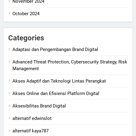
November 2024
October 2024
Categories
Adaptasi dan Pengembangan Brand Digital
Advanced Threat Protection, Cybersecurity Strategy, Risk
Management
Akses Adaptif dan Teknologi Lintas Perangkat
Akses Online dan Efisiensi Platform Digital
Aksesibilitas Brand Digital
alternatif edwinslot
alternatif kaya787