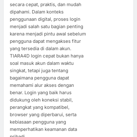
secara cepat, praktis, dan mudah
dipahami. Dalam konteks
penggunaan digital, proses login
menjadi salah satu bagian penting
karena menjadi pintu awal sebelum
pengguna dapat mengakses fitur
yang tersedia di dalam akun.
TIARA4D login cepat bukan hanya
soal masuk akun dalam waktu
singkat, tetapi juga tentang
bagaimana pengguna dapat
memahami alur akses dengan
benar. Login yang baik harus
didukung oleh koneksi stabil,
perangkat yang kompatibel,
browser yang diperbarui, serta
kebiasaan pengguna yang
memperhatikan keamanan data
pribadi.