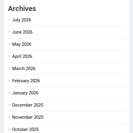
Archives
July 2026
June 2026
May 2026
April 2026
March 2026
February 2026
January 2026
December 2025
November 2025
October 2025