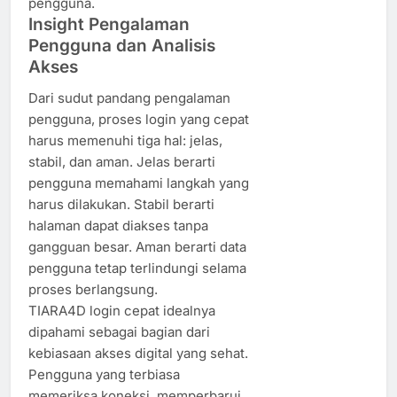
pengguna.
Insight Pengalaman
Pengguna dan Analisis
Akses
Dari sudut pandang pengalaman
pengguna, proses login yang cepat
harus memenuhi tiga hal: jelas,
stabil, dan aman. Jelas berarti
pengguna memahami langkah yang
harus dilakukan. Stabil berarti
halaman dapat diakses tanpa
gangguan besar. Aman berarti data
pengguna tetap terlindungi selama
proses berlangsung.
TIARA4D login cepat idealnya
dipahami sebagai bagian dari
kebiasaan akses digital yang sehat.
Pengguna yang terbiasa
memeriksa koneksi, memperbarui