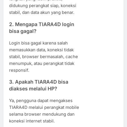
didukung perangkat siap, koneksi
stabil, dan data akun yang benar.
2. Mengapa TIARA4D login
bisa gagal?
Login bisa gagal karena salah
memasukkan data, koneksi tidak
stabil, browser bermasalah, cache
menumpuk, atau perangkat tidak
responsif.
3. Apakah TIARA4D bisa
diakses melalui HP?
Ya, pengguna dapat mengakses
TIARA4D melalui perangkat mobile
selama browser mendukung dan
koneksi internet stabil.