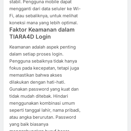
stabil. Pengguna mobile dapat
mengganti dari data seluler ke Wi-
Fi, atau sebaliknya, untuk melihat
koneksi mana yang lebih optimal.
Faktor Keamanan dalam
TIARA4D Login
Keamanan adalah aspek penting
dalam setiap proses login.
Pengguna sebaiknya tidak hanya
fokus pada kecepatan, tetapi juga
memastikan bahwa akses
dilakukan dengan hati-hati.
Gunakan password yang kuat dan
tidak mudah ditebak. Hindari
menggunakan kombinasi umum
seperti tanggal lahir, nama pribadi,
atau angka berurutan. Password
yang baik biasanya