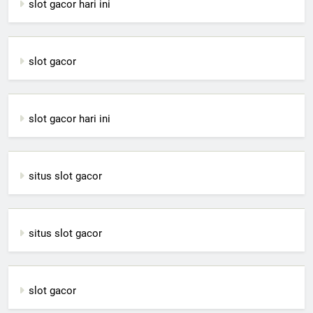
slot gacor hari ini
slot gacor
slot gacor hari ini
situs slot gacor
situs slot gacor
slot gacor