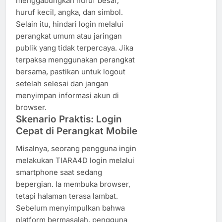
menggabungkan huruf besar,
huruf kecil, angka, dan simbol.
Selain itu, hindari login melalui
perangkat umum atau jaringan
publik yang tidak terpercaya. Jika
terpaksa menggunakan perangkat
bersama, pastikan untuk logout
setelah selesai dan jangan
menyimpan informasi akun di
browser.
Skenario Praktis: Login
Cepat di Perangkat Mobile
Misalnya, seorang pengguna ingin
melakukan TIARA4D login melalui
smartphone saat sedang
bepergian. Ia membuka browser,
tetapi halaman terasa lambat.
Sebelum menyimpulkan bahwa
platform bermasalah, pengguna