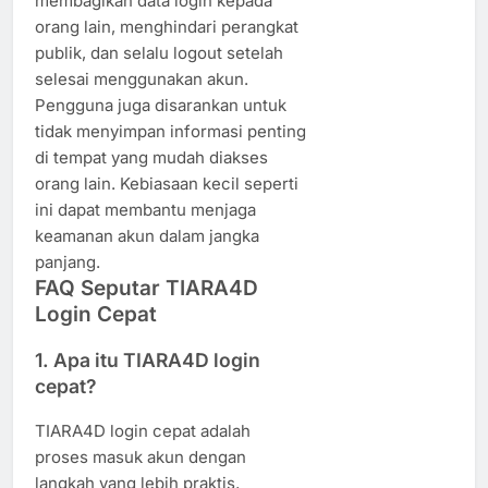
membagikan data login kepada
orang lain, menghindari perangkat
publik, dan selalu logout setelah
selesai menggunakan akun.
Pengguna juga disarankan untuk
tidak menyimpan informasi penting
di tempat yang mudah diakses
orang lain. Kebiasaan kecil seperti
ini dapat membantu menjaga
keamanan akun dalam jangka
panjang.
FAQ Seputar TIARA4D
Login Cepat
1. Apa itu TIARA4D login
cepat?
TIARA4D login cepat adalah
proses masuk akun dengan
langkah yang lebih praktis,