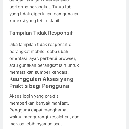
performa perangkat. Tutup tab
yang tidak diperlukan dan gunakan
koneksi yang lebih stabil.
Tampilan Tidak Responsif
Jika tampilan tidak responsif di
perangkat mobile, coba ubah
orientasi layar, perbarui browser,
atau gunakan perangkat lain untuk
memastikan sumber kendala.
Keunggulan Akses yang
Praktis bagi Pengguna
Akses login yang praktis
memberikan banyak manfaat.
Pengguna dapat menghemat
waktu, mengurangi kesalahan, dan
merasa lebih nyaman saat