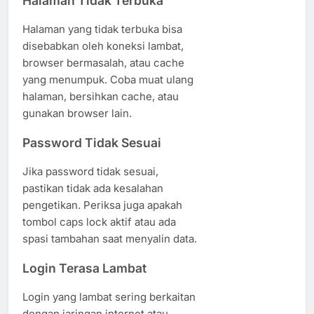
Halaman Tidak Terbuka
Halaman yang tidak terbuka bisa
disebabkan oleh koneksi lambat,
browser bermasalah, atau cache
yang menumpuk. Coba muat ulang
halaman, bersihkan cache, atau
gunakan browser lain.
Password Tidak Sesuai
Jika password tidak sesuai,
pastikan tidak ada kesalahan
pengetikan. Periksa juga apakah
tombol caps lock aktif atau ada
spasi tambahan saat menyalin data.
Login Terasa Lambat
Login yang lambat sering berkaitan
dengan jaringan internet atau