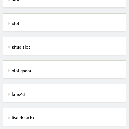
slot
situs slot
slot gacor
laris4d
live draw hk