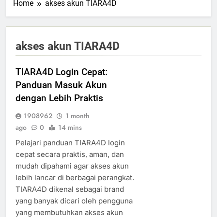
Home
akses akun TIARA4D
akses akun TIARA4D
TIARA4D Login Cepat:
Panduan Masuk Akun
dengan Lebih Praktis
1908962
1 month
ago
0
14 mins
Pelajari panduan TIARA4D login
cepat secara praktis, aman, dan
mudah dipahami agar akses akun
lebih lancar di berbagai perangkat.
TIARA4D dikenal sebagai brand
yang banyak dicari oleh pengguna
yang membutuhkan akses akun