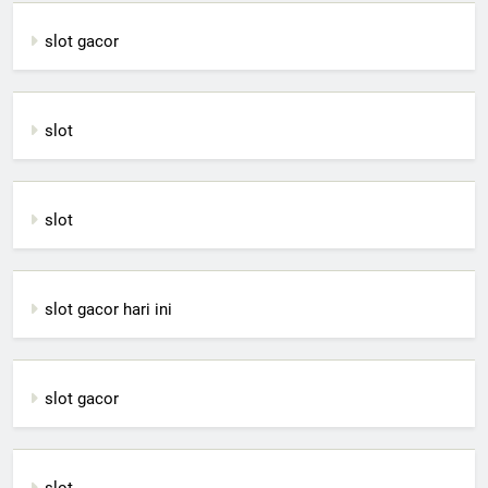
slot gacor
slot
slot
slot gacor hari ini
slot gacor
slot