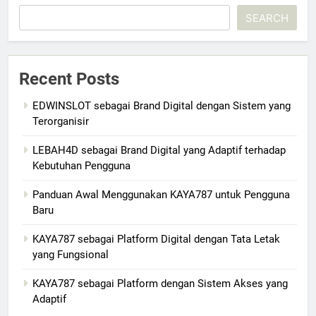
SEARCH
Recent Posts
EDWINSLOT sebagai Brand Digital dengan Sistem yang
Terorganisir
LEBAH4D sebagai Brand Digital yang Adaptif terhadap
Kebutuhan Pengguna
Panduan Awal Menggunakan KAYA787 untuk Pengguna
Baru
KAYA787 sebagai Platform Digital dengan Tata Letak
yang Fungsional
KAYA787 sebagai Platform dengan Sistem Akses yang
Adaptif