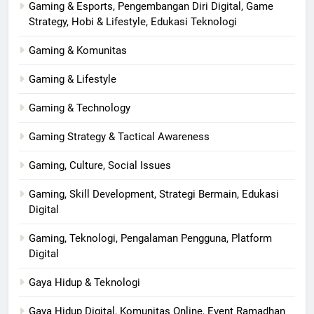
Gaming & Esports, Pengembangan Diri Digital, Game
Strategy, Hobi & Lifestyle, Edukasi Teknologi
Gaming & Komunitas
Gaming & Lifestyle
Gaming & Technology
Gaming Strategy & Tactical Awareness
Gaming, Culture, Social Issues
Gaming, Skill Development, Strategi Bermain, Edukasi
Digital
Gaming, Teknologi, Pengalaman Pengguna, Platform
Digital
Gaya Hidup & Teknologi
Gaya Hidup Digital, Komunitas Online, Event Ramadhan