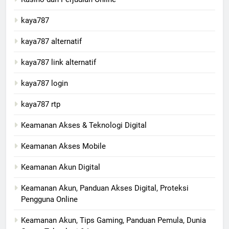
kaya787
kaya787 alternatif
kaya787 link alternatif
kaya787 login
kaya787 rtp
Keamanan Akses & Teknologi Digital
Keamanan Akses Mobile
Keamanan Akun Digital
Keamanan Akun, Panduan Akses Digital, Proteksi
Pengguna Online
Keamanan Akun, Tips Gaming, Panduan Pemula, Dunia