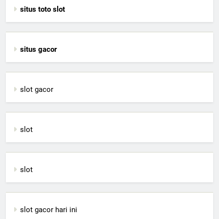
situs toto slot
situs gacor
slot gacor
slot
slot
slot gacor hari ini