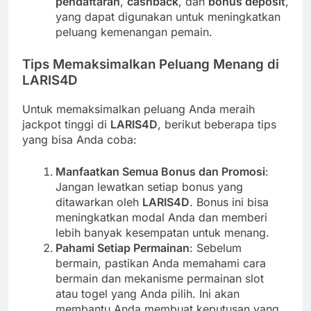
pendaftaran
,
cashback
, dan
bonus deposit
,
yang dapat digunakan untuk meningkatkan
peluang kemenangan pemain.
Tips Memaksimalkan Peluang Menang di
LARIS4D
Untuk memaksimalkan peluang Anda meraih
jackpot tinggi di
LARIS4D
, berikut beberapa tips
yang bisa Anda coba:
Manfaatkan Semua Bonus dan Promosi
:
Jangan lewatkan setiap bonus yang
ditawarkan oleh
LARIS4D
. Bonus ini bisa
meningkatkan modal Anda dan memberi
lebih banyak kesempatan untuk menang.
Pahami Setiap Permainan
: Sebelum
bermain, pastikan Anda memahami cara
bermain dan mekanisme permainan slot
atau togel yang Anda pilih. Ini akan
membantu Anda membuat keputusan yang